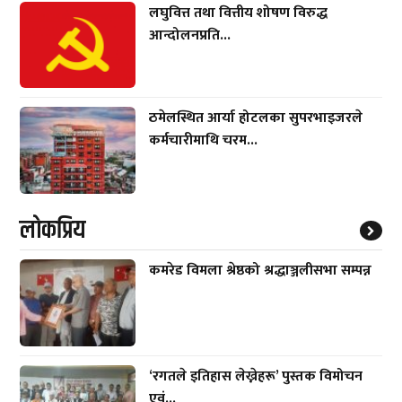
लघुवित्त तथा वित्तीय शोषण विरुद्ध
आन्दोलनप्रति...
ठमेलस्थित आर्या होटलका सुपरभाइजरले
कर्मचारीमाथि चरम...
लाेकप्रिय
कमरेड विमला श्रेष्ठको श्रद्धाञ्जलीसभा सम्पन्न
‘रगतले इतिहास लेख्नेहरू’ पुस्तक विमोचन
एवं...