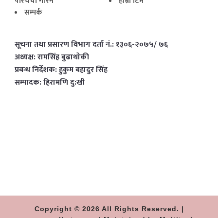
परिचर्चा गरिने
हाम्राे टिम
सम्पर्क
सूचना तथा प्रसारण विभाग दर्ता नं.: १३०६-२०७५/ ७६
अध्यक्ष: रामसिंह बुढाथाेकी
प्रबन्ध निर्देशक: हुकुम बहादुर सिंह
सम्पादक: हिरामणि दु:खी
Copyright © 2026 All Rights Reserved. |