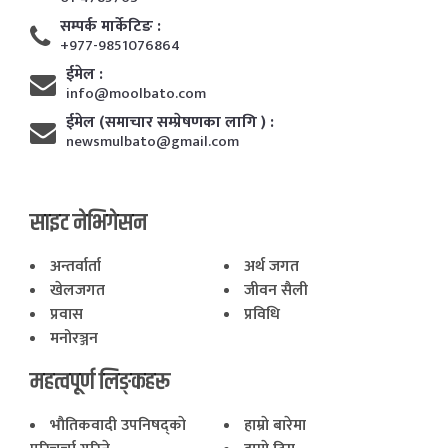
सम्पर्क मार्केटिङ :
+977-9851076864
ईमेल :
info@moolbato.com
ईमेल (समाचार सम्प्रेषणका लागि ) :
newsmulbato@gmail.com
साइट नेभिगेसन
अन्तर्वार्ता
अर्थ जगत
खेलजगत
जीवन सैली
प्रवास
प्रविधि
मनोरञ्जन
महत्वपूर्ण लिङ्कहरू
भाैतिकवादी उपनिषद्काे
हाम्राे बारेमा