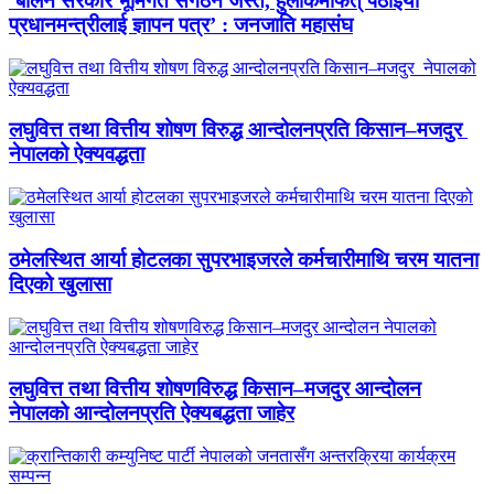
‘बालेन सरकार भूमिगत संगठन जस्तै, हुलाकमार्फत् पठाइयो
प्रधानमन्त्रीलाई ज्ञापन पत्र’ : जनजाति महासंघ
लघुवित्त तथा वित्तीय शोषण विरुद्ध आन्दोलनप्रति किसान–मजदुर
नेपालको ऐक्यवद्धता
ठमेलस्थित आर्या होटलका सुपरभाइजरले कर्मचारीमाथि चरम यातना
दिएको खुलासा
लघुवित्त तथा वित्तीय शोषणविरुद्ध किसान–मजदुर आन्दोलन
नेपालको आन्दोलनप्रति ऐक्यबद्धता जाहेर