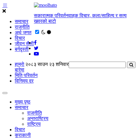
सकारात्मक परिवर्तनवाहक विचार, कला/साहित्य र सत्य
खवरको बाटाे
समाचार
राजनीति
अर्थ जगत
विचार
जीवन सैली
बर्गदृस्ती
हाम्राे
२०८३ साउन २३ शनिवार
बारेमा
मिति परिवर्तन
विनिमय दर
मुख्य पृष्ठ
समाचार
राजनीति
अन्तराष्ट्रिय
राष्ट्रिय
विचार
कुराकानी