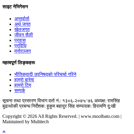
साइट नेभिगेसन
अन्तर्वार्ता
अर्थ जगत
खेलजगत
जीवन सैली
प्रवास
प्रविधि
मनोरञ्जन
महत्वपूर्ण लिङ्कहरू
भाैतिकवादी उपनिषद्काे परिचर्चा गरिने
हाम्राे बारेमा
हाम्राे टिम
सम्पर्क
सूचना तथा प्रसारण विभाग दर्ता नं.: १३०६-२०७५/ ७६
अध्यक्ष: रामसिंह
बुढाथाेकी
प्रबन्ध निर्देशक: हुकुम बहादुर सिंह
सम्पादक: हिरामणि दु:खी
Copyright © 2026 All Rights Reserved. | www.moolbato.com |
Maintained by Multitech