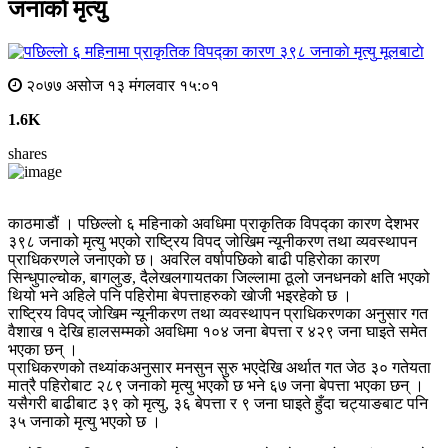
जनाकाे मृत्यु
मूलबाटाे
२०७७ असोज १३ मंगलवार १५:०१
1.6K
shares
काठमाडौं । पछिल्लाे ६ महिनाको अवधिमा प्राकृतिक विपद्का कारण देशभर
३९८ जनाको मृत्यु भएको राष्ट्रिय विपद् जोखिम न्यूनीकरण तथा व्यवस्थापन
प्राधिकरणले जनाएकाे छ। अवरिल वर्षापछिको बाढी पहिरोका कारण
सिन्धुपाल्चोक, बागलुङ, दैलेखलगायतका जिल्लामा ठूलो जनधनको क्षति भएको
थियो भने अहिले पनि पहिरोमा बेपत्ताहरुकाे खाेजी भइरहेकाे छ ।
राष्ट्रिय विपद् जोखिम न्यूनीकरण तथा व्यवस्थापन प्राधिकरणका अनुसार गत
वैशाख १ देखि हालसम्मको अवधिमा १०४ जना बेपत्ता र ४२९ जना घाइते समेत
भएका छन् ।
प्राधिकरणको तथ्यांकअनुसार मनसुन सुरु भएदेखि अर्थात गत जेठ ३० गतेयता
मात्रै पहिरोबाट २८९ जनाको मृत्यु भएको छ भने ६७ जना बेपत्ता भएका छन् ।
यसैगरी बाढीबाट ३९ को मृत्यु, ३६ बेपत्ता र ९ जना घाइते हुँदा चट्याङबाट पनि
३५ जनाको मृत्यु भएको छ ।