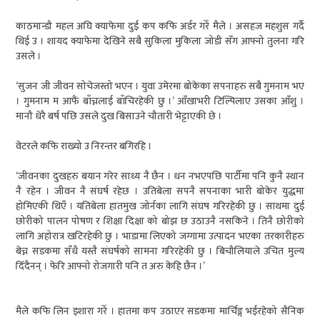
काठमान्डौ महल अघि क्याफेमा दुई कप कफि अर्डर गरेँ मैले । असहज महशुस गर्दै
थिई उ । शायद क्याफेमा देखिने सबै सुकिला मुकिला जोडी सँग आफ्नो तुलना गरि
उसले ।
‘सुजन जी जीवन सोचेजस्तो भएन । युवा उमेरमा बोकेका सपनाहरु सबै गुमनाम भए
। गुमनाम म आफैं बाँच्नलाई बाँचिरहेकी छु ।’ आँखाभरी टिल्पिलाए उसका आँशु ।
मानौ धेरै बर्ष पछि उसले दुख बिसाउने चौतारी भेट्टाएकी छे ।
वेटरले कफि राख्यो उ निरन्तर बगिरहि ।
‘जीवनका दुखहरु बयान गरेर साध्य नै छैन । धन नभएपछि पार्टीमा पनि कुनै स्थान
नै रहेन । जीवन नै संघर्ष रहेछ । उतिबेला सपनै सपनाका भारी बोकेर युद्धमा
होमिएकी थिएँ । यतिबेला हातमुख जोर्नका लागि संघष गरिरहेकी छु । साथमा दुई
छोरीको पालन पोषण र शिक्षा दिक्षा को बोझ छ उठाउनै नसकिने । तिनै छोरीको
लागि अहोरात्र खटिरहेकी छु । भाडामा लिएको जग्गामा उत्पादन भएका तरकारीहरु
बेच्न सडकमा सँधै यस्तै संघर्षको सामना गरिरहेकी छु । बिचौलियाले उचित मुल्य
दिँदैनन् । फेरि आफ्नो रोजगारी पनि त अरु केहि छैन ।’
मैले कफि लिन इशारा गरेँ । हातमा कप उठाएर सडकमा मार्चिङ्ग भईरहेको सैनिक