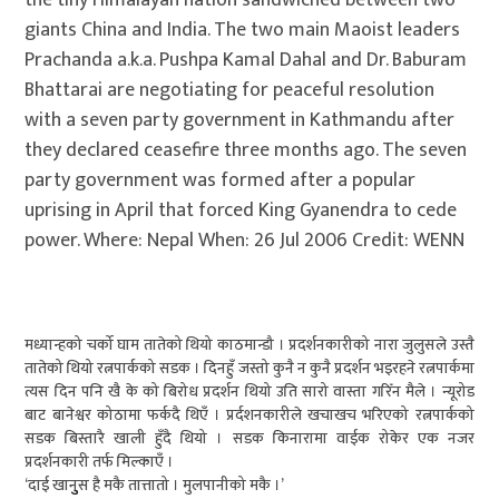
the tiny Himalayan nation sandwiched between two
giants China and India. The two main Maoist leaders
Prachanda a.k.a. Pushpa Kamal Dahal and Dr. Baburam
Bhattarai are negotiating for peaceful resolution
with a seven party government in Kathmandu after
they declared ceasefire three months ago. The seven
party government was formed after a popular
uprising in April that forced King Gyanendra to cede
power. Where: Nepal When: 26 Jul 2006 Credit: WENN
मध्यान्हको चर्को घाम तातेको थियो काठमान्डौ । प्रदर्शनकारीको नारा जुलुसले उस्तै
तातेको थियो रत्नपार्कको सडक । दिनहुँ जस्तो कुनै न कुनै प्रदर्शन भइरहने रत्नपार्कमा
त्यस दिन पनि खै के को बिरोध प्रदर्शन थियो उति सारो वास्ता गरिँन मैले । न्यूरोड
बाट बानेश्वर कोठामा फर्कदै थिएँ । प्रर्दशनकारीले खचाखच भरिएको रत्नपार्कको
सडक बिस्तारै खाली हुँदै थियो । सडक किनारामा वाईक रोकेर एक नजर
प्रदर्शनकारी तर्फ मिल्काएँ ।
‘दाई खानुुस है मकै तात्तातो । मुलपानीको मकै ।’