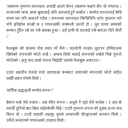
‘जवसम्म गुमनाम सपनाहरु अगाडी आउने छैनन् तबसम्म फक्रने छैन यो गणतन्त्र ।
सन्तानको माया आमा बुवालाई जति अरुलाई हुनै सक्दैन । कमरेड सपनालाई केहि
समय भए पनि बचाउनै पर्दछ । सपनाका सपनाहरु किचिमिचि पारेर गुमनाम पारे
पनि इतिहाँस साक्षी छ उ गणतन्त्रकी सक्कली जननी हो । जुन घरमा आमाको
सम्मान हुँदैन त्यो घर नर्क बराबर हुन्छ । अहँ हामी यो घरलाई नर्क बनाउन दिने छैनौँ
।’
फेसबुक को वालमा पोष्ट तयार गरेँ मैले । सहयोगी मनहरु जुटाउन हस्पिटलमा
खिचेको सपनाको फोटो राखेँ । अभाव थियो मलाई सपनाको सबैले चिन्ने पुरानो
फोटोको । झट्ट याद आयो ‘सपना विद्रोही’ उसको फेसबुक अकाउन्ट ।
एउटा स्थानीय नेताले रातो तारावाला कम्ब्याट लगाएको सपनाको फोटो सहित
भर्खरै ट्याग गरेको थियो ।
‘हार्दिक श्रद्धाञ्जली कमरेड सपना !’
बेकार भयो मेरो प्रयास । अब रहिन सपना । अधुरो नै रह्यो मेरो कर्तब्य । उ अव यो
स्वार्थी दुनियाँ बाट बिदा भईसकेकी थिई । एउटी गुमनाम सपना को दुखद अन्त्य मात्र
थिएन यो । एउटी शाहसी लडाकु, युगले जन्माएकी वीरङ्गानाको अपमान थियो ।
उसैले जन्माएको गणतन्त्रको उपहास थियो ।