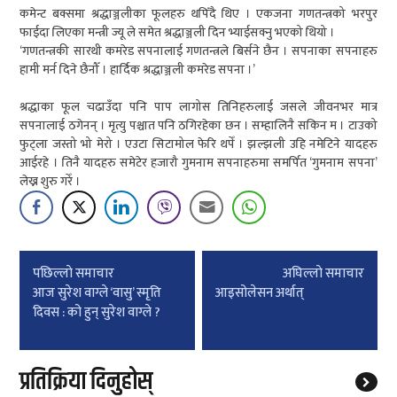
कमेन्ट बक्समा श्रद्धाञ्जलीका फूलहरु थपिँदै थिए । एकजना गणतन्त्रको भरपुर
फाईदा लिएका मन्त्री ज्यू ले समेत श्रद्धाञ्जली दिन भ्याईसक्नु भएको थियो ।
‘गणतन्त्रकी सारथी कमरेड सपनालाई गणतन्त्रले बिर्सने छैन । सपनाका सपनाहरु
हामी मर्न दिने छैनौँ । हार्दिक श्रद्धाञ्जली कमरेड सपना ।’
श्रद्धाका फूल चढाउँदा पनि पाप लागोस तिनिहरुलाई जसले जीवनभर मात्र
सपनालाई ठगेनन् । मृत्यु पश्चात पनि ठगिरहेका छन । सम्हालिनै सकिन म । टाउको
फुट्ला जस्तो भो मेरो । एउटा सिटामोल फेरि थपेँ । झल्झली उहि नमेटिने यादहरु
आईरहे । तिनै यादहरु समेटेर हजारौ गुमनाम सपनाहरुमा समर्पित ‘गुमनाम सपना’
लेख्न शुरु गरेँ ।
Post
पछिल्लाे समाचार
अघिल्लाे समाचार
navigation
आज सुरेश वाग्ले ‘वासु’ स्मृति
आइसोलेसन अर्थात्
दिवस : को हुन् सुरेश वाग्ले ?
प्रतिक्रिया दिनुहोस्