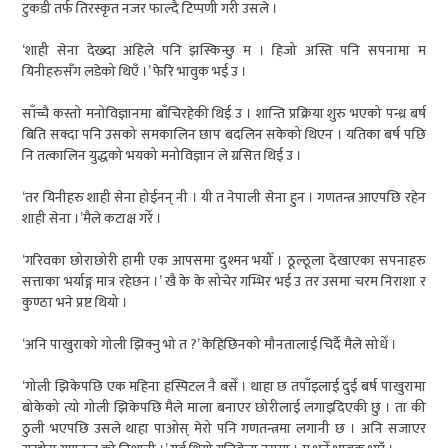
टुकडी तर्फ तिरस्कृत नजर फाल्दै टिप्पणी गरी उसले ।
‘शाही सेना देख्दा अहिले पनि झस्किन्छु म । हिजो अस्ति पनि सपनामा म
यिनीहरुसँग लडेको थिएँ ।’ फेरि भावुक भई उ ।
साँच्चै कस्तो मनोविज्ञानमा बाँचिरहेकी थिई उ । शान्ति प्रक्रिया शुरु भएको पन्ध्र बर्ष
बिति सक्दा पनि उसको समकालिन छाप बदलिन सकेको थिएन । यतिका बर्ष पछि
नि तत्कालिन युद्धको भयको मनोविज्ञान ले ग्रसित थिई उ ।
‘तर यिनीहरु शाही सेना होईनन् नी । यी त नेपाली सेना हुन । गणतन्त्र आएपछि रहेन
शाही सेना ।’मैले कटाक्ष गरेँ ।
‘गरिवका छोराछोरी हामी एक आपसमा दुश्मन भयौँ । ठूल्ठूला देखाएका सपनाहरु
सत्ताका भर्याङ्ग मात्र रहेछन ।’ खै के के सोचेर गम्भिर भई उ तर उसमा चरम निराशा र
कुण्ठा भने प्रष्ट थियो ।
‘अनि पाखुराको गोली झिक्नु भो त ?’ केहिछिनको मौनतालाई चिर्दै मैले सोधेँ ।
‘गोली झिकेपछि एक महिना हस्पिटल नै बसेँ । थाहा छ तपाँइलाई दुई बर्ष पाखुरामा
बोकेको त्यो गोली झिकेपछि मैले माला बनाएर छोरीलाई लगाइदिएकी छु । ता की
ठुली भएपछि उसले थाहा पाओस् मेरो पनि गणतन्त्रमा लगानी छ । अनि सजाएर