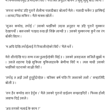
म किंकर्तव्यविमुढ उभिरहेको थिएँ । पराजित अनुहार बोकेर उ लुसु लुसु बाटो लागी ।
‘सपना कमरेड’ उहि पुरानै शैलीमा पछाडीबाट बोलाएँ मैले । पछाडी फर्केर उ झस्किई
। शायद चिन्न सकिन । मैले माक्स खोलेँ ।
‘सुजन कमरेड, तपाँई ।’ उसको भर्खरैको उदास अनुहार मा उहि पुरानै मुस्कान
देखापर्यो । बसन्तको पत्झड रुख झै सिक्रे लाग्थी उ । उसको मुस्कानमा कुनै रस रंग
बाँकी थिएन ।
‘म अघि देखि तपाँईलाई नै नियालीरहेको थिएँ ।’ मैले भनेँ ।
मेरो शीरदेखि पाउ सम्म नजर डुलाईरहेकी थिई उ । उसको असहजता सजिलै बुझ्थेँ म
। उसले शहरमा देख्ने सुकिला मुकिलाहरुकै श्रेणीमा थिएँ म । त्यस माथी उसको
भर्खरैको घटनाको साक्षी थिएँ ।
‘तपाँइ त अझै उस्तै हुनुहुँदोरहेछ । यतिका बर्ष पछि नि जस्ताको तस्तै ।’ सम्हालिँदै
बोली उ ।
‘रुप हैन कमरेड सार हेर्नुस ।’ मैले उसको पुरानो डाईलग सम्झाइदिएँ । फिस्स हाँस्दै
जवाफ दिई उसले ।
‘अव रुपको मलाई के काम ?’