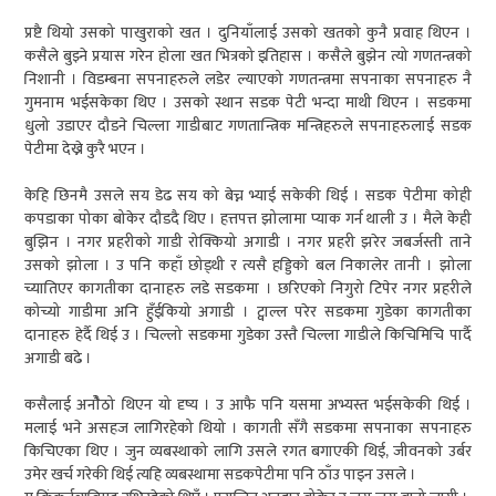
प्रष्टै थियो उसको पाखुराको खत । दुनियाँलाई उसको खतको कुनै प्रवाह थिएन ।
कसैले बुझ्ने प्रयास गरेन होला खत भित्रको इतिहास । कसैले बुझेन त्यो गणतन्त्रको
निशानी । विडम्बना सपनाहरुले लडेर ल्याएको गणतन्त्रमा सपनाका सपनाहरु नै
गुमनाम भईसकेका थिए । उसको स्थान सडक पेटी भन्दा माथी थिएन । सडकमा
धुलो उडाएर दौडने चिल्ला गाडीबाट गणतान्त्रिक मन्त्रिहरुले सपनाहरुलाई सडक
पेटीमा देख्ने कुरै भएन ।
केहि छिनमै उसले सय डेढ सय को बेच्न भ्याई सकेकी थिई । सडक पेटीमा कोही
कपडाका पोका बोकेर दौडदै थिए । हत्तपत्त झोलामा प्याक गर्न थाली उ । मैले केही
बुझिन । नगर प्रहरीको गाडी रोक्कियो अगाडी । नगर प्रहरी झरेर जबर्जस्ती ताने
उसको झोला । उ पनि कहाँ छोड्थी र त्यसै हड्डिको बल निकालेर तानी । झोला
च्यातिएर कागतीका दानाहरु लडे सडकमा । छरिएको निगुरो टिपेर नगर प्रहरीले
कोच्यो गाडीमा अनि हुँईकियो अगाडी । ट्वाल्ल परेर सडकमा गुडेका कागतीका
दानाहरु हेर्दै थिई उ । चिल्लो सडकमा गुडेका उस्तै चिल्ला गाडीले किचिमिचि पार्दै
अगाडी बढे ।
कसैलाई अनोैठो थिएन यो दृष्य । उ आफै पनि यसमा अभ्यस्त भईसकेकी थिई ।
मलाई भने असहज लागिरहेको थियो । कागती सँगै सडकमा सपनाका सपनाहरु
किचिएका थिए । जुन व्यबस्थाको लागि उसले रगत बगाएकी थिई, जीवनको उर्बर
उमेर खर्च गरेकी थिई त्यहि व्यबस्थामा सडकपेटीमा पनि ठाँउ पाइन उसले ।