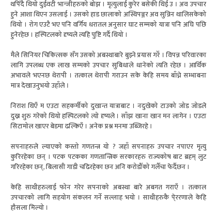
थपिँदै थियो दुईवटी भान्जीहरुको बोझ । मृत्युलाई कुरेर बसेकी थिई उ । अव उपचार
हुने आशा थिएन उसलाई । उसको हाड छालाको अस्थिपञ्जर अव सुन्निन थालिसकेको
थियो । रोग एउटै भए पनि वर्गिय धरातल अनुसार घाट सम्मको यात्रा पनि अघि पछि
हुनेरहेछ । हस्पिटलको दृष्यले त्यहि पुष्टि गर्दै थियो ।
मैले सिनियर चिकित्सक सँग उसको अबस्थाबारे बुझ्ने प्रयास गरेँ । विपन्न परिवारका
लागि उपलब्ध एक लाख सम्मको उपचार सुबिधाले धानेको त्यति रहेछ । आर्थिक
अभावले भएनछ थेरापी । तत्काल थेरापी गराउन सके केहि समय बाँच्ने सम्भाबना
मात्र देखाउनुभयो उहाँले ।
निराश थिएँ म एउटा सहकर्मीको दुखान्त यात्राबाट । नदुखेको टाउको जोड जोडले
दुख्न शुरु गरेको थियो हस्पिटलको त्यो दृष्यले । साँझ खाना खान मन लागेन । एउटा
सिटामोल खाएर बेडमा ढल्किएँ । अनेक प्रश्न मनमा उब्जिरहे ।
सपनाहरुले ल्याएको कस्तो गणतन्त्र यो ? जहाँ सपनाहरु उपचार नपाएर मृत्यु
कुरिरहेका छन् । पटक पटकका गणतान्त्रिक सरकारहरु राज्यकोष बाट ब्रहम् लुट
गरिरहेका छन्, बिलासी गाडी चढिरहेका छन अनि करोडौँको गलैँचा फेर्दैछन ।
केहि साथीहरुलाई फोन गरेर सपनाको अबस्था बारे अबगत गराएँ । तत्काल
उपचारको लागि सहयोग संकलन गर्ने सल्लाह भयो । साथीहरुकै पे्ररणाले केहि
हौसला मिल्यो ।