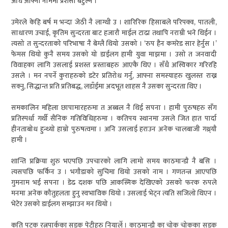
अघि आफ्नो नाममा प्रशंसा बटुल्ने ।
उमेरले केहि बर्ष म भन्दा जेठी नै लाग्थी उ । शारिरिक हिसाबले परिपक्व, पातली,
साधारण उचाई, कृतिम सुन्दरता बाट हजारौ माईल टाढा तथापि नराम्री भने थिईन ।
त्यसो त सुन्दरताको परिभाषा नै बेग्लै थियो उसको । ‘रुप हैन कमरेड सार हेर्नुस ।’
फेमस थियो कुनै समय उसको यो डाईलग हामी युवा माझमा । उसो त जनवादी
विवाहका लागि उसलाई प्रशस्त प्रस्ताबहरु आएकै थिए । सँधै अस्विकार गरिरहि
उसले । मन नपर्ने कुराहरुको डटेर प्रतिरोध गर्नु, आफ्ना समस्याहरु खुलस्त राख्न
सक्नु, सिद्धान्त प्रति प्रतिबद्ध, लडाँईमा अदभूत शाहस नै उसका सुन्दरता थिए ।
समकालिन महिला छापामारहरुमा त अब्बल नै थिई सपना । हामी पुरुषहरु सँग
प्रतिस्पर्धा गर्थी सैनिक गतिविधिहरुमा । कतिपय स्थानमा उसले जित हात पार्दा
हीनताबोध हुन्थ्यो हाम्रो पुरुषत्वमा । अनि उसलाई हराउन अनेक चालबाजी गथ्र्यौ
हामी ।
शान्ति प्रक्रिया शुरु भएपछि उपचारको लागि लामो समय काठमान्डौ नै बसि ।
त्यसपछि फर्किन उ । भगौडाको सुचिमा थियो उसको नाम । गणतन्त्र आएपछि
गुमनाम भई सपना । डेढ दशक पछि आकस्मिक देखिएको उसको फरक रुपले
मनमा अनेक कौतुहलता हुनु स्वभाविक थियो । उसलाई भेट्न त्यति सजिलो थिएन ।
भेटेर उसको डाईलग सम्झाउन मन थियो ।
कति पटक रत्नपार्कका सडक पेटीहरु नियालेँ । काठमान्डौ का चोक चोकका सडक