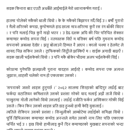
सडक किनारा बाट एउटी अधबैँशे आईमाईले मेरो ध्यानाकर्षण गराई ।
हातमा पोलेको मकैको थाली थियो । के के मकैको बिज्ञापन गर्दै थिई उ । बर्षौ पुरानो
र मैलो शरिरको कपडा, कुपोषणले हाड छाला मात्र शरिरमा कुनै रस रंग बाँकी थिएन
। र पनि मलाई चिन्न कुनै गाह्रो भएन । उ डेढ दशक अघि की चिर परिचित सेक्सन
कमाण्डर कमरेड सपना थिई । नतमस्तक थिएँ म यत्तिका बर्ष पछि गुमनाम कमरेड
सपनाको अबस्था देखेर । झट्ट बोलाउने हिम्मत नै आएन । कालो चश्मा र हेलमेट ले
शायद चिन्न सकिन उसले । ट्राफिकको सिट्ठीले झस्किएँ म । वाईक अगाडी बढाएँ ।
सडक खाली भईसकेको थियो । उ पनि मकै बोकेर भीडमा अलप भईसकेकी थिई ।
कोठामा पुगेपछि झलझली पुराना यादहरु आईरहे । कमरेड सपना एक अत्यन्त
जुझारु, शाहसी चलेको नाम हो एकताका उसको ।
‘सपनाको जस्तो शाहस हुनुपर्छ ।’ २०६२ सालमा सिरहाको बन्दिपुर लडाँई बाट
फर्कदा वटालियन कमिशारले उसको प्रशंसा गरेको याद मलाई अझै ताजै थियो ।
पाखुरामा गोली लागेको थियो उसलाई । लडाँई नजीति फर्कन अस्विकार गरेकी थिई
उसले । किन किन उसको शाहस प्रति डाह हुन्थ्यो हामी केहि युवालाई ।
त्यतिले रोकिएन उसको प्रशंसा । सिन्धुलीको आम्बोटेमा लडाँईको समिक्षा थियो ।
पूर्वि डिभिजनका कमाण्डर कमरेड अनन्तले समेत उसको नाम लिए पछि एकाएक
चर्चित भई उ । इख थियो हामीलाइ कुनै दिन कमाण्डरको मुखबाट सपनाको भन्दा