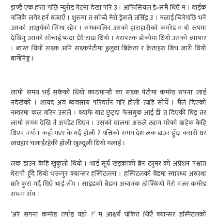
झण्डै एक हप्ता पछि न्युरोड गेटमा देखा परि उ । अफिसियल डे«समै थिएँ म । वाईक
नजिकै लगेर हर्न बजाएँ । शुरुमा त साँच्चै मेरो ड्रेसले तर्सिइ उ । मलाई चिनेपछि भने
उसको आश्चर्यको सिमा रहेन । समकालिन उसको हाराहारीको कमरेड म यो रुपमा
देखिनु उसको सोचाई भन्दा धेरै टाढा थियो । यसपटक डोकोमा थियो उसको ब्यापार
। ब्यस्त थियो सडक अनि सडकपेटीमा डुलुवा बिक्रेता र क्रेताहरु बिच जारी थियो
बार्गेनिङ्ग ।
लामो समय भई सकेको थियो काठमान्डौ का सडक पेटीमा कमरेड सपना लाई
नदेखेको । शायद अव ब्यवसाय परिवर्तन गरि होली त्यहि सोचेँ । मैले दिएको
नम्वरमा कल गरिन उसले । क्याफे बाट छुट्दा फेसबुक आई डी त दिएकी थिइ तर
लामो समय देखि नै अपडेट थिएन । उसको वालमा अरुले ट्याग गरेको बाहेक केहि
थिएन नयाँ । कहाँ गएर के गर्दै होली ? यत्तिको समय देश लक डाउन हुँदा कसरी घर
व्यवहार चलाईरहेकी होली खुल्दुली थियो मलाई ।
लक डाउन केहि खुकुलो थियो । भाई सूर्य खड्काको ब्रेन ट्युमर को अप्रेशन पश्चात
थेरापी हुँदै थियो भक्तपुर क्यान्सर हस्पिटलमा । हस्पिटलको बेडमा स्वास्थ्य अबस्था
बारे कुरा गर्दै थिएँ भाई सँग । साइडको बेडमा अचानक ठोक्कियो मेरो नजर कमरेड
सपना सँग ।
‘अरे सपना कमरेड तपाँइ यहाँ ?’ म आश्चर्य चकित थिएँ क्यान्सर हस्पिटलको