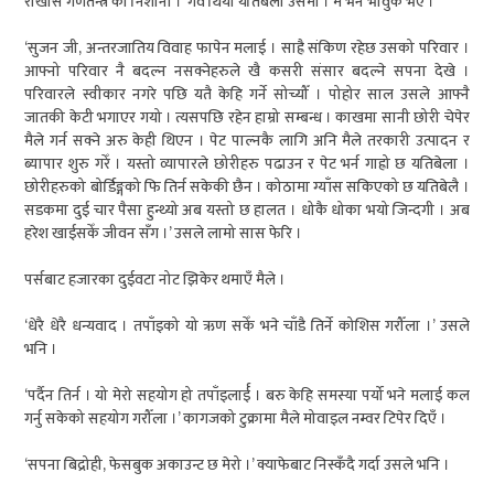
राखोस गणतन्त्र को निशानी ।’ गर्व थियो यतिबेला उसमा । म भनेँ भावुक भएँ ।
‘सुजन जी, अन्तरजातिय विवाह फापेन मलाई । साह्रै संकिण रहेछ उसको परिवार ।
आफ्नो परिवार नै बदल्न नसक्नेहरुले खै कसरी संसार बदल्ने सपना देखे ।
परिवारले स्वीकार नगरे पछि यतै केहि गर्ने सोच्यौँ । पोहोर साल उसले आफ्नै
जातकी केटी भगाएर गयो । त्यसपछि रहेन हाम्रो सम्बन्ध । काखमा सानी छोरी चेपेर
मैले गर्न सक्ने अरु केही थिएन । पेट पाल्नकै लागि अनि मैले तरकारी उत्पादन र
ब्यापार शुरु गरेँ । यस्तो व्यापारले छोरीहरु पढाउन र पेट भर्न गाह्रो छ यतिबेला ।
छोरीहरुको बोर्डिङ्गको फि तिर्न सकेकी छैन । कोठामा ग्याँस सकिएको छ यतिबेलै ।
सडकमा दुई चार पैसा हुन्थ्यो अब यस्तो छ हालत । धोकै धोका भयो जिन्दगी । अब
हरेश खाईसकेँ जीवन सँग ।’ उसले लामो सास फेरि ।
पर्सबाट हजारका दुईवटा नोट झिकेर थमाएँ मैले ।
‘धेरै धेरै धन्यवाद । तपाँइको यो ऋण सकेँ भने चाँडै तिर्ने कोशिस गरौँला ।’ उसले
भनि ।
‘पर्दैन तिर्न । यो मेरो सहयोग हो तपाँइलार्ई । बरु केहि समस्या पर्यो भने मलाई कल
गर्नु सकेको सहयोग गरौँला ।’ कागजको टुक्रामा मैले मोवाइल नम्वर टिपेर दिएँ ।
‘सपना बिद्रोही, फेसबुक अकाउन्ट छ मेरो ।’ क्याफेबाट निस्कँदै गर्दा उसले भनि ।