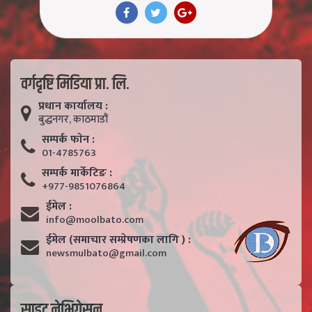
वर्गदृष्टि मिडिया प्रा. लि.
प्रधान कार्यालय :
बुद्धनगर, काठमाडाैं
सम्पर्क फाेन :
01-4785763
सम्पर्क मार्केटिङ :
+977-9851076864
ईमेल :
info@moolbato.com
ईमेल (समाचार सम्प्रेषणका लागि ) :
newsmulbato@gmail.com
साइट नेभिगेसन