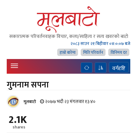
सकारात्मक परिवर्तनवाहक विचार, कला/साहित्य र सत्य खवरको बाटाे
२०८३ साउन २१ बिहीवार
०४:०:०८ बजे
हाम्राे बारेमा
मिति परिवर्तन
विनिमय दर
वर्गदृष्टि
गुमनाम सपना
२०७७ भदौ २३ मंगलवार १३:४०
मूलबाटाे
2.1K
shares