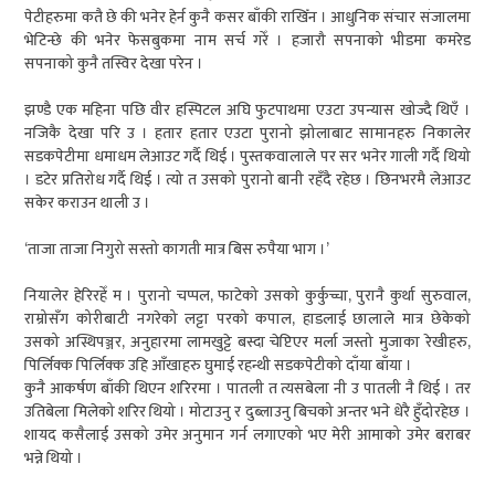
पेटीहरुमा कतै छे की भनेर हेर्न कुनै कसर बाँकी राखिँन । आधुनिक संचार संजालमा
भेटिन्छे की भनेर फेसबुकमा नाम सर्च गरेँ । हजारौ सपनाको भीडमा कमरेड
सपनाको कुनै तस्विर देखा परेन ।
झण्डै एक महिना पछि वीर हस्पिटल अघि फुटपाथमा एउटा उपन्यास खोज्दै थिएँ ।
नजिकै देखा परि उ । हतार हतार एउटा पुरानो झोलाबाट सामानहरु निकालेर
सडकपेटीमा धमाधम लेआउट गर्दै थिई । पुस्तकवालाले पर सर भनेर गाली गर्दै थियो
। डटेर प्रतिरोध गर्दै थिई । त्यो त उसको पुरानो बानी रहँदै रहेछ । छिनभरमै लेआउट
सकेर कराउन थाली उ ।
‘ताजा ताजा निगुरो सस्तो कागती मात्र बिस रुपैया भाग ।’
नियालेर हेरिरहेँ म । पुरानो चप्पल, फाटेको उसको कुर्कुच्चा, पुरानै कुर्था सुरुवाल,
राम्रोसँग कोरीबाटी नगरेको लट्टा परको कपाल, हाडलाई छालाले मात्र छेकेको
उसको अस्थिपञ्जर, अनुहारमा लामखुट्टे बस्दा चेप्टिएर मर्ला जस्तो मुजाका रेखीहरु,
पिर्लिक्क पिर्लिक्क उहि आँखाहरु घुमाई रहन्थी सडकपेटीको दाँया बाँया ।
कुनै आकर्षण बाँकी थिएन शरिरमा । पातली त त्यसबेला नी उ पातली नै थिई । तर
उतिबेला मिलेको शरिर थियो । मोटाउनु र दुब्लाउनु बिचको अन्तर भने धेरै हुँदोरहेछ ।
शायद कसैलाई उसको उमेर अनुमान गर्न लगाएको भए मेरी आमाको उमेर बराबर
भन्ने थियो ।