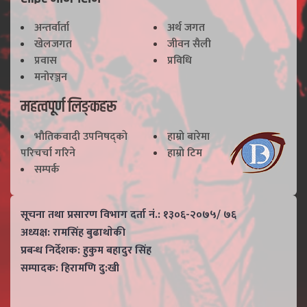
अन्तर्वार्ता
अर्थ जगत
खेलजगत
जीवन सैली
प्रवास
प्रविधि
मनोरञ्जन
महत्वपूर्ण लिङ्कहरू
भाैतिकवादी उपनिषद्काे
हाम्राे बारेमा
परिचर्चा गरिने
हाम्राे टिम
सम्पर्क
सूचना तथा प्रसारण विभाग दर्ता नं.: १३०६-२०७५/ ७६
अध्यक्ष: रामसिंह बुढाथाेकी
प्रबन्ध निर्देशक: हुकुम बहादुर सिंह
सम्पादक: हिरामणि दु:खी