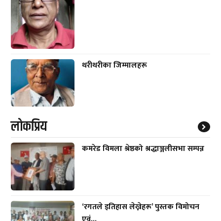
थरीथरीका जिम्मालहरू
लाेकप्रिय
कमरेड विमला श्रेष्ठको श्रद्धाञ्जलीसभा सम्पन्न
‘रगतले इतिहास लेख्नेहरू’ पुस्तक विमोचन
एवं...