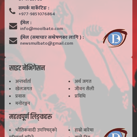
सम्पर्क मार्केटिङ :
+977-9851076864
ईमेल :
info@moolbato.com
ईमेल (समाचार सम्प्रेषणका लागि ) :
newsmulbato@gmail.com
साइट नेभिगेसन
अन्तर्वार्ता
अर्थ जगत
खेलजगत
जीवन सैली
प्रवास
प्रविधि
मनोरञ्जन
महत्वपूर्ण लिङ्कहरू
भाैतिकवादी उपनिषद्काे
हाम्राे बारेमा