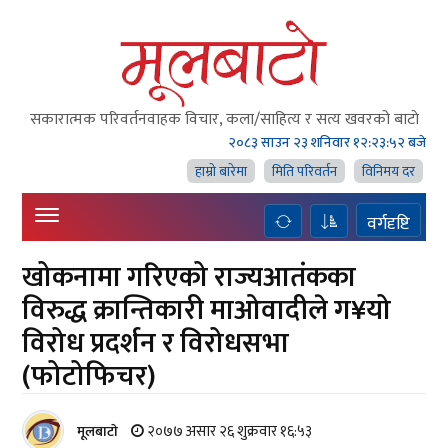
सकारात्मक परिवर्तनवाहक विचार, कला/साहित्य र सत्य खवरको बाटाे
२०८३ साउन २३ शनिवार
१२:२३:५३ बजे
हाम्राे बारेमा
मिति परिवर्तन
विनिमय दर
वर्गदृष्टि
खोकनामा गरिएको राज्यआतंकका
विरुद्ध क्रान्तिकारी माओवादीले ग¥यो
विरोध प्रदर्शन र विरोधसभा
(फोटोफिचर)
२०७७ असार २६ शुक्रवार १६:५३
मूलबाटाे