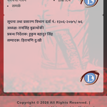
परिचर्चा गरिने
हाम्राे टिम
सम्पर्क
सूचना तथा प्रसारण विभाग दर्ता नं.: १३०६-२०७५/ ७६
अध्यक्ष: रामसिंह बुढाथाेकी
प्रबन्ध निर्देशक: हुकुम बहादुर सिंह
सम्पादक: हिरामणि दु:खी
Copyright © 2026 All Rights Reserved. |