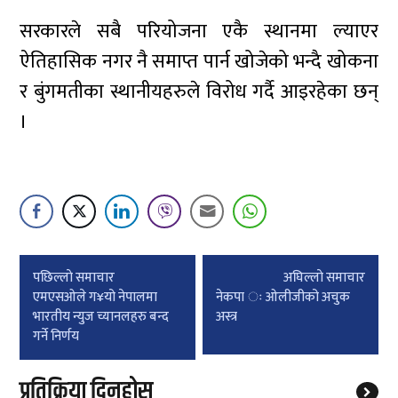
सरकारले सबै परियोजना एकै स्थानमा ल्याएर
ऐतिहासिक नगर नै समाप्त पार्न खोजेको भन्दै खोकना
र बुंगमतीका स्थानीयहरुले विरोध गर्दै आइरहेका छन्
।
Post
पछिल्लाे समाचार
अघिल्लाे समाचार
navigation
एमएसओले ग¥यो नेपालमा
नेकपा ः ओलीजीको अचुक
भारतीय न्युज च्यानलहरु बन्द
अस्त्र
गर्ने निर्णय
प्रतिक्रिया दिनुहोस्