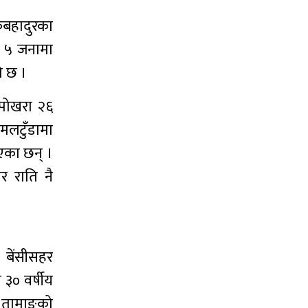
कबहादुरका
े ५ जनामा
ो छ ।
 पोखरा २६
िमलटुँडामा
भएका छन् ।
र राति नै
 बेंसीसहर
३० वर्षीय
ङ तामाङको