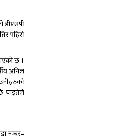
को डीएसपी
ेतिर पहिरो
ताएको छ ।
र्षीय अनिल
 उनीहरुको
ि घाइतेले
वडा नम्बर–