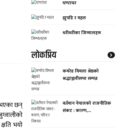
घण्टाघर
झुपडि र महल
थरीथरीका जिम्मालहरू
लाेकप्रिय
कमरेड विमला श्रेष्ठको
श्रद्धाञ्जलीसभा सम्पन्न
वर्तमान नेपालको राजनीतिक
ा भएका छन्
संकट : कारण,...
ुग्जालीको
 क्षति भयो