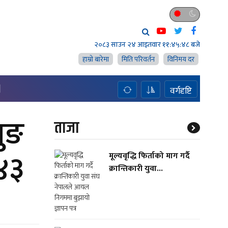
२०८३ साउन २४ आइतवार
११:४५:४९ बजे
हाम्राे बारेमा
मिति परिवर्तन
विनिमय दर
H
वर्गदृष्टि
जुङ
ताजा
 ४३
मूल्यवृद्धि फिर्ताको माग गर्दै
क्रान्तिकारी युवा...