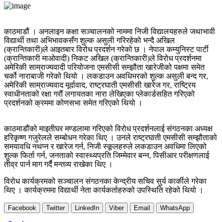
काठमाडौं । अनलाइन कक्षा सञ्चालनको नाममा निजी विद्यालयहरुले जथाभावी
विद्यार्थी तथा अभिभावकसँग शुल्क असुली गरिरहेको भन्दै अखिल
(क्रान्तिकारी)ले आइतबार विरोध प्रदर्शन गरेको छ । नेपाल कम्युनिस्ट पार्टी
(क्रान्तिकारी माओवादी) निकट अखिल (क्रान्तिकारी)ले विरोध प्रदर्शनमा
अमेरिकी साम्राज्यवादी परियोजना एमसीसी सम्झौता खारेजीको पक्षमा समेत
चर्को नाराबाजी गरेको थियो । लकडाउन अवधिभरको शुल्क असुली बन्द गर,
अमेरिकी साम्राज्यवाद मूर्दावाद, राष्ट्रघाती एमसीसी खारेज गर, राष्ट्रिय
स्वाधीनताको रक्षा गरौं लगायतका नारा लेखिएका प्लेकार्डसहित गरिएको
प्रदर्शनको क्रममा कोणसभा समेत गरिएको थियो ।
काठमाडौंको माइतीघर मण्डलामा गरिएको विरोध प्रदर्शनलाई संगठनका अध्यक्ष
हरिकृष्ण गजुरेलले सम्बोधन गरेका थिए । उनले राष्ट्रघाती एमसीसी सम्झौताको
समयावधि नथप्न र खारेज गर्न, निजी स्कूलहरुले लकडाउन अवधिमा लिएको
शुल्क फिर्ता गर्न, जनताको स्वास्थ्यप्रति जिम्मेवार बन्न, पिसीआर परीक्षणलाई
तीव्र पार्न माग गर्दै मन्तव्य राखेका थिए ।
विरोध कार्यक्रमको सञ्चालन संगठनका केन्द्रीय सचिव सुर्य कार्कीले गरेका
थिए । कार्यक्रममा विद्यार्थी नेता कार्यकर्ताहरुको उपस्थिति रहेको थियो ।
Facebook
Twitter
LinkedIn
Viber
Email
WhatsApp