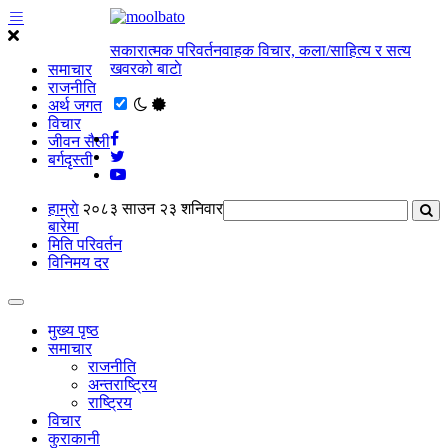
सकारात्मक परिवर्तनवाहक विचार, कला/साहित्य र सत्य
खवरको बाटाे
समाचार
राजनीति
अर्थ जगत
विचार
जीवन सैली
बर्गदृस्ती
हाम्राे
२०८३ साउन २३ शनिवार
बारेमा
मिति परिवर्तन
विनिमय दर
मुख्य पृष्ठ
समाचार
राजनीति
अन्तराष्ट्रिय
राष्ट्रिय
विचार
कुराकानी