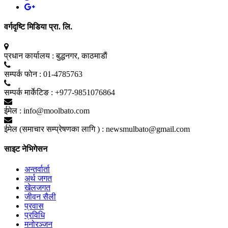
वर्गदृष्टि मिडिया प्रा. लि.
प्रधान कार्यालय :
बुद्धनगर, काठमाडाैं
सम्पर्क फाेन :
01-4785763
सम्पर्क मार्केटिङ :
+977-9851076864
ईमेल :
info@moolbato.com
ईमेल (समाचार सम्प्रेषणका लागि ) :
newsmulbato@gmail.com
साइट नेभिगेसन
अन्तर्वार्ता
अर्थ जगत
खेलजगत
जीवन सैली
प्रवास
प्रविधि
मनोरञ्जन