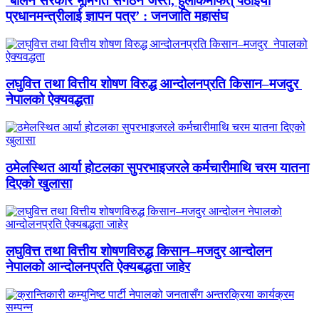
‘बालेन सरकार भूमिगत संगठन जस्तै, हुलाकमार्फत् पठाइयो
प्रधानमन्त्रीलाई ज्ञापन पत्र’ : जनजाति महासंघ
लघुवित्त तथा वित्तीय शोषण विरुद्ध आन्दोलनप्रति किसान–मजदुर
नेपालको ऐक्यवद्धता
ठमेलस्थित आर्या होटलका सुपरभाइजरले कर्मचारीमाथि चरम यातना
दिएको खुलासा
लघुवित्त तथा वित्तीय शोषणविरुद्ध किसान–मजदुर आन्दोलन
नेपालको आन्दोलनप्रति ऐक्यबद्धता जाहेर