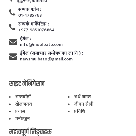
बुद्धनगर, काठमाडाैं
सम्पर्क फाेन :
01-4785763
सम्पर्क मार्केटिङ :
+977-9851076864
ईमेल :
info@moolbato.com
ईमेल (समाचार सम्प्रेषणका लागि ) :
newsmulbato@gmail.com
साइट नेभिगेसन
अन्तर्वार्ता
अर्थ जगत
खेलजगत
जीवन सैली
प्रवास
प्रविधि
मनोरञ्जन
महत्वपूर्ण लिङ्कहरू