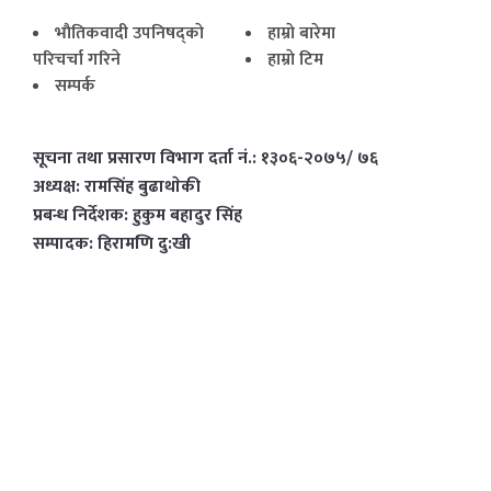
भाैतिकवादी उपनिषद्काे
हाम्राे बारेमा
परिचर्चा गरिने
हाम्राे टिम
सम्पर्क
सूचना तथा प्रसारण विभाग दर्ता नं.: १३०६-२०७५/ ७६
अध्यक्ष: रामसिंह बुढाथाेकी
प्रबन्ध निर्देशक: हुकुम बहादुर सिंह
सम्पादक: हिरामणि दु:खी