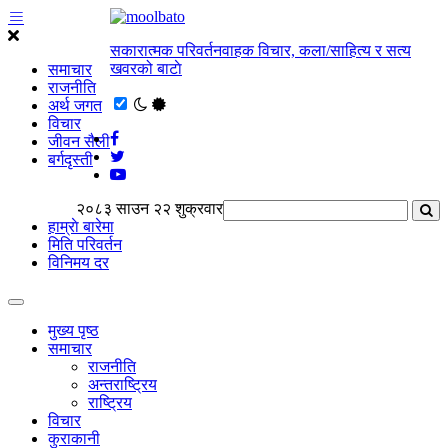
सकारात्मक परिवर्तनवाहक विचार, कला/साहित्य र सत्य
खवरको बाटाे
समाचार
राजनीति
अर्थ जगत
विचार
जीवन सैली
बर्गदृस्ती
२०८३ साउन २२ शुक्रवार
हाम्राे बारेमा
मिति परिवर्तन
विनिमय दर
मुख्य पृष्ठ
समाचार
राजनीति
अन्तराष्ट्रिय
राष्ट्रिय
विचार
कुराकानी