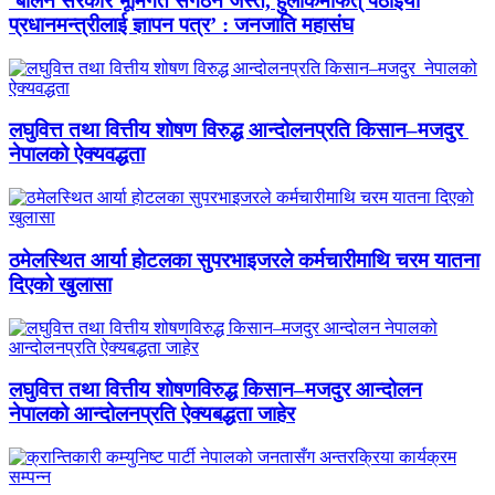
‘बालेन सरकार भूमिगत संगठन जस्तै, हुलाकमार्फत् पठाइयो
प्रधानमन्त्रीलाई ज्ञापन पत्र’ : जनजाति महासंघ
लघुवित्त तथा वित्तीय शोषण विरुद्ध आन्दोलनप्रति किसान–मजदुर
नेपालको ऐक्यवद्धता
ठमेलस्थित आर्या होटलका सुपरभाइजरले कर्मचारीमाथि चरम यातना
दिएको खुलासा
लघुवित्त तथा वित्तीय शोषणविरुद्ध किसान–मजदुर आन्दोलन
नेपालको आन्दोलनप्रति ऐक्यबद्धता जाहेर