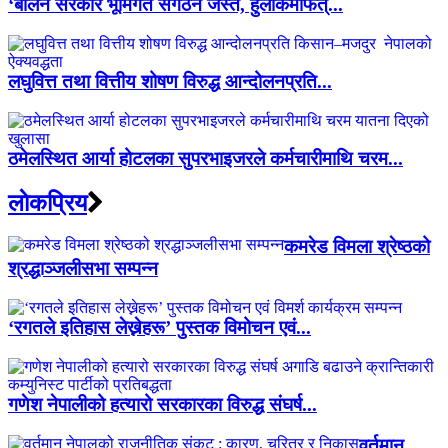
‘बालेन सरकार भूमिगत संगठन जस्तै, हुलाकमार्फत्...
लघुवित्त तथा वित्तीय शोषण विरुद्ध आन्दोलनप्रति...
ठमेलस्थित आर्या होटलका सुपरभाइजरले कर्मचारीमाथि चरम...
लाेकप्रिय
कमरेड विमला श्रेष्ठको
श्रद्धाञ्जलीसभा सम्पन्न
‘रगतले इतिहास लेख्नेहरू’ पुस्तक विमोचन एवं...
गणेश नेपालीको हत्यारो सरकारका विरुद्ध संघर्ष...
वर्तमान