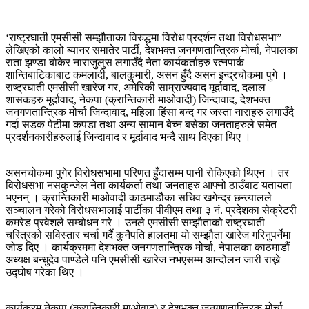
‘राष्ट्रघाती एमसीसी सम्झौताका विरुद्धमा विरोध प्रदर्शन तथा विरोधसभा”
लेखिएको कालो ब्यानर समातेर पार्टी, देशभक्त जनगणतान्त्रिक मोर्चा, नेपालका
राता झण्डा बोकेर नाराजुलुस लगाउँदै नेता कार्यकर्ताहरु रत्नपार्क
शान्तिबाटिकाबाट कमलादी, बालकुमारी, असन हुँदै असन इन्द्रचोकमा पुगे ।
राष्ट्रघाती एमसीसी खारेज गर, अमेरिकी साम्राज्यवाद मूर्दावाद, दलाल
शासकहरु मूर्दावाद, नेकपा (क्रान्तिकारी माओवादी) जिन्दावाद, देशभक्त
जनगणतान्त्रिक मोर्चा जिन्दावाद, महिला हिंसा बन्द गर जस्ता नाराहरु लगाउँदै
गर्दा सडक पेटीमा कपडा तथा अन्य सामान बेच्न बसेका जनताहरुले समेत
प्रदर्शनकारीहरुलाई जिन्दावाद र मूर्दावाद भन्दै साथ दिएका थिए ।
असनचोकमा पुगेर विरोधसभामा परिणत हुँदासम्म पानी रोकिएको थिएन । तर
विरोधसभा नसकुन्जेल नेता कार्यकर्ता तथा जनताहरु आफ्नो ठाउँबाट यतायता
भएनन् । क्रान्तिकारी माओवादी काठमाडौका सचिव खगेन्द्र छन्त्यालले
सञ्चालन गरेको विरोधसभालाई पार्टीका पीवीएम तथा ३ नं. प्रदेशका सेक्रेटरी
कमरेड प्रवेशले सम्बोधन गरे । उनले एमसीसी सम्झौताको राष्ट्रघाती
चरित्रको सविस्तार चर्चा गर्दै कुनैपति हालतमा यो सम्झौता खारेज गरिनुपर्नेमा
जोड दिए । कार्यक्रममा देशभक्त जनगणतान्त्रिक मोर्चा, नेपालका काठमाडौं
अध्यक्ष बन्धुदेव पाण्डेले पनि एमसीसी खारेज नभएसम्म आन्दोलन जारी राख्ने
उद्घोष गरेका थिए ।
कार्यक्रम नेकपा (क्रान्तिकारी माओवाद) र देशभक्त जनगणतान्त्रिक मोर्चा,