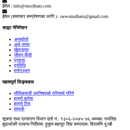
ईमेल :
info@moolbato.com
ईमेल (समाचार सम्प्रेषणका लागि ) :
newsmulbato@gmail.com
साइट नेभिगेसन
अन्तर्वार्ता
अर्थ जगत
खेलजगत
जीवन सैली
प्रवास
प्रविधि
मनोरञ्जन
महत्वपूर्ण लिङ्कहरू
भाैतिकवादी उपनिषद्काे परिचर्चा गरिने
हाम्राे बारेमा
हाम्राे टिम
सम्पर्क
सूचना तथा प्रसारण विभाग दर्ता नं.: १३०६-२०७५/ ७६
अध्यक्ष: रामसिंह
बुढाथाेकी
प्रबन्ध निर्देशक: हुकुम बहादुर सिंह
सम्पादक: हिरामणि दु:खी