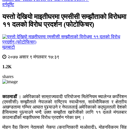
वर्गदृष्टि
यस्तो देखियो माइतीघरमा एमसीसी सम्झौताको विरोधमा
११ दलको विरोध प्रदर्शन (फोटोफिचर)
मूलबाटाे
२०७७ असार ९ मंगलवार १७:३९
1.2K
shares
काठमाडौं
। अमेरिकाको साम्राज्यवादी परियोजना मिलेनियम च्यालेन्ज कर्पोरेशन
(एमसीसी) सम्झौताले नेपालको राष्ट्रिय स्वाधीनता, सार्वभौमिकता र क्षेत्रीय
अखण्डतामा गम्भिर आघात पु¥याउने र नेपाललाई अमेरिकाको कठ्पुलतली देशको
हैसियतमा पु¥याउने भन्दै उक्त सम्झौता खारेजीको लागि ११ दलले मंगलबार
काठमाडौंको माइतीघरमा विरोध प्रदर्शन गरेका छन् ।
मोहन वैद्य किरण नेतृत्वको नेकपा (क्रान्तिकारी माओवादी), मोहनविक्रम सिंह