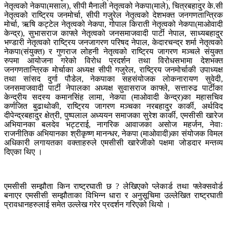
नेतृत्वको नेकपा(मसाल), सीपी मैनाली नेतृत्वको नेकपा(माले), चित्रबहादुर के.सी
नेतृत्वको राष्ट्रिय जनमोर्चा, सीपी गजुरेल नेतृत्वको देशभक्त जनगणतान्त्रिक
मोर्चा, ऋषि कट्टेल नेतृत्वको नेकपा, गोपाल किराती नेतृत्वको नेकपा(माओवादी
केन्द्र), सुभासराज काफ्ले नेतृत्वको जनसमाजवादी पार्टी नेपाल, साध्यबहादुर
भण्डारी नेतृत्वको राष्ट्रिय जनजागरण परिषद नेपाल, केदारचन्द्र शर्मा नेतृत्वको
नेकपा(संयुक्त) र गुणराज लोहनी नेतृत्वको राष्ट्रिय जागरण मञ्चले संयुक्त
रुपमा आयोजना गरेको विरोध प्रदर्शन तथा विरोधसभामा देशभक्त
जनगणतान्त्रिक मोर्चाका अध्यक्ष सीपी गजुरेल, राष्ट्रिय जनमोर्चाकी उपाध्यक्ष
तथा सांसद दुर्गा पौडेल, नेकपाका सहसंयोजक लोकनारायण सुवेदी,
जनसमाजवादी पार्टी नेपालका अध्यक्ष सुवासराज काफ्ले, सत्तारुढ पार्टीका
केन्द्रीय सदस्य कमानसिंह लामा, नेकपा (माओवादी केन्द्र)का महासचिव
कर्णजित बुढाथोकी, राष्ट्रिय जागरण मञ्चका नरबहादुर कार्की, अर्थविद
दीपेन्द्रबहादुर क्षेत्री, पुष्पलाल अध्ययन समाजका सुरेश कार्की, एमसीसी खारेज
अभियानका बलदेव भट्टराई, नागरिक आवाजका असोज महर्जन, नेवाः
राजनीतिक अभियानका श्रीकृष्ण मानन्धर, नेकपा (माओवादी)का संयोजक विमल
अधिकारी लगायतका वक्ताहरुले एमसीसी खारेजीको पक्षमा जोडदार मन्तव्य
दिएका थिए ।
एमसीसी सम्झौता किन राष्ट्रघाती छ ? लेखिएको प्लेकार्ड तथा फ्लेक्सवोर्ड
बनाएर एमसीसी सम्झौताका विभिन्न धारा र अनुसूचिमा उल्लेखित राष्ट्रघाती
प्रावधानहरुलाई समेत उल्लेख गरेर प्रदर्शन गरिएको थियो ।