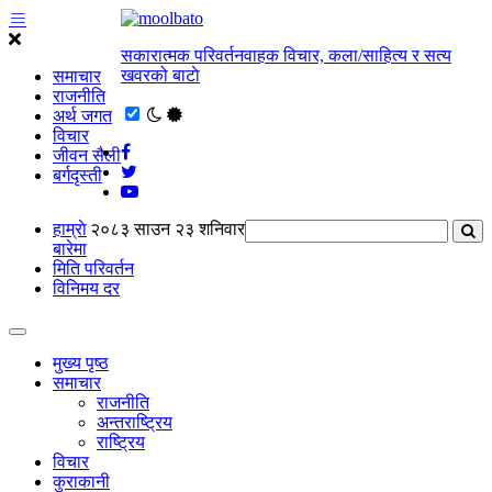
सकारात्मक परिवर्तनवाहक विचार, कला/साहित्य र सत्य
खवरको बाटाे
समाचार
राजनीति
अर्थ जगत
विचार
जीवन सैली
बर्गदृस्ती
हाम्राे
२०८३ साउन २३ शनिवार
बारेमा
मिति परिवर्तन
विनिमय दर
मुख्य पृष्ठ
समाचार
राजनीति
अन्तराष्ट्रिय
राष्ट्रिय
विचार
कुराकानी