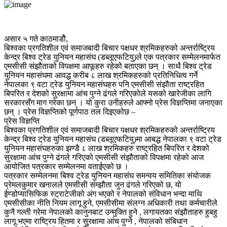
असार ५ गते काठमाडौे,
बिश्वका प्रगतिशील एवं समाजबादी बिचार पक्षधर श्रमिकहरुको अन्तर्राष्ट्रिय
केन्द्र बिश्व ट्रेड युनियन महासंघ (डब्लूएफटियु)ले एक पत्रकार सम्मेलनमार्फत
एमसीसी संझौताको विपक्षमा आफूहरु रहेको बताएका छन् । साथै बिश्व ट्रेड
युनियन महासंघमा आवद्ध करीब ८ लाख श्रमिकहरुको प्रतिनिधित्व गर्ने
नेपालका ९ वटा ट्रेड युनियन महासंघहरु पनि एमसीसी संझौता राष्ट्रहित
बिपरित र देशको सुरक्षामा आंच पुग्ने ढंगले गरिएकोले यसको खारेजीका लागि
सरकारसँग माग गरेका छन् । यो कुरा उनीहरुले आफ्नो प्रेस विज्ञप्तिमा जनाएका
छन् । प्रेस विज्ञप्तिको पूर्णपाठ तल दिइएकोछ –
प्रेस विज्ञप्ति
बिश्वका प्रगतिशील एवं समाजबादी बिचार पक्षधर श्रमिकहरुको अन्तर्राष्ट्रिय
केन्द्र बिश्व ट्रेड युनियन महासंघ (डब्लूएफटियु)मा आबद्ध नेपालका ९ वटा ट्रेड
युनियन महासंघहरुका झण्डै ८ लाख श्रमिकहरु राष्ट्रहित बिपरित र देशको
सुरक्षामा आंच पुग्ने ढंगले गरिएको एमसीसी संझौताको विपक्षमा रहेको आज
आयोजित पत्रकार सम्मेलनमा वताईएको छ ।
पत्रकार सम्मेलनमा बिश्व ट्रेड युनियन महासंघ समन्वय समितिका संयोजक
प्रेमलकुमार खनालले एमसीसी संम्झौता जुन ढंगले गरिएको छ, यो
ईण्डोप्यासिफिक स्ट्राटेजीको अंग भएको र नेपालको संविधान भन्दा माथि
एमसीसीका नीति नियम लागू हुने, एमसीसीमा संलग्न अधिकारी तथा कर्मचारीले
कुनै गल्ती गरेमा नेपालको कानुनबाट उन्मुक्ति हुने , लगायतका संझौताहरु हुबहु
लागू भएमा राष्ट्रिय हितमा र सुुरक्षामा आंच पुग्ने , नेपालको संबिधान