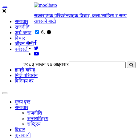
सकारात्मक परिवर्तनवाहक विचार, कला/साहित्य र सत्य
खवरको बाटाे
समाचार
राजनीति
अर्थ जगत
विचार
जीवन सैली
बर्गदृस्ती
२०८३ साउन २४ आइतवार
हाम्राे बारेमा
मिति परिवर्तन
विनिमय दर
मुख्य पृष्ठ
समाचार
राजनीति
अन्तराष्ट्रिय
राष्ट्रिय
विचार
कुराकानी