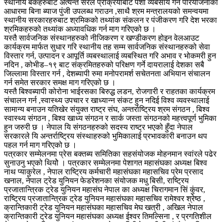
स्थानीय बैकहरुबाट अत्यन्तै सरल प्रक्रियाबाट पेशा व्यबसाय गर्ने परियोजनाका
आधारमा बिना ब्याज पुंजी उपलब्ध गराउन ,साथै श्रम मन्त्रालयको समन्वयमा
स्थानीय सरकारहरुबाट श्रमिकको तथ्यांक संकलन र पंजीकरण गरि देश भरका
श्रमिकहरुको तथ्यांक अध्यावधिक गर्न माग गरिएको छ ।
यस्तै सार्वजनिक संस्थानहरुको नीजिकरण र खण्डीकरण होइन वेलआउट
कार्यक्रम मार्फत सुधार गरि स्थानीय तह सम्म सार्वजनिक संस्थानहरुको सेवा
विस्तार गर्न, उत्पादन र आपूर्ति व्यबस्थालाई व्यबस्थित गरि अभाव र भोकमरी हुन
नदिन , कोभीड–१९ बाट संक्रमितहरुको परिक्षण गर्ने दायरालाई देशका सबै
जिल्लामा विस्तार गर्न , देशब्यापी रुमा मनोपरामर्श सचेतनता अभियान संचालन
गर्न समेत सरकार समक्ष माग गरिएको छ ।
यस्तै बिश्वब्यापी कोरोना भाईरसका बिरुद्ध लडन, रोजगारी र राहतका कार्यक्रम
संचालन गर्न ,स्वास्थ्य उपचार र खाध्यान्न संकट हुन नदिई विश्व व्यवस्थालाई
सामान्य बनाउन यतिखेर संयुक्त राष्ट्र संघ, अन्तर्राष्ट्रिय श्रम संगठन , बिश्व
स्वास्थ्य संगठन , बिश्व खाध्य संगठन र सार्क जस्ता संगठनको महत्त्वपूर्ण भुमिका
हुन जरुरी छ । नेपाल यि संगठनहरुको सदस्य राष्ट्र भएको हुँदा नेपाल
सरकारले यि अन्तर्राष्ट्रिय संस्थाहरुको भुमिकालाई प्रभावकारी बनाउन थप
पहल गर्न माग गरिएको छ ।
पत्रकार सम्मेलनमा प्रेस बक्तब्य समितिका सहसंयोजक मोहनमान स्वांरले पढेर
सुनाउनु भएको थियोे । पत्रकार सम्मेलनमा पेशागत महासंघका अध्यक्ष बिश्व
नाथ प्याकुरेल , नेपाल राष्ट्रिय कर्मचारी महासंघका महासचिव प्रेम प्रसाद
खनाल, नेपाल ट्रेड युनियन फेडरेशनका संयोजक मधु बिसी, राष्ट्रिय
प्रजातान्त्रिक ट्रेड युनियन महासंघ नेपाल का अध्यक्ष चिरागमान सिं कुंवर,
राष्ट्रिय प्रजातान्त्रिक ट्रेड युनियन महासंघका महासचिव रामेश्वर श्रेष्ठ ,
क्रान्तिकारी ट्रेड युनियन महासंघका महासचिव मेघ खत्री , अखिल नेपाल
क्रान्तिकारी ट्रेड युनियन महासंघका अध्यक्ष ईश्वर तिमल्सिना , र प्रगतिशील