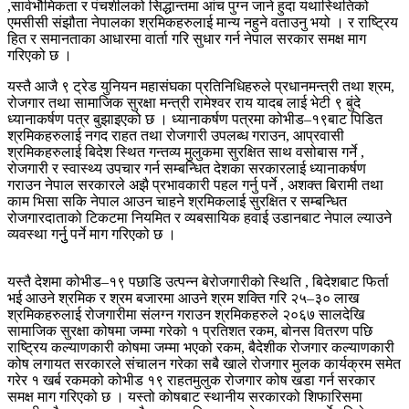
,सार्वभौमिकता र पंचशीलको सिद्धान्तमा आंच पुग्न जाने हुदा यथास्थितिको
एमसीसी संझौता नेपालका श्रमिकहरुलाई मान्य नहुने वताउनु भयो । र राष्ट्रिय
हित र समानताका आधारमा वार्ता गरि सुधार गर्न नेपाल सरकार समक्ष माग
गरिएको छ ।
यस्तै आजै ९ ट्रेड युनियन महासंघका प्रतिनिधिहरुले प्रधानमन्त्री तथा श्रम,
रोजगार तथा सामाजिक सुरक्षा मन्त्री रामेश्वर राय यादब लाई भेटी ९ बुंदे
ध्यानाकर्षण पत्र बुझाइएको छ । ध्यानाकर्षण पत्रमा कोभीड–१९बाट पिडित
श्रमिकहरुलाई नगद राहत तथा रोजगारी उपलब्ध गराउन, आप्रवासी
श्रमिकहरुलाई बिदेश स्थित गन्तव्य मुलुकमा सुरक्षित साथ वसोबास गर्ने ,
रोजगारी र स्वास्थ्य उपचार गर्न सम्बन्धित देशका सरकारलाई ध्यानाकर्षण
गराउन नेपाल सरकारले अझै प्रभावकारी पहल गर्नु पर्ने , अशक्त बिरामी तथा
काम भिसा सकि नेपाल आउन चाहने श्रमिकलाई सुरक्षित र सम्बन्धित
रोजगारदाताको टिकटमा नियमित र व्यबसायिक हवाई उडानबाट नेपाल ल्याउने
व्यवस्था गर्नुु पर्ने माग गरिएको छ ।
यस्तै देशमा कोभीड–१९ पछाडि उत्पन्न बेरोजगारीको स्थिति , बिदेशबाट फिर्ता
भई आउने श्रमिक र श्रम बजारमा आउने श्रम शक्ति गरि २५–३० लाख
श्रमिकहरुलाई रोजगारीमा संलग्न गराउन श्रमिकहरुले २०६७ सालदेखि
सामाजिक सुरक्षा कोषमा जम्मा गरेको १ प्रतिशत रकम, बोनस वितरण पछि
राष्ट्रिय कल्याणकारी कोषमा जम्मा भएको रकम, बैदेशीक रोजगार कल्याणकारी
कोष लगायत सरकारले संचालन गरेका सबै खाले रोजगार मुलक कार्यक्रम समेत
गरेर १ खर्ब रकमको कोभीड १९ राहतमुलुक रोजगार कोष खडा गर्न सरकार
समक्ष माग गरिएको छ । यस्तो कोषबाट स्थानीय सरकारको शिफारिसमा