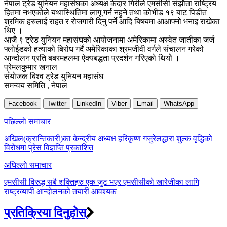
नेपाल ट्रेड युनियन महासंघका अध्यक्ष केदार गिरीले एमसीसी संझौता राष्ट्रिय
हितमा नभएकोले यथास्थितिमा लागू गर्न नहुने तथा कोभीड १९ बाट पिडीत
श्रमिक हरुलाई राहत र रोजगारी दिनु पर्ने आदि बिषयमा आआफ्नो भनाइ राखेका
थिए ।
आजै ९ ट्रेड युनियन महासंघको आयोजनामा अमेरिकामा अस्वेत जातीका जर्ज
फ्लोईडको हत्याको बिरोध गर्दै अमेरिकाका श्रमजीवी वर्गले संचालन गरेको
आन्दोलन प्रति बबरमहलमा ऐक्यबद्धता प्रदर्शन गरिएको थियोे ।
प्रेमलकुमार खनाल
संयोजक बिश्व ट्रेड युनियन महासंघ
समन्वय समिति , नेपाल
Facebook
Twitter
LinkedIn
Viber
Email
WhatsApp
Post
पछिल्लाे समाचार
navigation
अखिल(क्रान्तिकारी)का केन्द्रीय अध्यक्ष हरिकृष्ण गजुरेलद्धारा शुल्क वृद्धिको
विरोधमा प्रेस विज्ञप्ति प्रकाशित
अघिल्लाे समाचार
एमसीसी विरुद्ध सबै शक्तिहरु एक जुट भएर एमसीसीको खारेजीका लागि
राष्ट्रव्यापी आन्दोलनको तयारी आवश्यक
प्रतिक्रिया दिनुहोस्