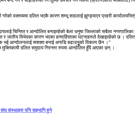
न बन्द गर्न र घाइतेहरुको निःशुल्क उपचार गर्न नेकपा (क्रान्तिकारी माओवादी) न
 जारी गरेको वक्तव्यमा दलित भएकै कारण शम्भू सदालाई झुण्ड्याएर प्रहरी कार्यालयभ
दायलाई चिन्तित र आन्दोलित बनाइरहेको बेला धनुषा जिल्लाको सबैला नगरपालिका वड
वाछुत र जातीय विभेदका कारण भएका हत्याहिंसाका घटनाहरुले देखाइरहेको छ । दलित
दाय एक भई आन्दोलनलाई सशक्त बनाई अगाडि बढाउनुृको विकल्प छैन ।”
ि मुक्तिकामी दलित समुदाय निरन्तर रुपमा आन्दोलित हुँदै आएका छन् ।
य संघ संस्थाहरु पनि सहभागि हुने