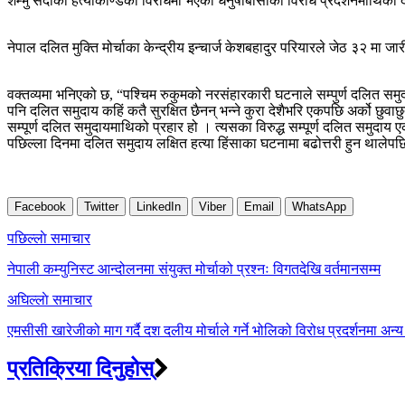
शम्भु सदाको हत्याकाण्डको विरोधमा भएको धनुषाबासीको विरोध प्रदर्शनमाथिको दम
नेपाल दलित मुक्ति मोर्चाका केन्द्रीय इन्चार्ज केशबहादुर परियारले जेठ ३२ मा
वक्तव्यमा भनिएको छ, “पश्चिम रुकुमको नरसंहारकारी घटनाले सम्पुर्ण दलित समु
पनि दलित समुदाय कहिं कतै सुरक्षित छैनन् भन्ने कुरा देशैभरि एकपछि अर्को छु
सम्पूर्ण दलित समुदायमाथिको प्रहार हो । त्यसका विरुद्ध सम्पूर्ण दलित समु
पछिल्ला दिनमा दलित समुदाय लक्षित हत्या हिंसाका घटनामा बढोत्तरी हुन थालेपछ
Facebook
Twitter
LinkedIn
Viber
Email
WhatsApp
Post
पछिल्लाे समाचार
navigation
नेपाली कम्युनिस्ट आन्दोलनमा संयुक्त मोर्चाको प्रश्नः विगतदेखि वर्तमानसम्म
अघिल्लाे समाचार
एमसीसी खारेजीको माग गर्दै दश दलीय मोर्चाले गर्ने भोलिको विरोध प्रदर्शनमा अन्
प्रतिक्रिया दिनुहोस्