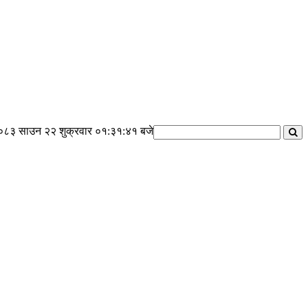
०८३ साउन २२ शुक्रवार
०१:३१:४२ बजे