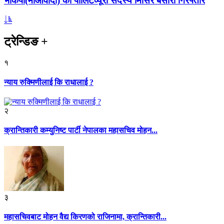
भाकपा(माओवादी) का पोलिटव्यूरो सदस्य मिसिर बेसारा गिरफ्तार
ट्रेन्डिङ
+
१
न्याय रुक्मिणीलाई कि राधालाई ?
२
क्रान्तिकारी कम्युनिष्ट पार्टी नेपालका महासचिव मोहन...
३
महासचिवबाट मोहन वैद्य किरणको राजिनामा, क्रान्तिकारी...