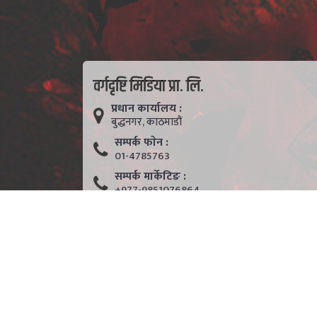
वर्गदृष्टि मिडिया प्रा. लि.
प्रधान कार्यालय :
बुद्धनगर, काठमाडाैं
सम्पर्क फाेन :
01-4785763
सम्पर्क मार्केटिङ :
+977-9851076864
ईमेल :
info@moolbato.com
ईमेल (समाचार सम्प्रेषणका लागि ) :
newsmulbato@gmail.com