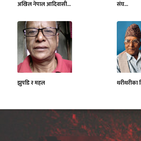
अखिल नेपाल आदिवासी...
संघ...
झुपडि र महल
थरीथरीका ज