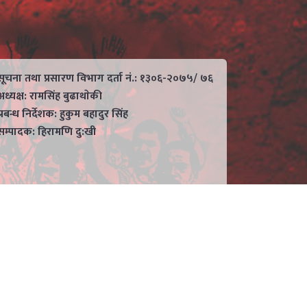
सूचना तथा प्रसारण विभाग दर्ता नं.: १३०६-२०७५/ ७६
अध्यक्ष: रामसिंह बुढाथाेकी
प्रबन्ध निर्देशक: हुकुम बहादुर सिंह
सम्पादक: हिरामणि दु:खी