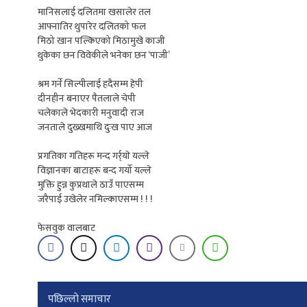
मानिसलाई दलितमा खसालेर तल
आफ्नातिर थुपारेर दलितको फल
मिठो खान पल्किएको मिठामुखे काजी
थुकेका छन विवेकीले भनेका छन ‘पाजी’
श्रम गर्ने सिल्पीलाई हदैसम्म हेपी
दीनहीन बनाएर पैतलाले चेपी
चलेकाले भेदकारी मनुवादी राज
जनताले दुख्खमाथि दुःख पाए आज
प्रगतिका गतिहरू मन्द गर्र्याे यल्ले
विज्ञानका बाटाहरू बन्द गर्यो यल्ले
मुक्ति हुन्न कुप्रथाले ठाउँ पाएसम्म
जरैपाई उखेलेर नमिल्काएसम्म ! ! !
फेसवुक वालबाट
Post
पछिल्लाे समाचार