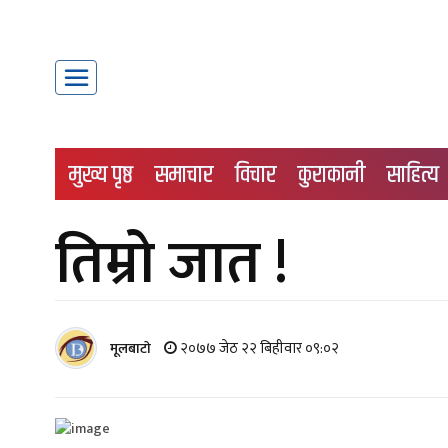
मुख्य पृष्ठ
समाचार
विचार
कुराकानी
साहित्य
तिम्रो जात !
२०७७ जेठ २२ बिहीवार ०९:०२
मूलबाटाे