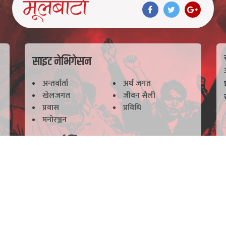
साइट नेभिगेसन
अन्तर्वार्ता
अर्थ जगत
खेलजगत
जीवन सैली
प्रवास
प्रविधि
मनोरञ्जन
महत्वपूर्ण लिङ्कहरू
भाैतिकवादी उपनिषद्काे
हाम्राे बारेमा
परिचर्चा गरिने
हाम्राे टिम
सम्पर्क