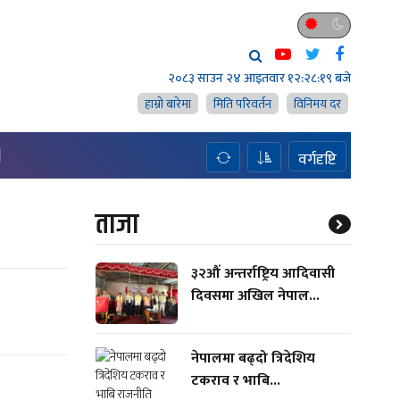
२०८३ साउन २४ आइतवार
१२:२८:२० बजे
हाम्राे बारेमा
मिति परिवर्तन
विनिमय दर
H
वर्गदृष्टि
ताजा
३२औं अन्तर्राष्ट्रिय आदिवासी
दिवसमा अखिल नेपाल...
नेपालमा बढ्दो त्रिदेशिय
टकराव र भाबि...