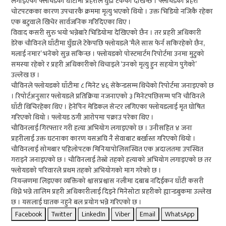
लगाइएका फ्लोयडको घाँटीमा प्रहरीले घुँडा टेकेको देखिन्छ । फ्लोयडको प्रहरी
चोटपटकका कारण उपचारकै क्रममा मृत्यु भएको थियो । उक्त भिडियो नजिकै रहेका
एक बटुवाले खिचेर सार्वजनिक गरिदिएका थिए ।
विवाद कसरी सुरु भयो भन्नेबारे भिडियोमा देखिएको छैन । तर प्रहरी अधिकारी
डेरेक चौविनले घाँटीमा घुँडाले टेकेपछि फ्लोयडले ‘मैले सास फेर्न सकिरहेको छैन,
मलाई नमार’ भनेको सुन्न सकिन्छ । फ्लोयडको पोस्टमार्टम रिपोर्टमा उनमा मुटुको
समस्या रहेको र प्रहरी अधिकारीको थिचाइले ‘उनको मृत्यु हुन सहयोग पुगेको’
उल्लेख छ ।
चौविनले फ्लोयडको घाँटीमा ८ मिनेट ४६ सेकेन्डसम्म थिचेको रिपोर्टमा जनाइएको छ
। रिपोर्टअनुसार फ्लोयडले प्रतिक्रिया नजनाएको ३ मिनेटपछिसम्म पनि चौविनले
घाँटी थिचिरहेका थिए । हेनेपिन मेडिकल सेन्टर लगिएका फ्लोयडलाई मृत घोषित
गरिएको थियो । फ्लोयड ठगी आरोपमा पक्राउ परेका थिए ।
चौविनलाई गिरफ्तार गरी हत्या अभियोग लगाइएको छ । उनीसहित ४ जना
प्रहरीलाई उक्त घटनाका कारण यसअघि नै सेवाबाट बर्खास्त गरिएको थियो ।
चौविनलाई सोमबार पहिलोपटक मिनियापोलिसस्थित एक अदालतमा उपस्थित
गराइने जनाइएको छ । चौविनलाई तेस्रो तहको हत्याको अभियोग लगाइएको छ तर
फ्लोयडको परिवारले प्रथम तहको अभियोगको माग गरेको छ ।
नियन्त्रणमा लिइएका व्यक्तिको श्वासप्रश्वास नलीमा दबाब नदिईकन घाँटी कसरी
थिच्ने भन्ने तालिम प्रहरी अधिकारीलाई दिइने मिनेसोटा प्रहरीको ह्यान्डबुकमा उल्लेख
छ । यसलाई घातक नहुने बल प्रयोग भन्ने गरिएको छ ।
Facebook
Twitter
LinkedIn
Viber
Email
WhatsApp