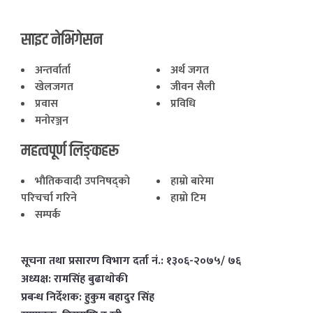
साइट नेभिगेसन
अन्तर्वार्ता
अर्थ जगत
खेलजगत
जीवन सैली
प्रवास
प्रविधि
मनोरञ्जन
महत्वपूर्ण लिङ्कहरू
भाैतिकवादी उपनिषद्काे
हाम्राे बारेमा
परिचर्चा गरिने
हाम्राे टिम
सम्पर्क
सूचना तथा प्रसारण विभाग दर्ता नं.: १३०६-२०७५/ ७६
अध्यक्ष: रामसिंह बुढाथाेकी
प्रबन्ध निर्देशक: हुकुम बहादुर सिंह