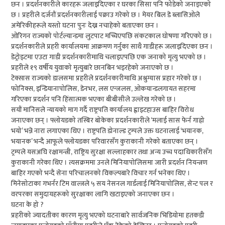
छन । प्रदर्शनकारीले कारहरू जलाइदिएका र घरका सिसा पनि फोडेको जनाइएको
छ । प्रहरीले दर्जनौं प्रदर्शनकारीलाई पक्राउ गरेको छ । मेयर बिल डे ब्लासिओले
अमेरिकीहरूले यस्तो घटना पुनः देख्न नचाहेको बताएका छन ।
ओरिगन राज्यको पोर्टल्यान्डमा लुटपाट मच्चिएपछि संकटकाल घोषणा गरिएको छ ।
प्रदर्शनकारीले प्रहरी कार्यालयमा आक्रमण गर्नुका साथै गाडीहरू जलाइदिएका छन ।
डेट्रोइटमा एउटा गाडी प्रदर्शनकारीमाथि चलाइएपछि एक जनाको मृत्यु भएको छ ।
प्रहरीले १९ वर्षीय युवाको मृत्युबारे छानबिन भइरहेको जनाएको छ ।
टेक्सास राज्यको डालसमा प्रहरीले प्रदर्शनकारीमाथि अश्रुग्यास प्रहार गरेको छ ।
फोनिक्स, इन्डियानापोलिस, डेनभर, लस एन्जलस, ओकयान्डलगायत सहरमा
गरिएका प्रदर्शन पनि हिंसात्मक भएका बीबीसीले उल्लेख गरेको छ ।
सयौं मानिसले न्यायको माग गर्दै राष्ट्रपति कार्यालय ह्वाइटहाउस बाहिर विरोध
जनाएका छन् । फ्लोयडको तस्बिर बोकेका प्रदर्शनकारीले ‘मलाई सास फेर्न गाह्रो
भयो’ भन्ने नारा लगाएका थिए । राष्ट्रपति डोनाल्ड ट्रम्पले उक्त घटनालाई ‘भयानक,
भयानक’ भन्दै आफूले फ्लोयडका परिवारसँग कुराकानी गरेको बताएका छन् ।
ट्रम्पले यसअघि रक्षामन्त्री, राष्ट्रिय सुरक्षा सल्लाहकार तथा अन्य उच्च पदाधिकारीसँग
कुराकानी गरेका थिए । त्यसक्रममा उनले मिनियापोलिसमा जारी प्रदर्शन नियन्त्रण
बाहिर गएको भन्दै सेना परिचालनको विकल्पबारे विचार गर्न भनेका थिए ।
मिनेसोटाका गभर्नर टिम वाल्जले ५ सय नेसनल गार्डलाई मिनियापोलिस, सेन्ट पल र
वरपरका समुदायहरूको सुरक्षाका लागि खटाइएको जनाएका छन ।
घटना के हो ?
प्रहरीको ज्यादतीका कारण मृत्यु भएको घटनाबारे सार्वजनिक भिडियोमा हतकडी