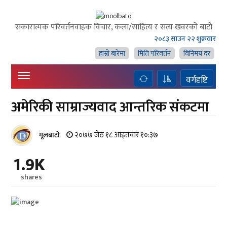
सकारात्मक परिवर्तनवाहक विचार, कला/साहित्य र सत्य खवरको बाटाे
२०८३ साउन २२ शुक्रवार
हाम्राे बारेमा
मिति परिवर्तन
विनिमय दर
वर्गदृष्टि
अमेरिकी साम्राज्यवाद आन्तरिक संकटमा
२०७७ जेठ १८ आइतवार १०:३७
मूलबाटाे
1.9K
shares