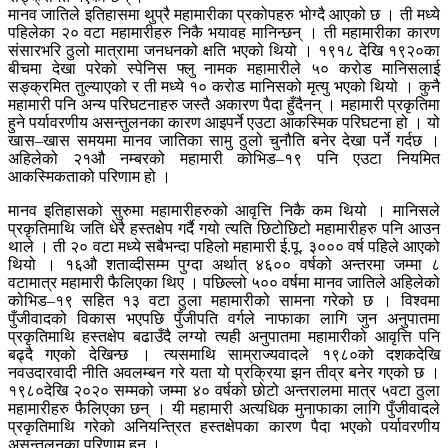
मानव जातिले इतिहासमा थुप्रै महामारीका प्रकोपहरु भोग्दै आएको छ । ती मध्ये
पहिलेका २० वटा महामारीहरु निकै भयावह मानिन्छन् । ती महामारीका कारण
संसारभरि ठुलो मात्रामा जनधनको क्षति भएको थियो । १९१८ देखि १९२०का
बीचमा देखा परेको स्पेनिस फ्लु नामक महामारीले ५० करोड मानिसलाई
सङ्क्रमित तुल्याएको र ती मध्ये १० करोड मानिसको मृत्यु भएको थियो । कुनै
महामारी पनि अन्य परिघटनाहरु जस्तै अकारण पैदा हुँदैनन् । महामारी प्रकृतिमा
हुने पर्यावरणीय असन्तुलनका कारण आइपर्ने एउटा आकस्मिक परिघटना हो । यो
खास–खास समयमा मानव जातिका सामु ठुलो चुनौति बनेर देखा पर्ने गर्दछ ।
अहिलेको २१औ नम्बरको महामारी कोभिड–१९ पनि एउटा नियमित
आकस्मिकताको परिणाम हो ।
मानव इतिहासको सुरुमा महामारीहरुको आवृत्ति निकै कम थियो । मानिसले
प्रकृतिमाथि जति धेरै हस्तक्षेप गर्दै गयो त्यति छिटोछिटो महामारीहरु पनि आउन
थाले । ती २० वटा मध्ये सबैभन्दा पहिलो महामारी ई.पू. ३००० वर्ष पहिले आएको
थियो । १६औ शताव्दीसम्म पुग्दा अर्थात् ४६०० वर्षको अन्तरमा जम्मा ८
वटामात्र महामारी फैलिएका थिए । पछिल्लो ५०० वर्षमा मानव जातिले अहिलेको
कोभिड–१९ सहित १३ वटा ठुला महामारीको सामना गरेको छ । विश्वमा
पुँजीवादको विकास भएपछि पुँजीपति वर्गले नाफाका लागि जुन अनुपातमा
प्रकृतिमाथि हस्तक्षेप बढाउँदै लग्यो त्यही अनुपातमा महामारीको आवृत्ति पनि
बढ्दै गएको देखिन्छ । त्यसमाथि साम्राज्यवादले १९८०को दशकदेखि
नवउदारवादी नीति अवलम्बन गरे यता यो प्रक्रिया झन तीव्र बनेर गएको छ ।
१९८०देखि २०२० सम्मको जम्मा ४० वर्षको छोटो अन्तरालमा मात्र ५वटा ठुला
महामारीहरु फैलिएका छन् । यी महामारी अत्यधिक मुनाफाका लागि पुँजीवादले
प्रकृतिमाथि गरेको अनियन्त्रित हस्तक्षेपका कारण पैदा भएको पर्यावरणीय
असन्तुलनका परिणाम हुन् ।