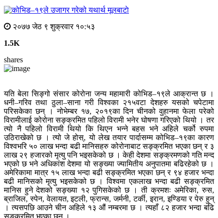
मूलबाटाे
२०७७ जेठ ९ शुक्रवार १०:५३
1.5K
shares
यति बेला सिङ्गो संसार कोरोना जन्य महामारी कोभिड–१९ले आक्रान्त छ ।
धनी–गरिव तथा ठुला–साना गरी विश्वका २१५वटा देशहरु यसको चपेटामा
परिसकेका छन् । नोभेम्बर १७, २०१९का दिन चीनको वुहानमा फेला परेको
विरामीलाई कोरोना सङ्क्रमित पहिलो विरामी भनेर घोषणा गरिएको थियो । तर
त्यो नै पहिलो विरामी थियो कि थिएन भन्ने बहस भने अहिले चर्को रुपमा
उठिराखेको छ । त्यो जे होस्, यो लेख तयार पार्दासम्म कोभिड–१९का कारण
विश्वभरि ५० लाख भन्दा बढी मानिसहरु कोरोनाबाट सङ्क्रमित भएका छन् र ३
लाख २९ हजारको मृत्यु पनि भइसकेको छ । केही देशमा सङ्क्रमणको गति मन्द
भएको छ भने अधिकांश देशमा यो सङ्ख्या ज्यामितीय अनुपातमा बढिरहेको छ ।
अमेरिकामा मात्र १५ लाख भन्दा बढी सङ्क्रमित भएका छन् र ९४ हजार भन्दा
बढी मानिसको मृत्यु भइसकेको छ । विश्वमा एकलाख भन्दा बढी सङ्क्रमित
मानिस हुने देशको सङ्ख्या १२ पुगिसकेको छ । ती क्रमशः अमेरिका, रुस,
ब्राजिल, स्पेन, वेलायत, इटली, फ्रान्स, जर्मनी, टर्की, इरान, इण्डिया र पेरु हुन्
। त्यसपछि आउने चीन अहिले १३ औं नम्बरमा छ । त्यहाँ ८२ हजार भन्दा बढि
सङ्क्रमित भएका छन् ।