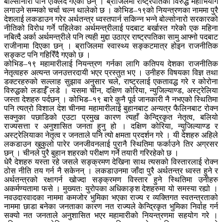
बोल्सोनारो पनि एक्लिंदै गएका छन् । ब्राजिलमा राष्ट्रपतिका विरुद्ध महाभियोग
लगाउने सम्मको चर्चा चल्न थालेको छ । कोभिड–१९को नियन्त्रणका नाममा पुरै
देशलाई लकडाउन गरेर अर्थतन्त्र ध्वस्तपार्न सकिन्न भन्ने बोल्सोनारो सरकारको
नीतिको विरोध गर्ने पहिलेका अर्थमन्त्रीलाई पदबाट बर्खास्त गरेको एक महिना
नबित्दै अर्का अर्थमन्त्रीले पनि त्यही मुद्दा उठाएर राष्ट्रपतिका सामु आफ्नो पदबाट
राजीनामा दिएका छन् । ब्राजिलमा स्वास्थ्य सङ्कटमात्र होइन राजनीतिक
सङ्कट पनि गहिरिँदै गएको छ ।
कोभिड–१९ महामारीलाई नियन्त्रण गर्नका लागि कतिपय देशका राजनीतिक
नेतृत्वहरु अत्यन्त जनउत्तरदायी भएर प्रस्तुत भए । उनीहरु विषयका विज्ञ तथा
डक्टरहरुको सल्लाह सुझाव अनुसार चले, राष्ट्रलाई एकतावद्ध गरे र कोरोना
विरुद्धको लडाईँ लडे । यसमा चीन, दक्षिण कोरिया, न्युजिल्याण्ड, अस्ट्रेलिया
जस्ता देशहरु पर्दछन् । कोभिड–१९ बारे कुनै पूर्व जानकारी नै नभएको स्थितिमा
पनि त्यत्रो विशाल देश चीनमा महामारीलाई बुहानबाट अन्यत्र फैलिनबाट रोक्न
सक्नुका पछाडिको एउटा प्रमुख कारण त्यहाँ केन्द्रिकृत नेतृत्व, बलियो
राज्यसत्ता र अनुशासित जनता हुनु हो । दक्षिण कोरिया, न्युजिल्याण्ड र
अस्ट्रेलियाका नेतृत्व र जनताले पनि त्यो क्षमता प्रदर्शन गरे । यी देशहरु अहिले
लकडाउन खुकुलो पारेर जनजीवनलाई पुरानै स्थितिमा फर्काउने तिर अग्रसर
छन् । चीनले पुरै बुहान शहरको परीक्षण गर्ने तयारी गरिरहेको छ ।
धेरै देशहरु यस्ता रहे जसले सङ्क्रमण देखिना साथ त्यसको विस्तारलाई रोक्न
ठोस नीति तय गर्न नै सकेनन् । लकडाउनमा जाँदा पुरै अर्थतन्त्र ध्वस्त हुने र
अर्थतन्त्रको रक्षागर्न खोज्दा सङ्क्रमण विस्तार हुने स्थितिमा उनीहरु
अकर्मण्यतामा फसे । मुख्यतः युरोपका अधिकाङ्श देशहरुमा यो समस्या रह्यो ।
नवउदारवादका नाममा कमजोर भुमिका भएका राज्य र व्यक्तिगत स्वतन्त्रताको
नाममा छाडा बनेका जनताका कारण नत राज्यले केन्द्रिकृत भुमिका निर्वाह गर्न
सक्यो नत जनताले अनुशासित भएर महामारीको नियन्त्रणमा सहयोग गरे ।