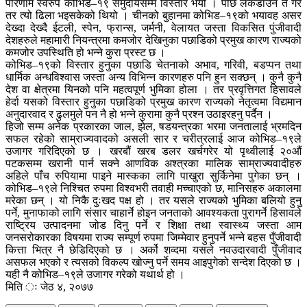
परिणाम स्वरुप कोभिड–१९ समुदायसम्म विस्तार भयो । पछि लकडाउन त गरे
तर त्यो ढिला भइसकेको थियो । चीनको बुहानमा कोभिड–१९को भयावह असर
देख्दा देख्दै ईटली, स्पेन, फ्रान्स, जर्मनी, वेलायत जस्ता विकसित पुंजीवादी
देशहरुले महामारी नियन्त्रमा कमजोर देखिनुका पछाडिको प्रमुख कारण राज्यको
कमजोर उपस्थिति हो भन्ने कुरा प्रस्ट छ ।
कोभिड–१९को विस्तार हुनुका पछाडि चेतनाको अभाव, गरिवी, बडप्पन तथा
धार्मिक अन्धविश्वास जस्ता अन्य विभिन्न कारणहरु पनि हुन सक्छन् । कुनै कुनै
देश वा क्षेत्रमा यिनको पनि महत्वपूर्ण भुमिका होला । तर प्रवृत्तिगत हिसावले
हेर्दा यसको विस्तार हुनुका पछाडिको प्रमुख कारण राज्यको नेतृत्वमा विद्यमान
अनुदारवाद र ढुलमुले पन नै हो भन्ने कुरामा कुनै प्रश्न उठाइरहनु पर्दैन ।
हिजो सम्म अनेक प्रकारका जाल, झेल, षडयन्त्रका भरमा जनतालाई भ्रमदिन
सफल रहेको साम्राज्यवादको असली सार र चरीत्रलाई आज कोभिड–१९ले
उजागर गरिदिएको छ । खरबौं खरब डलर खर्चगरेर यो पृथ्वीलाई २०औं
पटकसम्म खरानी पार्न सक्ने आणविक अश्त्रका मालिक साम्राज्यवादीहरु
अहिले पाँच रुपियामा पाइने मास्कका लागि पाखुरा सुर्किनेमा पुगेका छन् ।
कोभिड–१९ले निश्चित रुपमा विश्वभरी तवाही मच्चाएको छ, मानिसहरु अकालमा
मरेका छन् । यो निकै दुःखद पक्ष हो । तर यसले राज्यको भुमिका बलियो हुनु
पर्ने, मुनाफाको लागि संसार चाहार्ने होइन जनताको आवश्यकता पुरागर्ने हिसावले
राष्ट्रिय उत्पादनमा जोड दिनु पर्ने र शिक्षा तथा स्वास्थ्य जस्ता आम
जनसरोकारका विषयमा राज्य सम्पूर्ण रुपमा जिम्मेवार हुनुपर्ने भन्ने बहस पुँजीवादी
कित्ता भित्र नै छेडिदिएको छ । अर्को शव्दमा यसले नवउदारवादी पुँजीवाद
असफल भएको र त्यसको विकल्प खोज्नु पर्ने समय आइपुगेको सन्देश दिएको छ ।
यही नै कोभिड–१९ले उजागर गरेको यथार्थ हो ।
मिति ः जेठ ४, २०७७