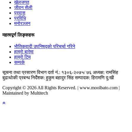
खेलजगत
जीवन सैली
प्रवास
प्रविधि
मनोरञ्जन
महत्वपूर्ण लिङ्कहरू
भाैतिकवादी उपनिषद्काे परिचर्चा गरिने
हाम्राे बारेमा
हाम्राे टिम
सम्पर्क
सूचना तथा प्रसारण विभाग दर्ता नं.: १३०६-२०७५/ ७६
अध्यक्ष: रामसिंह
बुढाथाेकी
प्रबन्ध निर्देशक: हुकुम बहादुर सिंह
सम्पादक: हिरामणि दु:खी
Copyright © 2026 All Rights Reserved. | www.moolbato.com |
Maintained by Multitech