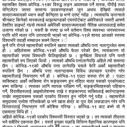
महाशक्ति देशमा कोभिड–१९का विरुद्ध लड्न आवश्यक पर्ने मास्क, पीपीई तथा
भेन्टिलेटर जस्ता सामान्य उपकरणहरुको जुन अभाव देखियो त्यसले
साम्राज्यवादको ध्यान कहाँ केन्द्रित छ भन्ने प्रष्ट गर्दछ । त्यसमाथि फ्रान्सले
चीनबाट किनेको मास्कलाई थाइल्याण्डको एयरपोर्टबाट अमेरिकाले जसरी आफ्नो
देशतिर डाइभर्ट ग¥यो त्यसले अमेरिकी साम्राज्यवादको नैतिक धरातललाई समेत
उजागर गरेको छ । यसरी के स्पष्ट छ भने वर्तमान विश्व व्यवस्था जनस्वास्थ्य
प्रति थोरै मात्र पनि उत्तरदायी भएको भए कोभिड–१९ले शायद आजको स्तरमा
विश्वभरि तवाही मच्चाउन सक्ने थिएन ।ं
कुनै पनि रोगले महामारीको रुपलिने खतरा त्यसको औषधि पत्ता नलागुञ्जेल सम्म
हो । अहिलेसम्म कोभिड–१९को औषधि फेला परेको छैन, त्यसकारण यो
महामारीको रुपमा विश्वभरि फैलिइरहेको छ । कुनैबेला विफरले पनि यस्तै
महामारीको रुप लिएको थियो । त्यसको औषधि पत्तालागेपछि अहिले त्यो समस्या
छैन । कोभिड–१९को औषधि पत्ता लागेपछि यसले फेरि अर्को महामारीको
रुपलिने छैन । औषधि पत्ता नलाग्दासम्म विविध उपायहरु प्रयोग गरेर
महामारीलाई नियन्त्रण गर्ने हो । कोभिड–१९ एउटा सरुवा रोग हो । एउटा
व्यक्तिबाट अर्को व्यक्तिमा रोग सङ्क्रमण हुन नदिएर मात्र यसको प्रकोपबाट
बच्न सकिन्छ । त्यसका लागि व्यापक परीक्षण गर्ने, सङ्क्रमितहरुको पहिचान
गर्ने, विरामीहरुलाई आइसोलेशनमा राख्ने र शङ्कास्पद व्यक्तिलाई क्वरेन्टाइनमा
राखेर समुदायसम्म यसको प्रकोप विस्तार हुन नदिने गर्नु पर्दछ । महामारीले
समुदायमा प्रवेश गरिसकेको छ भने खास क्षेत्र वा पुरा देश लकडाउन गरेर पनि
विस्तारलाई नियन्त्रण गर्ने कोशिस गरिन्छ । कोभिड–१९ बाट बच्ने यो नै
एकमात्र विधि हो ।
अहिले कोभिड–१९को प्रकोप विश्वभरी विस्तार भएको छ । तर त्यसको तीव्रता
भने सबैतिर एकनास छैन । यस्तो हुनुका पछाडि विभिन्न वैज्ञानिक कारणहरु पनि