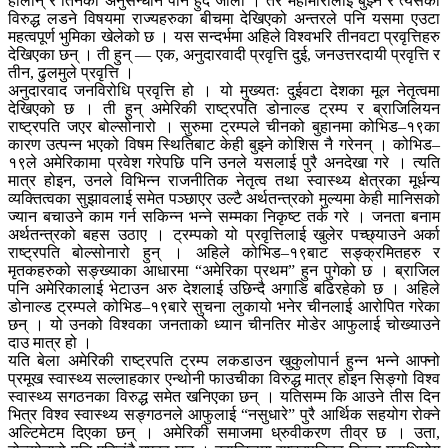
होलान् र तिनको अनुसन्धान पनि हुँदै जाला । तर महामारीलाई बुझ्ने र त्यसका
विरुद्ध लडने विषयमा राज्यहरुका बीचमा देखिएको अन्तरले पनि यसमा एउटा
महत्वपूर्ण भुमिका खेलेको छ । यस सन्दर्भमा अहिले विश्वभरि तीनवटा प्रवृत्तिहरु
देखिएका छन् । ती हुन् — एक, अनुदारवादी प्रवृत्ति दुई, जनउत्तरदायी प्रवृत्ति र
तीन, ढुलमुले प्रवृत्ति ।
अनुदारवाद जनविरोधि प्रवृत्ति हो । यो मुख्यतः दुईवटा देशका मूल नेतृत्वमा
देखिएको छ । ती हुन् अमेरिकी राष्ट्रपति डोनाल्ड ट्रम्प र ब्राजिलियन
राष्ट्रपति जएर बोल्सोनारो । सुरुमा ट्रम्पले चीनको बुहानमा कोभिड–१९का
कारण उत्पन्न भएको विषम स्थितिबाट केही बुझ्ने कोशिस नै गरेनन् । कोभिड–
१९ले अमेरिकामा प्रवेश गरेपछि पनि उनले यसलाई पुरै अनदेखा गरे । त्यति
मात्र होइन, उनले विभिन्न राजनीतिक नेतृत्व तथा स्वास्थ्य क्षेत्रका मूर्धन्य
व्यक्तित्वका सुझावलाई समेत पञ्छाएर उल्टै अर्थतन्त्रको मुल्यमा केही मानिसको
ज्यान बचाउने काम गर्न सकिन्न भन्ने सम्मका निकृष्ट तर्क गरे । जनता बनाम
अर्थतन्त्रको बहस उठाए । ट्रम्पको यो प्रवृत्तिलाई खुलेर पच्छ्याउने अर्का
राष्ट्रपति बोल्सोनारो हुन् । अहिले कोभिड–१९बाट सङ्क्रमितहरु र
मृतकहरुको सङ्ख्याका आधारमा “अमेरिका प्रथम” हुन पुगेको छ । ब्राजिल
पनि अमेरिकालाई भेटाउन अरु देशलाई उछिन्दै अगाडि बढिरहेको छ । अहिले
डोनाल्ड ट्रम्पले कोभिड–१९बारे सुचना लुकायो भनेर चीनलाई आरोपित गरेका
छन् । यो उनको विश्वका जनताको ध्यान चीनतिर मोडेर आफुलाई चोख्याउने
दाउ मात्र हो ।
यति बेला अमेरिकी राष्ट्रपति ट्रम्प लकडाउन खुकुलोपार्न हुन्न भन्ने आफ्नो
प्रमूख स्वास्थ्य सल्लाहकार एन्थोनी फाउचीका विरुद्ध मात्र होइन सिङ्गो विश्व
स्वास्थ्य सगठनका विरुद्ध समेत खनिएका छन् । यतिसम्म कि आउने तीस दिन
भित्र विश्व स्वास्थ्य सङ्गठनले आफुलाई “नसुधारे” पुरै आर्थिक सहयोग रोक्ने
अल्टिमेटम दिएका छन् । अमेरिकी समाजमा ध्रुवीकरण तीव्र छ । उता,