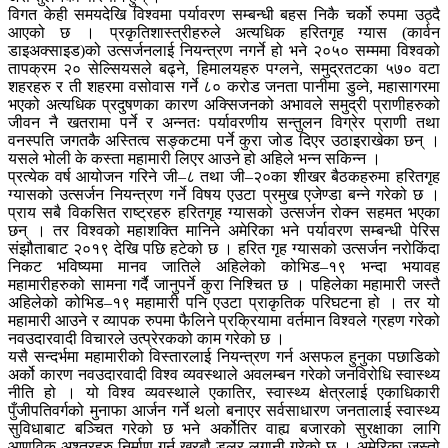
विगत केही समयदेखि विश्वमा पर्यावरण सम्बन्धी बहस निकै चर्को रुपमा उठ्दै
आएको छ । प्रकृतिशास्त्रीहरुले अत्यधिक हरितगृह ग्यास (कार्वन
डाइअक्साइड)को उत्सर्जनलाई नियन्त्रण नगर्ने हो भने २०५० सम्ममा विश्वको
तापक्रम २० सेल्सियसले बढ्ने, हिमालयहरु पग्लने, समुद्रतटका ५७० वटा
शहरहरु र ती शहरमा वसोवास गर्ने ८० करोड जनता पानीमा डुव्ने, महासागरमा
भएको अत्यधिक प्रदुषणका कारण अक्सिजनको अभावले समुद्री प्राणीहरुको
जीवन नै खतरामा पर्ने र अन्नतः पर्यावरणीय सन्तुलन विग्रेर प्राणी तथा
वनस्पति जगतकै अस्तित्व सङ्कटमा पर्ने कुरा जोड दिएर उठाइराखेका छन् ।
यसले भोली के कस्ता महामारी लिएर आउने हो अहिले भन्न सकिन्न ।
प्रत्येक वर्ष आयोजन गरिने जी–८ तथा जी–२०का शीखर बैठकहरुमा हरितगृह
ग्यासको उत्सर्जन नियन्त्रण गर्ने विषय एउटा प्रमुख एजेण्डा बन्ने गरेको छ ।
प्राय सबै विकसित राष्ट्रहरु हरितगृह ग्यासको उत्सर्जन रोक्न सहमत भएका
छन् । तर विश्वको महाशक्ति मानिने अमेरिका भने पर्यावरण सम्बन्धी पेरिस
संझौताबाट २०१९ देखि पछि हटेको छ । हरित गृह ग्यासको उत्सर्जन नरोकिंदा
निकट भविष्यमा मानव जातिले अहिलेको कोभिड–१९ भन्दा भयावह
महामारीहरुको सामना गर्दै जानुपर्ने कुरा निश्चित छ । पहिलेका महामारी जस्तै
अहिलेको कोभिड–१९ महामारी पनि एउटा प्राकृतिक परिघटना हो । तर यो
महामारी आउने र व्यापक रुपमा फैलिने प्रक्रियामा वर्तमान विश्वले ग्रहण गरेको
नवउदारवादी विचारले उत्प्रेरकको काम गरेको छ ।
यसै सन्दर्भमा महामारीको विस्तारलाई नियन्त्रण गर्न असफल हुनुका पछाडिको
अर्को कारण नवउदारवादी विश्व व्यवस्थाले अवलम्बन गरेको जनविरोधि स्वास्थ्य
नीति हो । यो विश्व व्यवस्थाले एकातिर, स्वास्थ्य क्षेत्रलाई एकाधिकारी
पुँजीपतिवर्गको मुनाफा आर्जन गर्ने थलो बनाएर सर्वसाधारण जनतालाई स्वास्थ्य
सुविधाबाट बञ्चित गरेको छ भने अर्कोतिर वाह्य बजारको सुरक्षाका लागि
आणविक अश्त्रहरु निर्माण गर्न खरबौ डलर लगानी गरेको छ । अमेरिका जस्तो