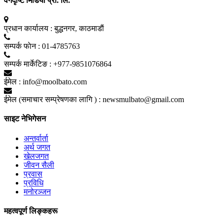
वर्गदृष्टि मिडिया प्रा. लि.
प्रधान कार्यालय :
बुद्धनगर, काठमाडाैं
सम्पर्क फाेन :
01-4785763
सम्पर्क मार्केटिङ :
+977-9851076864
ईमेल :
info@moolbato.com
ईमेल (समाचार सम्प्रेषणका लागि ) :
newsmulbato@gmail.com
साइट नेभिगेसन
अन्तर्वार्ता
अर्थ जगत
खेलजगत
जीवन सैली
प्रवास
प्रविधि
मनोरञ्जन
महत्वपूर्ण लिङ्कहरू