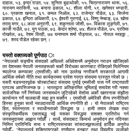
दाहाल, ५३. इन्द्र राउत, ५४. सुनिता बुढाथोकी, ५५. चित्रनारायण थारू, ५६.
नारायण मरासिनी, ५७. बन्दना ढकाल, ५८. शीला योगी, ५९. खगेश्वर भण्डारी,
६०. प्रकाश खनाल, ६१. कमल निओल, ६२. राजेन्द्र पौडेल, ६३. सिर्जना
ढकाल, ६४. इन्दिरा अधिकारी, ६५. ईश्वरी गुरागाई, ६६. विष्णु नेम्बाङ्, ६७. खोमा
तरामु मगर, ६८.कला अनुरागी, ६९. शकुन्तला जोशी, ७०. विकास लुङ्गेली, ७१.
काजी गाउँले, ७२. युग पाठक, ७३. केदार श्रेष्ठ, ७४. शैलज पौडेल, ७५. प्रतिमा
पोखरेल, ७६. रेशम विरही, ७७ घनश्याम शर्मा पाैड्याल, ७८. गाेपाल मरहठ्ठा ,
७९. शरद पाैडेल रहेका छन् ।
यस्तो वक्तव्यको पूर्णपाठ ः
“नेपालको सङ्घीय संसदको अघिल्लो अधिवेशनमै अनुमोदन गराउन खोजिएको
तर देशभक्त नेपाली जनताहरूको चर्को विरोधका कारणबाट रोकिएको मिलेनियम
च्यालेन्ज कम्प्याक्ट (एमसीसी) को नाम उल्लेख नगरीकनै सरकारले आगामी
आर्थिक वर्षको नीति तथा कार्यक्रममा प्रवेश गराएर संसदमा प्रस्तुत गरेको छ ।
यसरी षडयन्त्रपूर्वक चोरबाटोबाट संसदमा पुर्याई एमसीसी पास गर्ने राष्ट्रघाती
प्रपञ्च आपत्तिजनक छ । भारतद्वारा अतिक्रमित भूमिलाई समावेश गरी नक्सा
सार्वजनिक गर्ने निर्णयमा जनसमर्थन जुटिरहेको मेसोमा अर्को खतरनाक संझौता
कार्यान्वन गर्ने चालबाजी सह्य हुन सक्तैन । एमसीसी अमेरिकी सैन्य रणनीतिको
हिस्सा हुनुका साथै नवउदारवादी आर्थिक रणनीति हो । यो नेपालको राष्ट्रिय
हित, स्वतन्त्रता र स्वाधीनताको विरुद्धमा छ । हामी तमाम लेखक तथा
संस्कृतिकर्मीहरू एकताबद्ध भई यसका विरुद्धमा सशक्त प्रतिरोध गर्न
जनसमुदायमा आह्वान गर्दछौँ । साथै, संसदबाट किमार्थ अनुमोदन हुन नदिनका
निमित्त प्रतिनिधि सभा र राष्ट्रियसभाका सांसदज्यूहरूलाई हार्दिक अनुरोध
गर्दछौँ– ‘नेपाललाई शक्तिराष्ट्रको रणमैदान हुनबाट तथा विद्युतीय ऊर्जाको