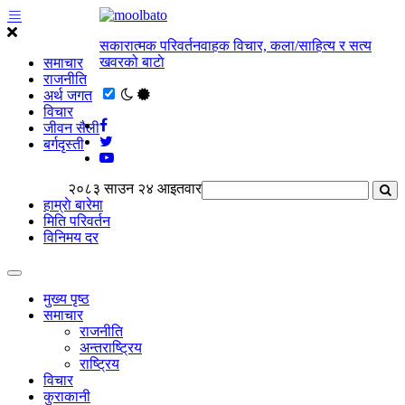
सकारात्मक परिवर्तनवाहक विचार, कला/साहित्य र सत्य
खवरको बाटाे
समाचार
राजनीति
अर्थ जगत
विचार
जीवन सैली
बर्गदृस्ती
२०८३ साउन २४ आइतवार
हाम्राे बारेमा
मिति परिवर्तन
विनिमय दर
मुख्य पृष्ठ
समाचार
राजनीति
अन्तराष्ट्रिय
राष्ट्रिय
विचार
कुराकानी