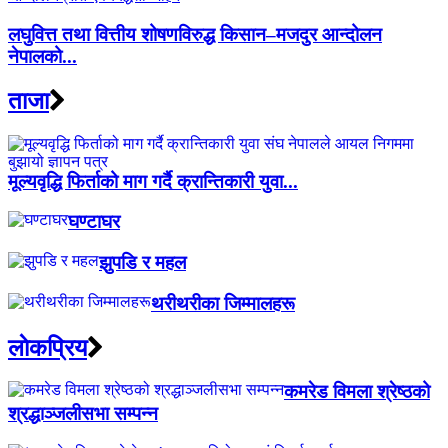
लघुवित्त तथा वित्तीय शोषणविरुद्ध किसान–मजदुर आन्दोलन
नेपालको...
ताजा
मूल्यवृद्धि फिर्ताको माग गर्दै क्रान्तिकारी युवा...
घण्टाघर
झुपडि र महल
थरीथरीका जिम्मालहरू
लाेकप्रिय
कमरेड विमला श्रेष्ठको
श्रद्धाञ्जलीसभा सम्पन्न