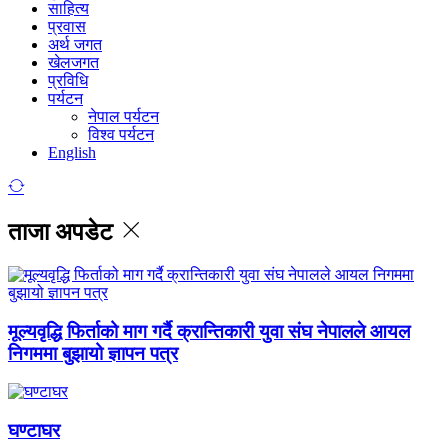
साहित्य
प्रवास
अर्थ जगत
खेलजगत
प्रविधि
पर्यटन
नेपाल पर्यटन
विश्व पर्यटन
English
ताजा अपडेट
मूल्यवृद्धि फिर्ताको माग गर्दै क्रान्तिकारी युवा संघ नेपालले आयल
निगममा बुझायो ज्ञापन पत्र
घण्टाघर