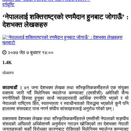
वर्गदृष्टि
‘नेपाललाई शक्तिराष्ट्रको रणमैदान हुनबाट जोगाऊँ’ :
देशभक्त लेखकहरु
मूलबाटाे
२०७७ जेठ ७ बुधवार १४:००
1.4K
shares
काठमाडौं ।
७९ जना देशभक्त लेखक तथा साँस्कृतिककर्मीहरुले एक संयुक्त
वक्तव्य जारी गर्दै मिलेनियम च्यालेन्ज कम्प्याक्ट (एमसीसी) अमेरिकी सैन्य
रणनीतिको हिस्सा हुनुका साथै नवउदारवादी आर्थिक रणनीति भएको र यो
नेपालको राष्ट्रिय हित, स्वतन्त्रता र स्वाधीनताको विरुद्धमा भएकोले कुनै पनि
हालतमा संसदबाट पास नगर्न संघीय सांसदहरुलाई अनुरोध गरेको छन्।
वक्तव्यमा देशभक्त लेखक तथा साँस्कृतिककर्मीहरुले एमसीसी नेपालको सङ्घीय
संसदको अघिल्लो अधिवेशनमै अनुमोदन गराउन खोजिएको तर देशभक्त नेपाली
जनताहरूको चर्को विरोधका कारणबाट रोकिएको मिलेनियम च्यालेन्ज कम्प्याक्ट