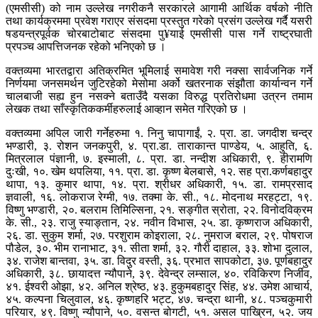
(एमसीसी) को नाम उल्लेख नगरीकनै सरकारले आगामी आर्थिक वर्षको नीति
तथा कार्यक्रममा प्रवेश गराएर संसदमा प्रस्तुत गरेको प्रसंग उल्लेख गर्दै यसरी
षडयन्त्रपूर्वक चोरबाटोबाट संसदमा पु¥याई एमसीसी पास गर्ने राष्ट्रघाती
प्रपञ्च आपत्तिजनक रहेको भनिएको छ ।
वक्तव्यमा भारतद्वारा अतिक्रमित भूमिलाई समावेश गरी नक्सा सार्वजनिक गर्ने
निर्णयमा जनसमर्थन जुटिरहेको मेसोमा अर्को खतरनाक संझौता कार्यान्वन गर्ने
चालबाजी सह्य हुन नसक्ने बताउँदै यसका विरुद्ध प्रतिरोधमा उत्रन तमाम
लेखक तथा साँस्कृतिककर्मीहरुलाई आव्हान समेत गरिएको छ ।
वक्तव्यमा अपिल जारी गर्नेहरुमा १. निनु चापागाईं, २. प्रा. डा. जगदीश चन्द्र
भण्डारी, ३. रोशन जनकपुरी, ४. प्रा.डा. ताराकान्त पाण्डेय, ५. आहुति, ६.
मित्रलाल पंज्ञानी, ७. इस्माली, ८. प्रा. डा. नन्दीश अधिकारी, ९. हीरामणि
दुःखी, १०. खेम थपलिया, ११. प्रा. डा. कृष्ण बेलबासे, १२. सह प्रा.कर्णबहादुर
थापा, १३. कुमार थापा, १४. प्रा. श्रीधर अधिकारी, १५. डा. रामप्रसाद
ज्ञवाली, १६. लोकराज रेग्मी, १७. तक्मा के. सी., १८. मोदनाथ मरहट्टा, १९.
विष्णु भण्डारी, २०. बलराम तिमिल्सिना, २१. सङ्गीत स्रोता, २२. विनोदविक्रम
के. सी., २३. राजु स्याङ्तान, २४. नवीन विभास, २५. डा. कृष्णराज अधिकारी,
२६. डा. सुकुम शर्मा, २७. परशुराम कोइराला, २८. नुमराज बराल, २९. पोषराज
पौडेल, ३०. भीम रानाभाट, ३१. सीता शर्मा, ३२. गौरी दाहाल, ३३. शोभा दुलाल,
३४. राजेश बान्तवा, ३५. डा. विदुर वस्ती, ३६. प्रभात सापकोटा, ३७. पूर्णबहादुर
अधिकारी, ३८. छायादत्त न्यौपाने, ३९. देवेन्द्र लम्साल, ४०. रविकिरण निर्जीव,
४१. ईश्वरी ओझा, ४२. अनिल श्रेष्ठ, ४३. हुकुमबहादुर सिंह, ४४. उमेश आचार्य,
४५. कल्पना चिलुवाल, ४६. कृष्णहरि भट्ट, ४७. चन्द्रा थानी, ४८. पञ्चकुमारी
परियार, ४९. विष्णु न्यौपाने, ५०. वसन्त बोगटी, ५१. असल पाख्रिन, ५२. जय