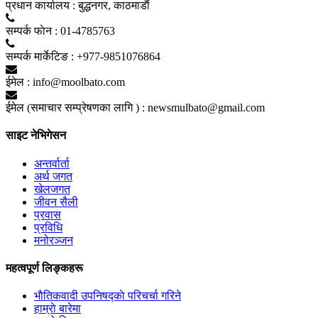
प्रधान कार्यालय :
बुद्धनगर, काठमाडाैं
सम्पर्क फाेन :
01-4785763
सम्पर्क मार्केटिङ :
+977-9851076864
ईमेल :
info@moolbato.com
ईमेल (समाचार सम्प्रेषणका लागि ) :
newsmulbato@gmail.com
साइट नेभिगेसन
अन्तर्वार्ता
अर्थ जगत
खेलजगत
जीवन सैली
प्रवास
प्रविधि
मनोरञ्जन
महत्वपूर्ण लिङ्कहरू
भाैतिकवादी उपनिषद्काे परिचर्चा गरिने
हाम्राे बारेमा