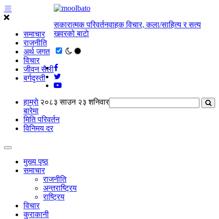
सकारात्मक परिवर्तनवाहक विचार, कला/साहित्य र सत्य
खवरको बाटाे
समाचार
राजनीति
अर्थ जगत
विचार
जीवन सैली
बर्गदृस्ती
हाम्राे
२०८३ साउन २३ शनिवार
बारेमा
मिति परिवर्तन
विनिमय दर
मुख्य पृष्ठ
समाचार
राजनीति
अन्तराष्ट्रिय
राष्ट्रिय
विचार
कुराकानी