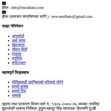
ईमेल :
info@moolbato.com
ईमेल (समाचार सम्प्रेषणका लागि ) :
newsmulbato@gmail.com
साइट नेभिगेसन
अन्तर्वार्ता
अर्थ जगत
खेलजगत
जीवन सैली
प्रवास
प्रविधि
मनोरञ्जन
महत्वपूर्ण लिङ्कहरू
भाैतिकवादी उपनिषद्काे परिचर्चा गरिने
हाम्राे बारेमा
हाम्राे टिम
सम्पर्क
सूचना तथा प्रसारण विभाग दर्ता नं.: १३०६-२०७५/ ७६
अध्यक्ष: रामसिंह
बुढाथाेकी
प्रबन्ध निर्देशक: हुकुम बहादुर सिंह
सम्पादक: हिरामणि दु:खी