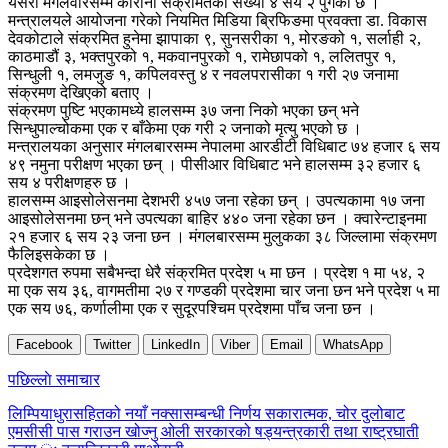
यसरी मंगलवारसम्म कोरोना संक्रमितको संख्या ४ सय २ पुगेको छ ।
मन्त्रालयले आयोजना गरेको नियमित मिडिया ब्रिफिङमा प्रवक्ता डा. विकास
देवकोटाले संक्रमित हुनेमा झापाका ९, सुनसरीका १, मोरङको १, सर्लाही २,
काठमाडौं ३, भक्तपुरको १, मकवानपुरको १, रामेछापको १, ललितपुर १,
सिन्धुली १, लमजुङ १, कपिलवस्तु ४ र नवलपरासीका १ गरी २७ जनामा
संक्रमण देखिएको बताए ।
संक्रमण पुष्टि भएकामध्ये हालसम्म ३७ जना निको भएका छन् भने
सिन्धुपाल्चोकमा एक र बाँकेमा एक गरी २ जनाको मृत्यु भएको छ ।
मन्त्रालयका अनुसार मंगलबारसम्म नेपालमा आरडीटी विधिबाट ७४ हजार ६ सय
४९ नमुना परीक्षण भएका छन् । पीसीआर विधिबाट भने हालसम्म ३२ हजार ६
सय ४ परीक्षणहरु छ ।
हालसम्म आइसोलेसनमा देशभरी ४५७ जना रहेका छन् । उपत्यकामा १७ जना
आइसोलेसनमा छन् भने उपत्यका बाहिर ४४० जना रहेका छन । क्वारेन्टाइनमा
२१ हजार ६ सय २३ जना छन । मंगलबारसम्म मुलुकका ३८ जिल्लामा संक्रमण
फैलिइसकेका छ ।
प्रदेशगत रुपमा सबैभन्दा धेरै संक्रमित प्रदेश ५ मा छन । प्रदेश १ मा ५४, २
मा एक सय ३६, वागमतीमा २७ र गण्डकी प्रदेशमा चार जना छन भने प्रदेश ५ मा
एक सय ७६, कर्णालीमा एक र सुदूरपश्चिम प्रदेशमा पाँच जना छन ।
Facebook
Twitter
LinkedIn
Viber
Email
WhatsApp
Post
पछिल्लाे समाचार
navigation
लिम्पियाधुरासहितको नयाँ नक्सासम्बन्धी निर्णय सकारात्मक, चोर दुलोबाट
एमसीसी पास गराउन खोज्नु ओली सरकारको षड्यन्त्रकारी तथा राष्ट्रघाती