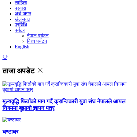
साहित्य
प्रवास
अर्थ जगत
खेलजगत
प्रविधि
पर्यटन
नेपाल पर्यटन
विश्व पर्यटन
English
ताजा अपडेट
मूल्यवृद्धि फिर्ताको माग गर्दै क्रान्तिकारी युवा संघ नेपालले आयल
निगममा बुझायो ज्ञापन पत्र
घण्टाघर