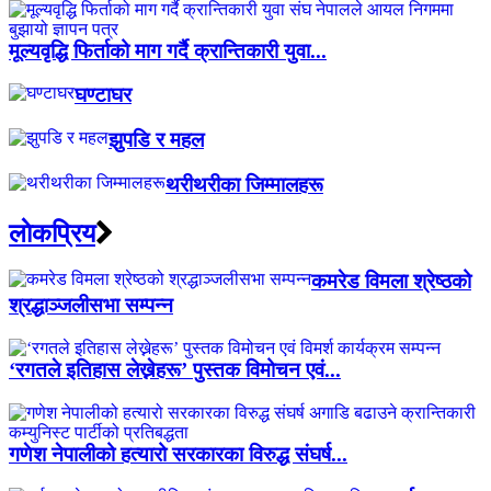
मूल्यवृद्धि फिर्ताको माग गर्दै क्रान्तिकारी युवा...
घण्टाघर
झुपडि र महल
थरीथरीका जिम्मालहरू
लाेकप्रिय
कमरेड विमला श्रेष्ठको
श्रद्धाञ्जलीसभा सम्पन्न
‘रगतले इतिहास लेख्नेहरू’ पुस्तक विमोचन एवं...
गणेश नेपालीको हत्यारो सरकारका विरुद्ध संघर्ष...