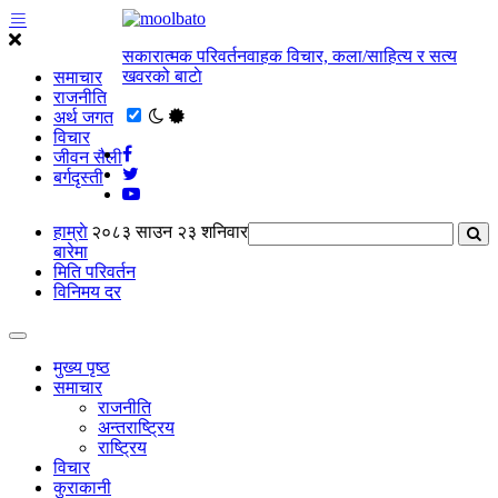
सकारात्मक परिवर्तनवाहक विचार, कला/साहित्य र सत्य
खवरको बाटाे
समाचार
राजनीति
अर्थ जगत
विचार
जीवन सैली
बर्गदृस्ती
हाम्राे
२०८३ साउन २३ शनिवार
बारेमा
मिति परिवर्तन
विनिमय दर
मुख्य पृष्ठ
समाचार
राजनीति
अन्तराष्ट्रिय
राष्ट्रिय
विचार
कुराकानी