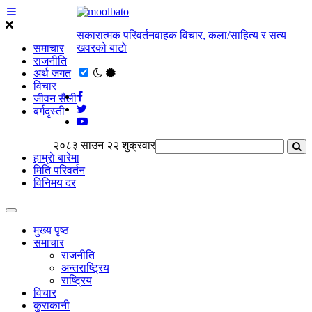
सकारात्मक परिवर्तनवाहक विचार, कला/साहित्य र सत्य
खवरको बाटाे
समाचार
राजनीति
अर्थ जगत
विचार
जीवन सैली
बर्गदृस्ती
२०८३ साउन २२ शुक्रवार
हाम्राे बारेमा
मिति परिवर्तन
विनिमय दर
मुख्य पृष्ठ
समाचार
राजनीति
अन्तराष्ट्रिय
राष्ट्रिय
विचार
कुराकानी