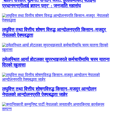
‘बालेन सरकार भूमिगत संगठन जस्तै, हुलाकमार्फत् पठाइयो
प्रधानमन्त्रीलाई ज्ञापन पत्र’ : जनजाति महासंघ
लघुवित्त तथा वित्तीय शोषण विरुद्ध आन्दोलनप्रति किसान–मजदुर
नेपालको ऐक्यवद्धता
ठमेलस्थित आर्या होटलका सुपरभाइजरले कर्मचारीमाथि चरम यातना
दिएको खुलासा
लघुवित्त तथा वित्तीय शोषणविरुद्ध किसान–मजदुर आन्दोलन
नेपालको आन्दोलनप्रति ऐक्यबद्धता जाहेर