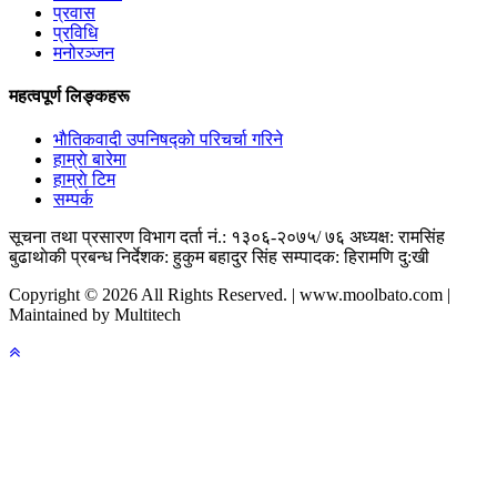
प्रवास
प्रविधि
मनोरञ्जन
महत्वपूर्ण लिङ्कहरू
भाैतिकवादी उपनिषद्काे परिचर्चा गरिने
हाम्राे बारेमा
हाम्राे टिम
सम्पर्क
सूचना तथा प्रसारण विभाग दर्ता नं.: १३०६-२०७५/ ७६
अध्यक्ष: रामसिंह
बुढाथाेकी
प्रबन्ध निर्देशक: हुकुम बहादुर सिंह
सम्पादक: हिरामणि दु:खी
Copyright © 2026 All Rights Reserved. | www.moolbato.com |
Maintained by Multitech