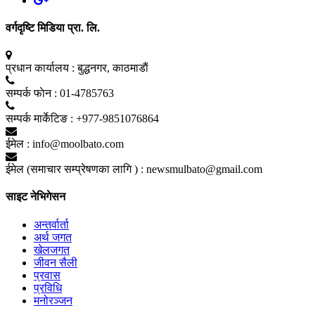
वर्गदृष्टि मिडिया प्रा. लि.
प्रधान कार्यालय :
बुद्धनगर, काठमाडाैं
सम्पर्क फाेन :
01-4785763
सम्पर्क मार्केटिङ :
+977-9851076864
ईमेल :
info@moolbato.com
ईमेल (समाचार सम्प्रेषणका लागि ) :
newsmulbato@gmail.com
साइट नेभिगेसन
अन्तर्वार्ता
अर्थ जगत
खेलजगत
जीवन सैली
प्रवास
प्रविधि
मनोरञ्जन