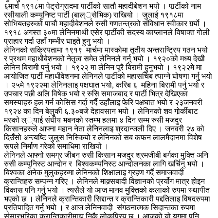
६मार्च १९१८मा पेट्रोग्रादमा पार्टीको सातौ महादीबेशन भयो । पार्र्टीको नाम
रसीयाली कम्युनिष्ट पार्टी (बाल््सेभिक) राखियो । जुलाई १९१८मा
सोभियतहरुको पाचौ महादीबेशनले रुसी गणतन्त्रको संविधान स्वीकार गर्र्यो ।
१९१८ अगस्त ३०मा लेनिनमाथी एसेर पार्र्टीकी सदस्य काप्लानले विषाक्त गोली
प्राहार गर्दा उहाँ गम्भीर घाइते हुनु भयो ।
लेनिनको सक्रियतामा १९१९ मार्चमा मास्कोमा तृतीय अन्तराष्ट्रिय गठन भयो
र प्रथम महाधीबेशनको नेतृत्व समेत लेनिनले गर्नु भयो । १९२०को मध्य देखी
लेनिन बिरामी पर्नु भयो । १९२२ मा लेनिन पूरै बिरामी हुनुभयो । १९२२मे मा
आयोजित पार्र्टी महाधीवेशनमा लेनिनले पार्र्टीको महासचिब त्याग्ने घोषणा गर्नु भयो
। २५मे १९२२मा लेनिनलाइ पक्षघात भयो, करिब ६ महिना बिरामी पर्नु भयो र
उपचार पछी अलि विषेक भयो र रुसि समाजबाद र पार्टी भित्र देखिएका
समस्याहरु हल गर्न कोसिस गर्दा गर्दै उहाँलाइ फेरि पक्षघात भयो र २३जनवरी
१९२४ का दिन बेलुकी ६.३०बजे देहावसान भयो । लेनिनको शव गोर्र्कीबाट
मस्को ल््याई संघीय भबनको स्तम्भ हलमा ४ दिन सम्म रुसी मजदुर
किसानहरुले आफ्ना महान नेता लेनिनलाइ श्रदान्जली दिए । जनवरी २७ को
दिउँसो अन्त्यष्टि जुलुस निस्कियो र लेनिनको सब कफन लालमैदानमा विशेष
रूपले निर्माण गरेको समाधिमा राखियो ।
लेनिनले आफ्नो समग्र जीबन रुसी किसान मजदुर श्रमजीबी बर्गका मुक्ति अनि
रुसी कम्युनिस्ट आन्दोन र बिश्वकम्यनिस्ट आन्दोलनका लागि खर्चिनु भयो ।
बिश्वका अनेक मुलुकहरुमा लेनिनको शिक्षालाइ ग्रहण गर्दै समाजवादी
क्रान्तिहरु सम्पन्न गरिए । लेनिनले माक्र्सबादी विज्ञानको प्रर्योग मात्र होइन
विकास पनि गर्नु भयो । त्यसैले यो आज मानव मुक्तिको कलाको रुपमा स्थापीत
भएको छ । लेनिनले क्रान्तिकारी सिद्दान्त र क्रान्तिकारी पद्दतिलाइ विषदरुपमा
प्रतिपादित गर्नु भयो । र आज लेनिनवादी संगठनात्मक सिदान्तका रुपमा
संसारभरिका क्रान्तिकारीमाझ निकै लोकप्रिय छ । आजको यो युगमा पनि