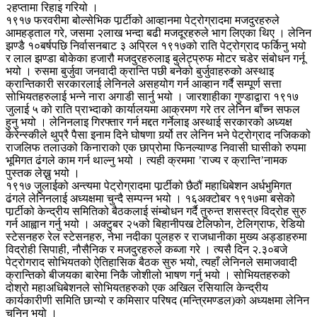
२हप्तामा रिहाइ गरियो ।
१९१७ फरवरीमा बोल्सेभिक पार्र्टीको आव्हानमा पेट्रोग्रादमा मजदुरहरुले
आमहड्ताल गरे, जसमा २लाख भन्दा बढी मजदूरहरुले भाग लिएका थिए । लेनिन
झण्डै १०बर्षपछि निर्वासनबाट ३ अप्रिल १९१७को राति पेट्रोग्राद फर्किनु भयो
र लाल झण्डा बोकेका हजारौ मजदुरहरुलाइ बुलेट्प्रुफ मोटर चडेर संबोधन गर्नू
भयो । रुसमा बुर्जुवा जनवादी क्रान्ति पछी बनेको बुर्जुवाहरुको अस्थाइ
क्रान्तिकारी सरकारलाई लेनिनले असहयोग गर्न आव्हान गर्दै सम्पूर्ण सत्ता
सोभियतहरुलाई भन्ने नारा अगाडी सार्नु भयो । जारशाहीका गुण्डाद्वारा १९१७
जुलाई ५ को राति प्राभ्दाको कार्यालयमा आक्रमण गरे तर लेनिन बाँच्न सफल
हुनु भयो । लेनिनलाइ गिरफ्तार गर्न मद्दत गर्नेलाइ अस्थाई सरकारको अध्यक्ष
केरेन्स्कीले थुप्रै पैसा इनाम दिने घोषणा गर्र्यो तर लेनिन भने पेट्रोग्राद नजिकको
राजलिफ तलाउको किनाराको एक छाप्रोमा फिनल्याण्ड निवासी घासीको रुपमा
भूमिगत ढंगले काम गर्न थाल्नु भयो । त्यही क्रममा ’राज्य र क्रान्ति’नामक
पुस्तक लेख्नु भयो ।
१९१७ जुलाईको अन्त्यमा पेट्रोग्रादमा पार्र्टीको छैठौं महाधिबेशन अर्धभुमिगत
ढंगले लेनिनलाई अध्यक्षमा चुन्दै सम्पन्न भयो । १६अक्टोबर १९१७मा बसेको
पार्र्टीको केन्द्रीय समितिको बैठकलाई संम्बोधन गर्दै तुरुन्त शसस्त्र विद्रोह सुरु
गर्न आह्वान गर्नु भयो । अक्टुबर २५को बिहानीपख टेलिफोन, टेलिग्राफ, रेडियो
स्टेसनहरु रेल स्टेसनहरु, नेभा नदीका पुलहरु र राजधानीका मुख्य अड्डाहरुमा
विद्रोही सिपाही, नौसैनिक र मजदुरहरुले कब्जा गरे । त्यसै दिन २.३०बजे
पेट्रोगराद सोभियतको ऐतिहासिक बैठक सुरु भयो, त्यहाँ लेनिनले समाजवादी
क्रान्तिको बीजयका बारेमा निकै जोशीलो भाषण गर्नु भयो । सोभियतहरुको
दोश्रो महाअधिबेशनले सोभियतहरुको एक अखिल रसियालि केन्द्रीय
कार्यकारीणी समिति छान्यो र कमिसार परिषद (मन्त्रिमण्डल)को अध्यक्षमा लेनिन
चुनिनु भयो ।