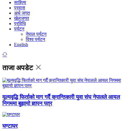
साहित्य
प्रवास
अर्थ जगत
खेलजगत
प्रविधि
पर्यटन
नेपाल पर्यटन
विश्व पर्यटन
English
ताजा अपडेट
मूल्यवृद्धि फिर्ताको माग गर्दै क्रान्तिकारी युवा संघ नेपालले आयल
निगममा बुझायो ज्ञापन पत्र
घण्टाघर