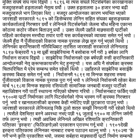
मुक्ति संघर्ष संघ नाम दिइयो । १८९६ मा त्यस संघले पिटर्सबर्गका कारखानाका
मजदुरहरुको हड्तालको नेतृत्व गर्र्यो । उक्त हड्तालमा ३० हजार भन्दा बढी
मजदुरहरुले भाग लिएका थिए । मजदुर आन्दोलनका कारण भयभित भएको
जारशाही सरकारले १८९५ को डिसेम्बरमा लेनिन सहित संघका बहुसङ्ख्यक
कार्यकर्तालाई गिरफ्तार गर्र्यो र लेनिनले पिटर्सबर्गको जेलमा चौध महिना एकान्त
कोठामा कठोर जीबन बिताउनु पर्र्यो । उक्त जेलमै उहाँले माक्र्सवादी पार्र्टीको
पहिलो कार्यक्रम मस्यौदा तयार पारी यस कार्यक्रमको व्याख्या समेत गर्नु भयो ।
जेलमै हुँदा नै पुँजीवादको विकास नामक पुस्तक लेख्न सुरु गर्नु भएको थियो ।
लेनिनका क्रान्तिकारी गतिविधिबाट त्रसित जारशाही सरकारले लेनिनलाइ
१८९७ फेब्रवरी १३ मा पूर्र्बी साइबेरियामा गै बसोबास गर्ने गरी ३ बर्षका लागि
निर्वासन सजाय दिइयो । साइबेरिया निर्वासनको एक बर्षपछी रुसी क्रान्तिकारी
आन्दोलनकी नेतृ क्रूप्सकायासँग भेट् हुनपुग्यो । यस अघि नै संघर्षका क्रममा
चितपरिचित भै प्रेम सम्बन्ध समेत रहेको थियो । उहाँहरुले साइबेरिया बसाईकै
क्रममा बिबाह समेत गर्नु भयो । निर्वासनमै १८९९ मा मिन्स्क शहरमा रुषमा
पुँजीवादको विकास नामक पुस्तक पुरा गर्नु भयो १ लेनिनले निर्वासनमै रहेका बेला
मार्च १८९८मा मिन्स्क शहरमा रसियाली सामाजिक जनबादी मजदुर पार्टीको
महाधिवेशन गरी पार्टी स्थापना गरिएको घोषणा गरियो । निर्वासनबाट फर्किए पछी
१९००मा पार्र्टी निर्माणका लागि पिटर्सवर्गको गोप्य भ्रमण गर्ने क्रममा गिरफ्तार
पर्नु भयो र खानतलासीको क्रममा केही नभेटिए पछी छुटकारा पाउनु भयो ।
जारशाही सरकारले लेनिनलाइ निकै ठुलो शत्रु सम्झी निगरानी गरी रहेको थियो
। त्यसैले देशभित्र बस्ने अवस्था नभए पछी १६ जुलाई १९०० मा लेनिन जर्मनी
तर्फ लाग्नु भयो । त्यही अवधिमा लेनिनले अखिल रशियालि क्रान्तिकारी
पत्रिका ‘इस्क्रा’ (फिलिङगो)को प्रकाशन प्रारम्भ गर्नू भयो । १९०१देखी
इस्क्रा पत्रिकामा लेनिनका नामबाट रचना पठाउन थाल्नु भयो । १९०२मा ‘के
गर्ने’भन्ने कृति प्रकाशित भयो, जसमा सर्बहारा माक्र्सवादी पार्र्टी निर्माण सम्बन्धी