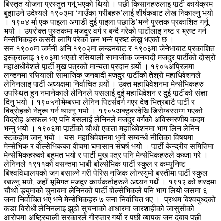
बिस्तृत योजना प्रस्तुत गर्नू भएको थियो । पछी किसानहरुलाइ पार्र्टी कार्यक्रम
बुझाउने उदेश्यले १९०३मा ‘गाउँका गरीबहरु’लाई शीर्षकबाट लेख निकाल्नु भयो
। १९०४ र्मा एक पाइला अगाडी दुई पाइला पछाडि’भन्ने पुस्तक प्रकाशित गर्नू
भयो । उपरोक्त पुस्तकमा मजदुर वर्ग र बन्दै गरेको पार्र्टीलाइ नष्ट र भ्रष्ट गर्न
मेन्सेभिकहरु कसरी लागि परेका छन भन्ने प्रष्ट लेख्नु भएको छ ।
सन १९००मा जर्मनी अनि १९०२मा लन्डनबाट र १९०३मा जेनेभाबाट प्रकाशित
इस्क्रालाइ १९०३मा भएको रसियाली सामाजीक जनबादी मजदुर पार्टीको दोस्रो
महाअधीबेशले पार्र्टी मुख पत्रको मान्यता प्रदान गर्र्यो । १९०५अप्रिलमा
लन्डनमा रसियाली सामाजिक जनबादी मजदुर पार्र्टीको तेश्रो महाधिवेशनले
लेनिनलाइ पार्र्टी अध्यक्षमा निर्वाचित गर्र्यो । उक्त महाधिवेशनमा मेन्सेभिकहरु
उपस्थित हुन नमानेकाले लेनिनले यसलाई दुई महाधिवेशन र दुई पार्र्टीको संज्ञा
दिनु भयो । १९०५नोभेम्बरमा लेनिन पिटर्सवर्ग गएर देश भित्रबाटै पार्र्टी र
विद्रोहको नेतृत्व गर्न थाल्नु भयो । १९०५अक्टुबरदेखि डिसेम्बरसम्म भएको
विद्रोह असफल भए पनि यसलाई लेनिनले मजदुर वर्गको अविस्मरणीय कदम
भन्नु भयो । १९०६मा पार्र्टीको चौथो एकता महाधिवेशनमा भाग लिन लेनिन
स्टकहोम जानु भयो । यस महाधिवेशनमा भुमी सम्बन्धी नीतिका विषयमा
मेन्सेभिक र बोल्सेभिकका बीचमा घमासान संघर्ष भयो । पार्र्टी केन्द्रीय समितिमा
मेन्सेभिकहरुको बहुमत भयो र पार्टी मुख पत्र पनि मेन्सेभिकहरुले कब्जा गरे ।
लेनिनले १९११को वसन्तमा भाबी बोल्सेभिक पार्टी स्कुल र कम्युनिष्ट
बिश्वविधालयको जग बसाल्ने गरी पेरिस नजिक लोन्स्युमो बस्तीमा पार्र्टी स्कुल
खाल्नु भयो, जहाँ भूमिगत मजदुर कार्यकर्ताहरुले अध्यन गर्थे । १९१२ को शरदमा
चौथो ड्युमाको चुनाबमा लेनिनको पार्टी बोल्सेभिकले पनि भाग लियो जसमा ६
जना निर्वाचित भए भने मेन्सेभिकहरु ७ जना निर्वाचित भए । प्रथम बिश्वयुध्दको
कडा विरोधी लेनिनलाइ झुठो सुचनाको आधारमा जारशाहीको जासुसीको
आरोपमा अष्ट्रियाली सरकारले गीरप्तार गर्यो र पछी व्यापक जन दबाब पछी