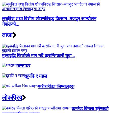
लघुवित्त तथा वित्तीय शोषणविरुद्ध किसान–मजदुर आन्दोलन
नेपालको...
ताजा
मूल्यवृद्धि फिर्ताको माग गर्दै क्रान्तिकारी युवा...
घण्टाघर
झुपडि र महल
थरीथरीका जिम्मालहरू
लाेकप्रिय
कमरेड विमला श्रेष्ठको