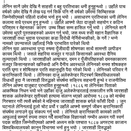
।
लेनिन सानै उमेर देखि नै साहसी र बहु प्रतिभाका धनी हुनुहुन्थ्यो । उहाँले पाच
वर्षको उमेर देखि नै लेख पढ गर्न सिके पनि नौ वर्षको उमेरमा सिम्ब्रिसक
जिम्नेसीएमको पहिलो दर्जामा भर्ना हुनु भयो । असाधारण प्रतिभाका धनी लेनिन
कलामा सधै प्रथम हुनु हुन्थ्यो । उहाँले आफ्नो जेठा दाजुको सहयोग र कठिन
परिश्रम र मेहनतका कारण उच्च शिक्षा सम्म हासिल गर्नु भयो । लेनिनले सानै
उमेरमा थुप्रै पुस्तकहरुको अध्यन गर्नु भयो, जस मध्य रुसी महान वैज्ञानिक र
जारशाही तथा भुदास प्रथाका कडा विरोधी नेर्निसेभ्स्कीको, के गर्ने ? भन्ने
नामको उपन्यासले उहाँलाई निकै प्रभावित पारेको थियो
लेनिन युवा अवस्थामा पुग्दा रुषमा पुँजीवादी शोषणका साथै सामन्ती उत्पीडन
कायम थियो । जसले शहरिया मजदुर र गाउले किसानको अवस्था दैनिय
तुल्याएको थियो । जारशाहीको अत्याचार, दमन र पुँजीपतिहरुको दमनकाकारण
मजदुर किसानहरुको खस्किदो अनि दैनीय अवस्थाले लेनिनको मनमा शोषकहरु
प्रति घृणा र शोषितहरु प्रति सहानुभूति पैदा गरेको थियो । लेनिनको परिवार नै
क्रान्तिकारी थियो । लेनिनका दाजु अलेक्जेन्डर पिटस्बर्ग बिश्वविधालयको
विधार्थी हुदा नै जारशाही विरुद्धको संघर्षमा सक्रिय सहभागी हुन्थे र राजनीतिमा
लेनिन आफ्ना दाजुबाट प्रभावित हुनुहुन्थ्यो ।
१८८६ मा लेनिनका पिताको
आकष्मिक निधन भयो भने उहाँका दाजु अलेक्जेन्डरलाई तत्कालीन रुषि जारशाही
शासक अलेक्जेन्डर तृतीयको हत्यामा संलग्न भएको आरोपमा १८८७ को मार्चमा
गिरफ्तार गरी त्यसै बर्षको मे महिनामा जारशाही शासक बर्गले फाँसी दियो । जुन
घटनाले लेनिनलाई ठुलो चोट पर्र्यो र उहाँले आफ्नो सम्पुर्ण जीबन क्रान्तिकारी
संघर्षमा लगाउने दृढ संकल्प गर्नु भयो । लेनिनले क्रान्तिकारी कामको लागि
आफुलाई सम्पुर्ण रुपमा तयार गर्दै सामाजिक विज्ञानको गम्भीर अध्यन गरी स्वर्ण
पदक सहित जिम्नेसीएमको आफ्नो अध्यन सके पश्चात १८८७ अगस्टमा काजान
बिश्वबिध्यालयको कानुन विभागमा भर्ना हुनु भयो । जारशाही विरुद्धको