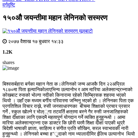
वर्गदृष्टि
१५०औै जयन्तीमा महान लेनिनको सस्मरण
मूलबाटाे
२०७७ वैशाख १७ बुधवार १४:३३
1.2K
shares
बिश्वसर्बहारा बर्गका महान नेता क।लेनिनको जन्म आजकै दिन २२अप्रिल
१८७०मा पिता इल्यानिकोलाएभिन्य उल्यानोभ र आम मारिया अलेक्सान्द्रभ्नाको
कोखबाट रुसको भोल्गा नदीको किनारामा रहेको सिम्ब्रिसक शहरमा भएको
थियो । उहाँ एक मध्यम बर्गीय परिवारमा जन्मिनु भएको हो । लेनिनका पिता एक
प्रगतिशिल विचार राख्ने, रुसी जनसाधारणका बीचमा शिक्षाको प्रचार प्रसार
गर्ने , स्कुल खोल्ने र भोल््गा तटवर्ति क्षत्रमा बस्ने गैर रुसी जनजातिहरुको
शिक्षा दीक्षाका लागि एकदमै महत्वपुर्ण योगदान गर्ने व्यक्ति हुनुहुन्थ्यो । आमा
मारिया अलेक्सान्द्रभ्ना एक डाक्टर कि छोरी घरमै शिक्षा दीक्षा पाएकी थुप्रै
बिदेशी भाषाकी ज्ञाता, साहित्य र संगीत प्रति सौखिन, सरल स्वाभावकी नारी
हुनुहुन्थ्यो । लेनिनको बच्चा ह“ुदाको नाम भ्यालादीमिर ईलिच उल्यानोभ थियो