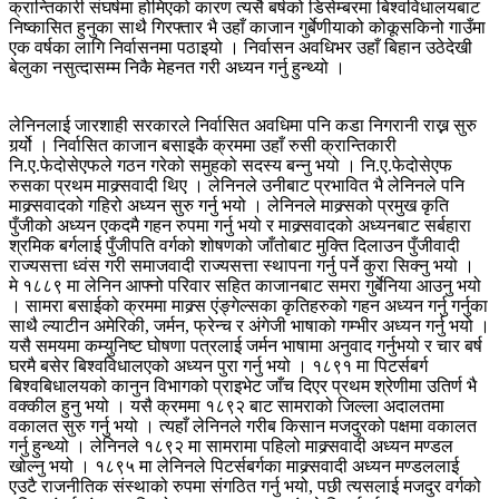
क्रान्तिकारी संघर्षमा होमिएको कारण त्यसै बर्षको डिसेम्बरमा बिश्वविधालयबाट
निष्कासित हुनुका साथै गिरफ्तार भै उहाँ काजान गुर्बेणीयाको कोकूसकिनो गाउँमा
एक वर्षका लागि निर्वासनमा पठाइयो । निर्वासन अवधिभर उहाँ बिहान उठेदेखी
बेलुका नसुत्दासम्म निकै मेहनत गरी अध्यन गर्नु हुन्थ्यो ।
लेनिनलाई जारशाही सरकारले निर्वासित अवधिमा पनि कडा निगरानी राख्न सुरु
गर्र्यो । निर्वासित काजान बसाइकै क्रममा उहाँ रुसी क्रान्तिकारी
नि.ए.फेदोसेएफले गठन गरेको समुहको सदस्य बन्नु भयो । नि.ए.फेदोसेएफ
रुसका प्रथम माक्र्सवादी थिए । लेनिनले उनीबाट प्रभावित भै लेनिनले पनि
माक्र्सवादको गहिरो अध्यन सुरु गर्नु भयो । लेनिनले माक्र्सको प्रमुख कृति
पुँजीको अध्यन एकदमै गहन रुपमा गर्नु भयो र माक्र्सवादको अध्यनबाट सर्बहारा
श्रमिक बर्गलाई पुँजीपति वर्गको शोषणको जाँतोबाट मुक्ति दिलाउन पुँजीवादी
राज्यसत्ता ध्वंस गरी समाजवादी राज्यसत्ता स्थापना गर्नु पर्ने कुरा सिक्नु भयो ।
मे १८८९ मा लेनिन आफ्नो परिवार सहित काजानबाट समरा गुर्बेनिया आउनु भयो
। सामरा बसाईको क्रममा माक्र्स एंङ्गेल्सका कृतिहरुको गहन अध्यन गर्नु गर्नुका
साथै ल्याटीन अमेरिकी, जर्मन, फ्रेन्च र अंगेजी भाषाको गम्भीर अध्यन गर्नु भयो ।
यसै समयमा कम्युनिष्ट घोषणा पत्रलाई जर्मन भाषामा अनुवाद गर्नुभयो र चार बर्ष
घरमै बसेर बिश्वविधालएको अध्यन पुरा गर्नु भयो । १८९१ मा पिटर्सबर्ग
बिश्वबिधालयको कानुन विभागको प्राइभेट जाँच दिएर प्रथम श्रेणीमा उतिर्ण भै
वक्कील हुनु भयो । यसै क्रममा १८९२ बाट सामराको जिल्ला अदालतमा
वकालत सुरु गर्नु भयो । त्यहाँ लेनिनले गरीब किसान मजदुरको पक्षमा वकालत
गर्नु हुन्थ्यो । लेनिनले १८९२ मा सामरामा पहिलो माक्र्सवादी अध्यन मण्डल
खोल्नु भयो । १८९५ मा लेनिनले पिटर्सबर्गका माक्र्सवादी अध्यन मण्डललाई
एउटै राजनीतिक संस्थाको रुपमा संगठित गर्नु भयो, पछी त्यसलाई मजदुर वर्गको