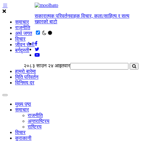
सकारात्मक परिवर्तनवाहक विचार, कला/साहित्य र सत्य
खवरको बाटाे
समाचार
राजनीति
अर्थ जगत
विचार
जीवन सैली
बर्गदृस्ती
२०८३ साउन २४ आइतवार
हाम्राे बारेमा
मिति परिवर्तन
विनिमय दर
मुख्य पृष्ठ
समाचार
राजनीति
अन्तराष्ट्रिय
राष्ट्रिय
विचार
कुराकानी