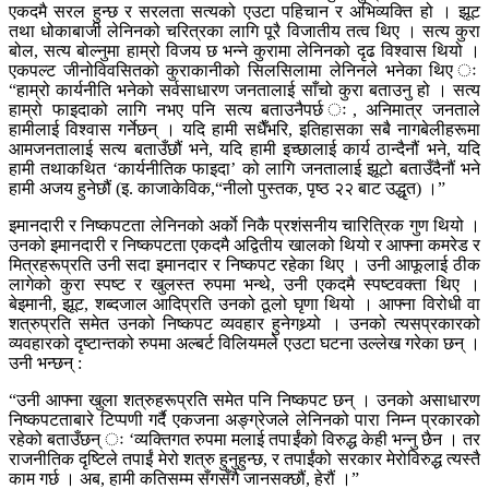
एकदमै सरल हुन्छ र सरलता सत्यको एउटा पहिचान र अभिव्यक्ति हो । झूट
तथा धोकाबाजी लेनिनको चरित्रका लागि पूरै विजातीय तत्व थिए । सत्य कुरा
बोल, सत्य बोल्नुमा हाम्रो विजय छ भन्ने कुरामा लेनिनको दृढ विश्वास थियो ।
एकपल्ट जीनोविवसितको कुराकानीको सिलसिलामा लेनिनले भनेका थिए ः
“हाम्रो कार्यनीति भनेको सर्वसाधारण जनतालाई साँचो कुरा बताउनु हो । सत्य
हाम्रो फाइदाको लागि नभए पनि सत्य बताउनैपर्छ ः, अनिमात्र जनताले
हामीलाई विश्वास गर्नेछन् । यदि हामी सधैँभरि, इतिहासका सबै नागबेलीहरूमा
आमजनतालाई सत्य बताउँछौं भने, यदि हामी इच्छालाई कार्य ठान्दैनौं भने, यदि
हामी तथाकथित ‘कार्यनीतिक फाइदा’ को लागि जनतालाई झूटो बताउँदैनौं भने
हामी अजय हुनेछौं (इ. काजाकेविक,“नीलो पुस्तक, पृष्ठ २२ बाट उद्धृत) ।”
इमानदारी र निष्कपटता लेनिनको अर्काे निकै प्रशंसनीय चारित्रिक गुण थियो ।
उनको इमानदारी र निष्कपटता एकदमै अद्वितीय खालको थियो र आफ्ना कमरेड र
मित्रहरूप्रति उनी सदा इमानदार र निष्कपट रहेका थिए । उनी आफूलाई ठीक
लागेको कुरा स्पष्ट र खुलस्त रुपमा भन्थे, उनी एकदमै स्पष्टवक्ता थिए ।
बेइमानी, झूट, शब्दजाल आदिप्रति उनको ठूलो घृणा थियो । आफ्ना विरोधी वा
शत्रुप्रति समेत उनको निष्कपट व्यवहार हुनेगथ्र्यो । उनको त्यसप्रकारको
व्यवहारको दृष्टान्तको रुपमा अल्बर्ट विलियमले एउटा घटना उल्लेख गरेका छन् ।
उनी भन्छन् :
“उनी आफ्ना खुला शत्रुहरूप्रति समेत पनि निष्कपट छन् । उनको असाधारण
निष्कपटताबारे टिप्पणी गर्दै एकजना अङ्ग्रेजले लेनिनको पारा निम्न प्रकारको
रहेको बताउँछन् ः ‘व्यक्तिगत रुपमा मलाई तपाईंको विरुद्ध केही भन्नु छैन । तर
राजनीतिक दृष्टिले तपाईं मेरो शत्रु हुनुहुन्छ, र तपाईंको सरकार मेरोविरुद्ध त्यस्तै
काम गर्छ । अब, हामी कतिसम्म सँगसँगै जानसक्छौं, हेरौं ।”