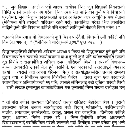
“… जुन शिक्षामा उनले आफ्नो आस्था राखेका थिए, जुन शिक्षाको विकासको
निम्ति उनले त्यतिका काम गरेका थिए, त्यससित बाझिएका कुनै पनि विचारको
प्रलोभन, जुन सिद्धान्तकारहरूलाई उनले आखिरमा गएर आधुनिक यथार्थतामा
(भविष्यमा पनि त्यसको अस्तित्व रहने गरी) कार्यान्वित गरेका थिए त्यससित
बाझिने कुनै पनि विश्वास कहिले पनि उनको लागि कुनै मोहको विषय बनेन ।”
“उनको विचारमा हामी विचलनको कुनै चिहन पाउँदैनौं, किनभने उनी कहिले पनि
विचलित भएनन् ।” (“लेनिनको चरित्र–चित्रण,” पृष्ठ २२६ । )
सिद्धान्तप्रतिको लेनिनको अविचल आस्था र निष्ठा सो सिद्धान्तबाट हुने कुनै पनि
विचलनप्रति र त्यसको कार्यान्वयनमा बाधा हाल्ने कुनै पनि व्यक्तित्वप्रति उनको
दृढ विरोध र सङ्घर्षसित अभिन्न रुपमा गाँसिएको थियो । त्यस्तो विचलन–
बाधक तत्वप्रति उनको मेल हुनै नसकिने, एक प्रकारले शत्रुतापूर्ण व्यवहार
रहयो । त्यसले गर्दा आफ्ना धेरैजना मित्र र सहयोद्धाहरूसित उनको सम्बन्ध
टुट्न गयो र तिनीहरू उनका विरोधीमा फेरिए । उक्त कुरा एक प्रकारले
स्वाभाविक र अनिवार्यजस्तो भए पनि, त्यसले लेनिनलाई बडो दुखित पारेको थियो
। रुसी लेखक इम्मान्यूल काजाकेविकले यस कुरालाई निम्न शब्दमा दर्साएका छन्
:
“ ती बीस वर्षको समयका तिनीहरूले कत्रा क्षतिहरू बेहोरेका थिए । पुरानो
इस्क्रामा रहेका उनका सहयोद्धाहरू–बडो विद्वान् प्लेखानोव, प्रतिभाशाली
मार्तोव, क्षमतावान् अक्सेलरोड, दयालु, असल वेरा जासुरिक– तिनीहरू अहिले
शत्रु, अशाम्य, निर्मम शत्रु रहे । निम्न–पुँजीपति वर्गका अधकल्चो
विचारधारालाई प्रतिविम्बित गरेको कारणले गर्दा तिनीहरु शत्रु बनेका हुन् भन्ने