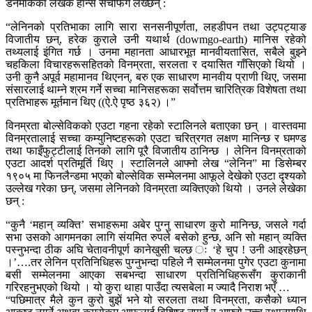
डेनमार्कका लेखक हान्स सचर्फिग लेख्छन् :
“लेनिनको प्रतिभाका लागि सारा सनसनीपूर्णता, लहडीपन तथा उट्पट्याङ
विजातीय छन्, हरेक कुराले उनी यथार्थ (dowmgo-earth) मानिस रहेको
तथ्यलाई इंगित गर्छ । उनमा महानता आधारभूत मानवीयतासित, सबैले बुझ्ने
चहकिला विचारहरूसहितको विनम्रता, सरलता र दयासित गाँसिएको थियो ।
उनी कुनै अपूर्व महामानव थिएनन्, बरु एक साधारण मानवीय प्राणी थिए, जसमा
संसारलाई थाम्ने श्रम गर्ने सच्चा मानिसहरूका सर्वोत्तम चारित्रिक विशेषता तथा
प्रतिभाहरू मूर्तमान थिए ((ऐ.ऐ पृष्ठ ३६२) ।”
विनम्रता बोल्सेविकको एउटा गहना रहेको स्टालिनले बताएका छन् । वास्तवमा
विनम्रतालाई सच्चा कम्युनिष्टहरूको एउटा चरित्रगत लक्षण मानिन्छ र घमण्ड
तथा फाइँफुट्टीलाई तिनको लागि पूरै विजातीय ठानिन्छ । लेनिन विनम्रताको
एउटा आदर्श प्रतिमूर्ति थिए । स्टालिनले आफ्नो लेख “लेनिन” मा डिसेम्बर
१९०५ मा फिनलैन्डमा भएको बोल्सेविक सम्मेलनमा आफूले देखेको एउटा दृश्यको
उल्लेख गरेका छन्, जसमा लेनिनको विनम्रता व्यक्तिएको थियो । उनले लेखेका
छन् :
“कुनै ‘महान् व्यक्ति’ सभाहरूमा अबेर पुग्नु साधारण कुरो मानिन्छ, जसले गर्दा
सभा उसको आगमनका लागि संयमित रुपले बसेको हुन्छ, अनि सो महान् व्यक्ति
पस्नुभन्दा ठीक अघि चेतावनीपूर्ण कानेखुसी चल्छ ः ‘हे चुप ! उनी आइरहेछन्
।’….तर लेनिन प्रतिनिधिहरू पुग्नुभन्दा पहिले नै सम्मेलनमा पुगेर एउटा कुनामा
बसी सम्मेलनमा आएका सबभन्दा साधारण प्रतिनिधिहरूसँग कुराकानी
गरिरहनुभएको थियो । यो कुरा थाहा पाउँदा त्यसबेला म ज्यादै निराश भएँ …
“पछिमात्र मैले कुन कुरो बुझें भने यो सरलता तथा विनम्रता, कसैको ध्यान