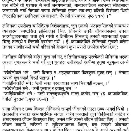
आकृष्ट नगर्ने अथवा कमसेकम आफूलाई विशिष्ट नपार्ने र आफ्नो उच्च स्थानमाथि
बल नदिने यी प्रयास नै नयाँ जनगणनाको, मानवजातिका सबभन्दा सीधासादा
जनगणको नयाँ नेताको रुपमा लेनिनको एउटा सबभन्दा बलियो विशेषता थियो
(“स्टालिनका छानिएका रचनाहरू”, नेपाली संस्करण, पृष्ठ ४१०) ।”
लेनिनका उपरोक्त चारित्रिक विशेषताहरू, जुन उनको अरुहरूसितको सम्बन्ध र
व्यवहारमा स्पष्टसित झल्किएका थिए, तिनबारे उनकै जीवनकालमा उनका
सहयोद्धाहरूमाझ चर्चा हुने गथ्र्यो र तिनीहरू तिनलाई उनको महानताको एउटा
चिन्ह ठान्दथे र तिनको प्रशंसा गर्थे । इं. काजाकेविले लेनिनको गुणको बारेमा
उनका साथीहरूले चर्चा गरिरहेको बेलाको कुरा यसरी उल्लेख गरेका छन् :
“उनीहरू लेनिनको बारेमा कुरा गर्दै गए, र तिनीहरूमाझ प्रत्येकले लेनिनमा भएका
त्यस्ता गुणहरूबारे चर्चा गरे जुन गुणहरू उनीहरूले आफैंमा हुनुमा बहुमूल्य ठान्थे
।
“स्वेर्दलोवले भने : उनी विनम्र र अहङ्कारबाट बिलकुल मुक्त छन् । नेतामा
त्यस्तो गुण ज्यादै विरलै पाइन्छ ।’
“जार्झिब्स्कीले भने : ‘उनी सफा प्रकाशका साथ चिरागझैं बल्छन् ।’
“स्वेर्दलोवले भने : ‘उनी कृपालु र दयालु छन् ।’
“जार्झिब्स्कीले भने : ‘उनी शत्रुहरूप्रति मात्र कठोर छन्’ (इ. काजाकेविक,
“नौलो पुस्तक”, पृष्ठ ६६–७) ।”
सादा जीवन र उच्च चिन्तन लेनिनको सम्पूर्ण जीवनको एउटा उच्च आदर्श थियो ।
तत्कालीन रुसका आम श्रमिक जनता, गरिब जनताले जुन किसिमको कठिन र
अभावग्रस्त जीवन बिताएका थिए, उनले पनि त्यस्तै जीवन बाँचेका थिए । उनको
जीवन कदापि सजिलो र सुविस्ताजनक थिएन, बरु उनको जीवनका
कालखण्डहरू बिलकुल सादा र कठिन थिए । त्यसो भए पनि उनले त्यसको कुनै