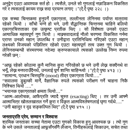
अनुद्वेग एउटा आवश्यक सर्त हो । त्यसैले, उनले सो गुणलाई नछाडिकन विकसित
गरे र त्यसलाई कायम राख्न सदा प्रयत्न लगाए ।”(ऐ.ऐ पृष्ठ २२८ ।)
एक सच्चा चिन्तकमा हुनुपर्ने एकाग्रता, तल्लीनता लेनिनमा पर्याप्त मात्रामा
रहेको थियो । साँचो भन्ने हो भने, उनी सैद्धान्तिक चिन्तनमा चाहिने बलियो
एकाग्रचित्तताका एक उत्कृष्ट प्रतीक थिए । सो विशेषता उनको एउटा
अत्याधिक महत्वपूर्ण गुण थियो । माक्र्सवादलाई नौलो चरणमा विकसित गर्नमा
प्राप्त उनको महान् उपलब्धि र उनीद्वारा प्रतिनिधित्व गरिएको एउटा महान्
लक्ष्यको विजयको पछिल्तिर रहेको एउटा महत्वपूर्ण तत्व उक्त गुण थियो ।
लेनिनसम्बन्धी संस्मरणमा नदेज्दा क्रुप्स्कायाले त्यसको उल्लेख निम्न रुपमा
गरेकी छन् :
“आफू रहेको कोठामा कुनै मानिस कुरा गरिरहेको छ भने उनी लेख्न सक्दैनथे वा
भनूँ, लेख्न मनपराउँदैनथे, उनलाई पूर्ण शान्ति चाहिन्थ्यो ।”(ऐ.ऐ पृष्ठ ४१३ ।)
“सामान्य, प्रधान चित्तवृत्ति (mood) तीव्र एकाग्रता थियो….”
“सवालमा डुबुल्की मार्ने, वैज्ञानिक रुपले त्यसको परीक्षण गर्ने चाहना निकै
निश्चित थियो ….”
“भयानक एकाग्रतको क्षमता थियो…”
“आत्म–आलोचक, आफैप्रति ज्यादै चुस्त (exacting) थिए । तर उनी आफ्नै
आत्माभित्र खोतलखातल गर्ने कुरा र विकृत आत्मविश्लेषणलाई घृणा गर्दथे….”
“उनी बहादुर र दृढ सङ्कल्पित थिए” (ऐ.ऐ पृष्ठ ४१५ ।)
जनताप्रति प्रेम, सम्मान र विश्वास
श्रमिक जनताका सच्चा नेतामा एउटा गुणको विकास हुनु आवश्यक छ । त्यो गुण
के भने उसले जनतालाई आफूसँगसँगै लैजान, तिनीहरूलाई सिकाउन, सचेत तथा