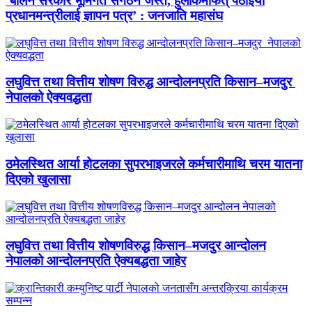
‘बालेन सरकार भूमिगत संगठन जस्तै, हुलाकमार्फत् पठाइयो
प्रधानमन्त्रीलाई ज्ञापन पत्र’ : जनजाति महासंघ
लघुवित्त तथा वित्तीय शोषण विरुद्ध आन्दोलनप्रति किसान–मजदुर
नेपालको ऐक्यवद्धता
ठमेलस्थित आर्या होटलका सुपरभाइजरले कर्मचारीमाथि चरम यातना
दिएको खुलासा
लघुवित्त तथा वित्तीय शोषणविरुद्ध किसान–मजदुर आन्दोलन
नेपालको आन्दोलनप्रति ऐक्यबद्धता जाहेर