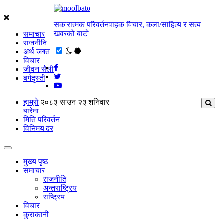
सकारात्मक परिवर्तनवाहक विचार, कला/साहित्य र सत्य
खवरको बाटाे
समाचार
राजनीति
अर्थ जगत
विचार
जीवन सैली
बर्गदृस्ती
हाम्राे
२०८३ साउन २३ शनिवार
बारेमा
मिति परिवर्तन
विनिमय दर
मुख्य पृष्ठ
समाचार
राजनीति
अन्तराष्ट्रिय
राष्ट्रिय
विचार
कुराकानी