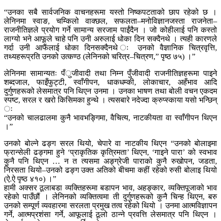
“उनका सबै सार्वजनिक वाचनहरूमा यस्तो निष्कपटताको छाप रहेको छ ।
लेनिनमा स्वाङ, चम्किलो वाक्छल, सफलता–मनोविज्ञानजस्ता राजनेता–
राजनीतिज्ञले प्रयोग गर्ने सामान्य सरजाम पाईंदैन । जो कोहीलाई पनि कस्तो
लाग्यो भने आफूले चाहे पनि उनी अरुलाई धोका दिन सक्दैनथे । त्यही कारणले
गर्दा उनी आफैंलाई धोका दिनसक्दैनथे ः उनको वैज्ञानिक चित्रवृत्ति,
तथ्यहरूप्रति उनको उत्कण्ठ (लेनिनको चरित्र–चित्रण,” पृष्ठ ७५) ।”
लेनिनमा सामान्यतः पँुजीवादी तथा निम्न पुँजीवादी राजनीतिज्ञहरूमा पाइने
शब्दजाल, फाइँफुट्टी, स्वाँगीपन, धाकधम्की, लोकाचार, अहँभाव आदि
दुर्गुणहरूको लेसमात्र पनि थिएन उनमा । उनका भाषण तथा बोली वचन एकदम
स्पष्ट, सरल र खरो किसिमका हुन्थे । त्यसबारे नदेज्दा क्रुप्स्काया यसो भन्छिन्
ः
“उनको चालढालमा कुनै भावभङ्गिमा, वैचित्य, नाटकीयता वा स्वाँगीपन थिएन
।”
उनको बोल्ने ढङ्ग सरल थियो, चेपारे वा नाटकीय थिएन “उनको बोलाइमा
फ्रान्सेली ढङ्गमा हुने ‘प्राकृतिक कृत्रिमता’ थिएन, ‘गाइने पारा’ को स्वभाव
कुनै पनि थिएन … न त त्यसमा अङ्ग्रेजी पाराको कुनै रुखोपन, जडता,
निरसता थियो–उनको ढङ्ग उक्त अतिको बीचमा कहीं रहेको रुसी बोलाइ थियो
(ऐ.ऐ पृष्ठ ४१०) ।”
हामी अक्सर ठूलाबडा व्यक्तिहरूमा बडापन भाव, अहङ्कार, व्यक्तिपूजाको भाव
रहेको पाउँछौं । लेनिनको व्यक्तित्वमा ती दुर्गुणहरूको कुनै चिन्ह थिएन, बरु
उनको सम्पूर्ण व्यवहारमा सरलता प्रमुख तत्व रहेको थियो । उनमा आत्मविज्ञापन
गर्ने, आत्मप्रशंसा गर्ने, आफूलाई ठूलो ठान्ने प्रवत्ति लेसमात्र पनि थिएन ।