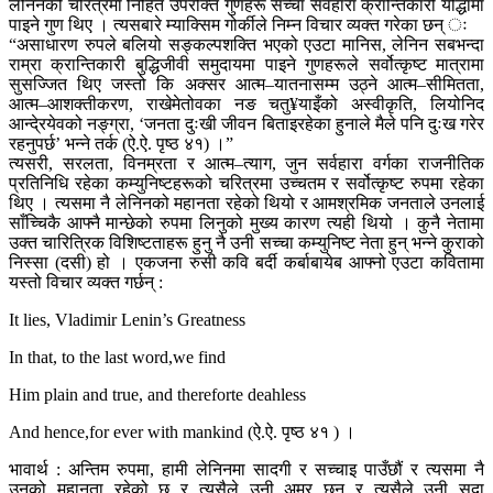
लेनिनको चरित्रमा निहित उपरोक्त गुणहरू सच्चा सर्वहारा क्रान्तिकारी योद्धामा
पाइने गुण थिए । त्यसबारे म्याक्सिम गोर्कीले निम्न विचार व्यक्त गरेका छन् ः
“असाधारण रुपले बलियो सङ्कल्पशक्ति भएको एउटा मानिस, लेनिन सबभन्दा
राम्रा क्रान्तिकारी बुद्धिजीवी समुदायमा पाइने गुणहरूले सर्वोत्कृष्ट मात्रामा
सुसज्जित थिए जस्तो कि अक्सर आत्म–यातनासम्म उठ्ने आत्म–सीमितता,
आत्म–आशक्तीकरण, राखेमेतोवका नङ चतु¥याइँको अस्वीकृति, लियोनिद
आन्दे्रयेवको नङ्ग्रा, ‘जनता दुःखी जीवन बिताइरहेका हुनाले मैले पनि दुःख गरेर
रहनुपर्छ’ भन्ने तर्क (ऐ.ऐ. पृष्ठ ४१) ।”
त्यसरी, सरलता, विनम्रता र आत्म–त्याग, जुन सर्वहारा वर्गका राजनीतिक
प्रतिनिधि रहेका कम्युनिष्टहरूको चरित्रमा उच्चतम र सर्वोत्कृष्ट रुपमा रहेका
थिए । त्यसमा नै लेनिनको महानता रहेको थियो र आमश्रमिक जनताले उनलाई
साँच्चिकै आफ्नै मान्छेको रुपमा लिनुको मुख्य कारण त्यही थियो । कुनै नेतामा
उक्त चारित्रिक विशिष्टताहरू हुनु नै उनी सच्चा कम्युनिष्ट नेता हुन् भन्ने कुराको
निस्सा (दसी) हो । एकजना रुसी कवि बर्दी कर्बाबायेब आफ्नो एउटा कवितामा
यस्तो विचार व्यक्त गर्छन् :
It lies, Vladimir Lenin’s Greatness
In that, to the last word,we find
Him plain and true, and thereforte deahless
And hence,for ever with mankind (ऐ.ऐ. पृष्ठ ४१ ) ।
भावार्थ : अन्तिम रुपमा, हामी लेनिनमा सादगी र सच्चाइ पाउँछौं र त्यसमा नै
उनको महानता रहेको छ र त्यसैले उनी अमर छन् र त्यसैले उनी सदा