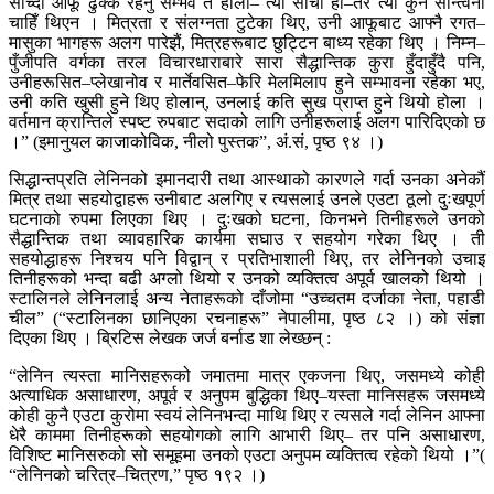
सोच्दा आफू ढुक्क रहनु सम्भव त होला– त्यो साँचो हो–तर त्यो कुनै सान्त्वना
चाहिँ थिएन । मित्रता र संलग्नता टुटेका थिए, उनी आफूबाट आफ्नै रगत–
मासुका भागहरू अलग पारेझैं, मित्रहरूबाट छुट्टिन बाध्य रहेका थिए । निम्न–
पुँजीपति वर्गका तरल विचारधाराबारे सारा सैद्धान्तिक कुरा हुँदाहुँदै पनि,
उनीहरूसित–प्लेखानोव र मार्तेवसित–फेरि मेलमिलाप हुने सम्भावना रहेका भए,
उनी कति खुसी हुने थिए होलान्, उनलाई कति सुख प्राप्त हुने थियो होला ।
वर्तमान क्रान्तिले स्पष्ट रुपबाट सदाको लागि उनीहरूलाई अलग पारिदिएको छ
।” (इमानुयल काजाकोविक, नीलो पुस्तक”, अं.सं, पृष्ठ ९४ ।)
सिद्धान्तप्रति लेनिनको इमानदारी तथा आस्थाको कारणले गर्दा उनका अनेकौं
मित्र तथा सहयोद्वाहरू उनीबाट अलगिए र त्यसलाई उनले एउटा ठूलो दुःखपूर्ण
घटनाको रुपमा लिएका थिए । दुःखको घटना, किनभने तिनीहरूले उनको
सैद्धान्तिक तथा व्यावहारिक कार्यमा सघाउ र सहयोग गरेका थिए । ती
सहयोद्धाहरू निश्चय पनि विद्वान् र प्रतिभाशाली थिए, तर लेनिनको उचाइ
तिनीहरूको भन्दा बढी अग्लो थियो र उनको व्यक्तित्व अपूर्व खालको थियो ।
स्टालिनले लेनिनलाई अन्य नेताहरूको दाँजोमा “उच्चतम दर्जाका नेता, पहाडी
चील” (“स्टालिनका छानिएका रचनाहरू” नेपालीमा, पृष्ठ ८२ ।) को संज्ञा
दिएका थिए । ब्रिटिस लेखक जर्ज बर्नाड शा लेख्छन् :
“लेनिन त्यस्ता मानिसहरूको जमातमा मात्र एकजना थिए, जसमध्ये कोही
अत्याधिक असाधारण, अपूर्व र अनुपम बुद्धिका थिए–यस्ता मानिसहरू जसमध्ये
कोही कुनै एउटा कुरोमा स्वयं लेनिनभन्दा माथि थिए र त्यसले गर्दा लेनिन आफ्ना
धेरै काममा तिनीहरूको सहयोगको लागि आभारी थिए– तर पनि असाधारण,
विशिष्ट मानिसरुको सो समूहमा उनको एउटा अनुपम व्यक्तित्व रहेको थियो ।”(
“लेनिनको चरित्र–चित्रण,” पृष्ठ १९२ ।)