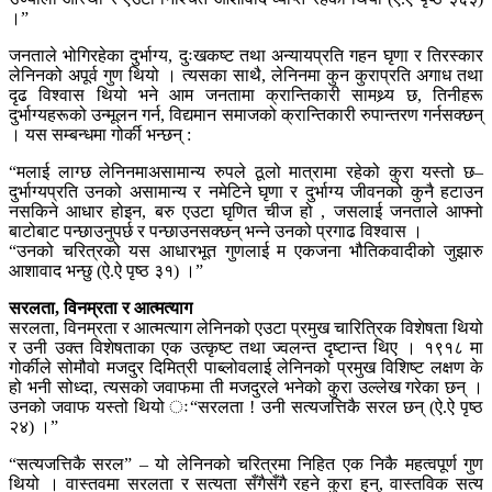
।”
जनताले भोगिरहेका दुर्भाग्य, दुःखकष्ट तथा अन्यायप्रति गहन घृणा र तिरस्कार
लेनिनको अपूर्व गुण थियो । त्यसका साथै, लेनिनमा कुन कुराप्रति अगाध तथा
दृढ विश्वास थियो भने आम जनतामा क्रान्तिकारी सामथ्र्य छ, तिनीहरू
दुर्भाग्यहरूको उन्मूलन गर्न, विद्यमान समाजको क्रान्तिकारी रुपान्तरण गर्नसक्छन्
। यस सम्बन्धमा गोर्की भन्छन् :
“मलाई लाग्छ लेनिनमाअसामान्य रुपले ठूलो मात्रामा रहेको कुरा यस्तो छ–
दुर्भाग्यप्रति उनको असामान्य र नमेटिने घृणा र दुर्भाग्य जीवनको कुनै हटाउन
नसकिने आधार होइन, बरु एउटा घृणित चीज हो , जसलाई जनताले आफ्नो
बाटोबाट पन्छाउनुपर्छ र पन्छाउनसक्छन् भन्ने उनको प्रगाढ विश्वास ।
“उनको चरित्रको यस आधारभूत गुणलाई म एकजना भौतिकवादीको जुझारु
आशावाद भन्छु (ऐ.ऐ पृष्ठ ३१) ।”
सरलता, विनम्रता र आत्मत्याग
सरलता, विनम्रता र आत्मत्याग लेनिनको एउटा प्रमुख चारित्रिक विशेषता थियो
र उनी उक्त विशेषताका एक उत्कृष्ट तथा ज्वलन्त दृष्टान्त थिए । १९१८ मा
गोर्कीले सोमौवो मजदुर दिमित्री पाब्लोवलाई लेनिनको प्रमुख विशिष्ट लक्षण के
हो भनी सोध्दा, त्यसको जवाफमा ती मजदुरले भनेको कुरा उल्लेख गरेका छन् ।
उनको जवाफ यस्तो थियो ः“सरलता ! उनी सत्यजत्तिकै सरल छन् (ऐ.ऐ पृष्ठ
२४) ।”
“सत्यजत्तिकै सरल” – यो लेनिनको चरित्रमा निहित एक निकै महत्वपूर्ण गुण
थियो । वास्तवमा सरलता र सत्यता सँगैसँगै रहने कुरा हुन्, वास्तविक सत्य