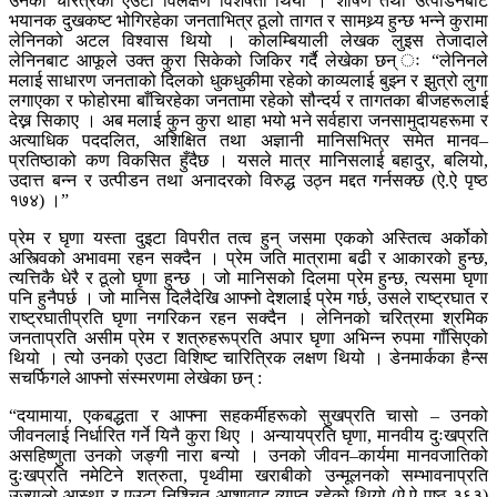
उनको चरित्रको एउटा विलक्षण विशेषता थियो । शोषण तथा उत्पीडनबाट
भयानक दुखकष्ट भोगिरहेका जनताभित्र ठूलो तागत र सामथ्र्य हुन्छ भन्ने कुरामा
लेनिनको अटल विश्वास थियो । कोलम्बियाली लेखक लुइस तेजादाले
लेनिनबाट आफूले उक्त कुरा सिकेको जिकिर गर्दै लेखेका छन् ः “लेनिनले
मलाई साधारण जनताको दिलको धुकधुकीमा रहेको काव्यलाई बुझ्न र झुत्रो लुगा
लगाएका र फोहोरमा बाँचिरहेका जनतामा रहेको सौन्दर्य र तागतका बीजहरूलाई
देख्न सिकाए । अब मलाई कुन कुरा थाहा भयो भने सर्वहारा जनसामुदायहरूमा र
अत्याधिक पददलित, अशिक्षित तथा अज्ञानी मानिसभित्र समेत मानव–
प्रतिष्ठाको कण विकसित हुँदैछ । यसले मात्र मानिसलाई बहादुर, बलियो,
उदात्त बन्न र उत्पीडन तथा अनादरको विरुद्ध उठ्न मद्दत गर्नसक्छ (ऐ.ऐ पृष्ठ
१७४) ।”
प्रेम र घृणा यस्ता दुइटा विपरीत तत्व हुन् जसमा एकको अस्तित्व अर्कोको
अस्त्विको अभावमा रहन सक्दैन । प्रेम जति मात्रामा बढी र आकारको हुन्छ,
त्यत्तिकै धेरै र ठूलो घृणा हुन्छ । जो मानिसको दिलमा प्रेम हुन्छ, त्यसमा घृणा
पनि हुनैपर्छ । जो मानिस दिलैदेखि आफ्नो देशलाई प्रेम गर्छ, उसले राष्ट्रघात र
राष्ट्रघातीप्रति घृणा नगरिकन रहन सक्दैन । लेनिनको चरित्रमा श्रमिक
जनताप्रति असीम प्रेम र शत्रुहरूप्रति अपार घृणा अभिन्न रुपमा गाँसिएको
थियो । त्यो उनको एउटा विशिष्ट चारित्रिक लक्षण थियो । डेनमार्कका हैन्स
सचर्फिगले आफ्नो संस्मरणमा लेखेका छन् :
“दयामाया, एकबद्धता र आफ्ना सहकर्मीहरूको सुखप्रति चासो – उनको
जीवनलाई निर्धारित गर्ने यिनै कुरा थिए । अन्यायप्रति घृणा, मानवीय दुःखप्रति
असहिष्णुता उनको जङ्गी नारा बन्यो । उनको जीवन–कार्यमा मानवजातिको
दुःखप्रति नमेटिने शत्रुता, पृथ्वीमा खराबीको उन्मूलनको सम्भावनाप्रति
उज्यालो आस्था र एउटा निश्चित आशावाद व्याप्त रहेको थियो (ऐ.ऐ पृष्ठ ३६३)