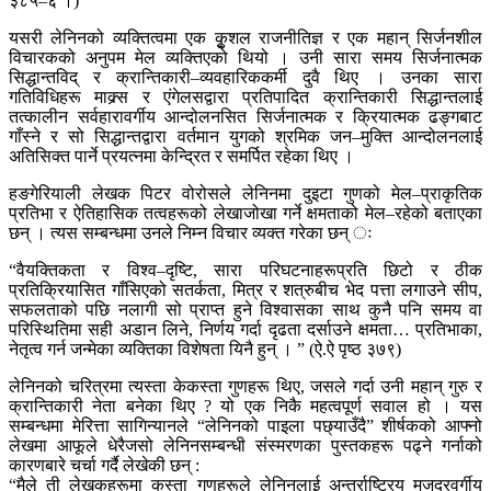
३८५–६ ।)
यसरी लेनिनको व्यक्तित्वमा एक कुृशल राजनीतिज्ञ र एक महान् सिर्जनशील
विचारकको अनुपम मेल व्यक्तिएको थियो । उनी सारा समय सिर्जनात्मक
सिद्धान्तविद् र क्रान्तिकारी–व्यवहारिककर्मी दुवै थिए । उनका सारा
गतिविधिहरू माक्र्स र एंगेलसद्वारा प्रतिपादित क्रान्तिकारी सिद्धान्तलाई
तत्कालीन सर्वहारावर्गीय आन्दोलनसित सिर्जनात्मक र क्रियात्मक ढङ्गबाट
गाँस्ने र सो सिद्धान्तद्वारा वर्तमान युगको श्रमिक जन–मुक्ति आन्दोलनलाई
अतिसिक्त पार्ने प्रयत्नमा केन्द्रित र समर्पित रहेका थिए ।
हङगेरियाली लेखक पिटर वोरोसले लेनिनमा दुइटा गुणको मेल–प्राकृतिक
प्रतिभा र ऐतिहासिक तत्वहरूको लेखाजोखा गर्ने क्षमताको मेल–रहेको बताएका
छन् । त्यस सम्बन्धमा उनले निम्न विचार व्यक्त गरेका छन् ः
“वैयक्तिकता र विश्व–दृष्टि, सारा परिघटनाहरूप्रति छिटो र ठीक
प्रतिक्रियासित गाँसिएको सतर्कता, मित्र र शत्रुबीच भेद पत्ता लगाउने सीप,
सफलताको पछि नलागी सो प्राप्त हुने विश्वासका साथ कुनै पनि समय वा
परिस्थितिमा सही अडान लिने, निर्णय गर्दा दृढता दर्साउने क्षमता… प्रतिभाका,
नेतृत्व गर्न जन्मेका व्यक्तिका विशेषता यिनै हुन् । ” (ऐ.ऐ पृष्ठ ३७९)
लेनिनको चरित्रमा त्यस्ता केकस्ता गुणहरू थिए, जसले गर्दा उनी महान् गुरु र
क्रान्तिकारी नेता बनेका थिए ? यो एक निकै महत्वपूर्ण सवाल हो । यस
सम्बन्धमा मेरित्ता सागिन्यानले “लेनिनको पाइला पछ्याउँदै” शीर्षकको आफ्नो
लेखमा आफूले धेरैजसो लेनिनसम्बन्धी संस्मरणका पुस्तकहरू पढ्ने गर्नाको
कारणबारे चर्चा गर्दै लेखेकी छन् :
“मैले ती लेखकहरूमा कस्ता गुणहरूले लेनिनलाई अन्तर्राष्ट्रिय मजदुरवर्गीय