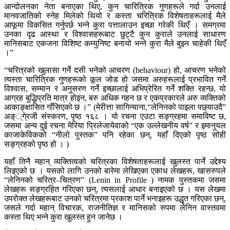
आन्दोलनका नेता बनाएका थिए, कुन चारित्रिक गुणहरूले गर्दा उनलाई
मानवजातिको स्नेह मिलेको थियो र कस्ता चरित्रिक विशेषताहरूलाई मैले
आफूमा विकसित गर्नुपर्छ भन्ने कुरा पत्तालाउन इच्छा गरेकी थिएँ । समग्रमा
उनका दृढ आस्था र विश्वासहरूबाट छुट्टै कुन कुराले उनलाई साधारण
मानिसबाट एकजना विशिष्ट कम्युनिष्ट बनायो भन्ने कुरा मैले बुझ्न चाहेकी थिएँ
।”
“चरित्रको खुलासा गर्ने दसी भनेको आचरण (behaviour) हो, आचरण भनेको
त्यस्ता चारित्रिक गुणहरूको कूल जोड हो जसमा अरुहरूलाई प्रभावित गर्ने
विश्वास, सम्मान र अनुसरण गर्ने इच्छालाई अभिप्रेरित गर्ने शक्ति रहन्छ, यो
आग्रह बुद्धिप्रति मात्र होइन, बरु अधिक गहन छ र एकप्रकारले अरु व्यक्तिको
आकाङ्क्षासित गाँसिएको छ ।” (मेरीत्ता सागिन्याना,“लेनिनको पाइला पछ्याउदै”
अङ््गे्रजी संस्करण, पृष्ठ १६८ । यो रचना एउटा सङ्ग्रहमा समाविष्ट छ,
जसमा अन्य दुई रचना मेरिया प्रिलेजायेवाको “एक उल्लेखनीय वर्ष” र इमानुयल
काजाकेविकको “नीलो पुस्तक” पनि रहेका छन्, यहाँ दिएको पृष्ठ सोही
सङ्ग्रहको पृष्ठ हो । )
यहाँ तिनै महान् व्यक्तित्वको चरित्रका विशेषताहरूलाई खुलस्त पार्ने उद्देश्य
लिइएको छ । यसको लागि उनको बारेमा लेखिएका एकाध लेखहरू, खासरुपले
“लेनिनको चरित्र–चित्रण” (Lenin in Profile ) नामक पुस्तकमा जसमा
लेखहरू सङ्ग्रहित गरिएका छन्, त्यसलाई आधार बनाइएको छ । यस लेखमा
उपरोक्त लेखहरूबाट उनको चरित्रमा प्रकाश पार्ने भनाइहरू उद्धृत गरिएका छन्,
जसले गर्दा महान् विचारक, राजनीतिज्ञ र मानिसको रुपमा लेनिन वास्तवमा
कस्ता थिए भन्ने कुरा खुलस्त हुन जानेछ ।