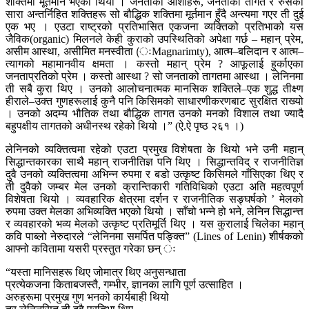
शक्तिमा मूर्तमान भएको थियो । जनताका आशाहरू, जनताको तागत र रुसका
सारा अन्तर्निहित शक्तिहरू सो बौद्धिक शक्तिमा मूर्तमान हुँदै अन्त्यमा गएर ती दुई
एक भए । एउटा राष्ट्रको प्रतिभासित एकजना व्यक्तिको प्रतिभाको यस
जैविक(organic) मिलनले केही कुराको उपस्थितिको अपेक्षा गर्छ – महान् प्रेम,
असीम आस्था, असीमित मनस्वीता (ःMagnarimty), आत्म–बलिदान र आत्म–
त्यागको महामानवीय क्षमता । कस्तो महान् प्रेम ? आफूलाई हुर्काएका
जनताप्रतिको प्रेम । कस्तो आस्था ? सो जनताको तागतमा आस्था । लेनिनमा
ती सबै कुरा थिए । उनको आलोचनात्मक मानसिक शक्तिले–एक शुद्ध तीक्ष्ण
हीराले–उक्त गुणहरूलाई कुनै पनि किसिमको साधारणीकरणबाट सुरक्षित राख्यो
। उनको अदम्य भौतिक तथा बौद्धिक तागत उनको मनको विशाल तथा ज्यादै
बहुपक्षीय तागतको अधीनस्थ रहेको थियो ।” (ऐ.ऐ पृष्ठ २६१ ।)
लेनिनको व्यक्तित्वमा रहेको एउटा प्रमुख विशेषता के थियो भने उनी महान्
सिद्धान्तकारका साथै महान् राजनीतिज्ञ पनि थिए । सिद्धान्तविद् र राजनीतिज्ञ
दुवै उनको व्यक्तित्वमा अभिन्न रुपमा र बडो उत्कृष्ट किसिमले गाँसिएका थिए र
ती दुवैको जम्बर मेल उनको क्रान्तिकारी गतिविधिको एउटा अति महत्वपूर्ण
विशेषता थियो । व्यवहारिक क्षेत्रमा दर्शन र राजनीतिक सङ्घर्षको ’ मेलको
रुपमा उक्त मेलका अभिव्यक्ति भएको थियो । साँचो भन्ने हो भने, लेनिन सिद्धान्त्त
र व्यवहारको भव्य मेलको उत्कृष्ट प्रतिमूर्ति थिए । यस कुरालाई चिलेका महान्
कवि पाब्लो नेरुदारले “लेनिनमा समर्पित पङ्क्ति” (Lines of Lenin) शीर्षकको
आफ्नो कवितामा यसरी प्रस्तुत गरेका छन् ः
“यस्ता मानिसहरू थिए जोमात्र थिए अनुसन्धाता
प्रत्येकजना किताबजस्तै, गम्भीर, ज्ञानका लागि पूर्ण उत्साहित ।
अरुहरूमा प्रमुख गुण भनको कार्यबाही थियो