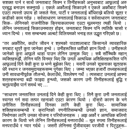
सशक्त पार्न र साथै जनताबाट सिक्न र तिनीहरूको अनुभवबाट आफूलाई अरु
प्रबुद्ध बनाउन सक्नुपर्छ । एकले अर्कोलाई सिकाउने र एकले अर्कोबाट सिक्ने
एउटा त्यस्तो उपाय हो जसले नेता, पार्टी र जनतालाई बाँधिराख्ने बलियो सूत्र र
कडीको काम गर्दछ । सर्वसाधारण जनतालाई सिकाऊ र सर्वसाधारण जनताबाट
सिक– लेनिनको राजनीतिक क्रियाकलापमा एउटा मूलमन्त्र त्यही थियो ।
लेनिन जनतालाई सिकाउनमात्र होइन, जनताबाट सिक्न पनि त्यतिकै चासो र
ध्यान दिन्थे । यस सम्बन्धमा अल्बर्ट विलियमको भनाइ तल उद्धृत गरिएको छ :
“तर अर्कोतिर, कठोर जीवन र श्रमको पाठशालाबाट किसानले व्यावहारिक
रुपबाट थुप्रै कुरा जानेका हुन्थे । उनीहरूसित धर्तीको ज्ञान थियो । उनीहरूले
जानेको कुरा आफूले थाहा पाउन लेनिन उत्सुक थिए । सबै साँच्चिकै महान्
व्यक्तिहरूझैं, लेनिन यति विनम्र थिए कि उनले अत्यधिक अशिक्षितहरूसित पनि
आफूलाई दिने केही कुरा छ भन्ने बुझेका थिए । यसरी उनको सूचनाका सूत्रहरू
धेरै स्थान र जनसमुदायहरूसम्म पुगेका थिए । जम्मा भएका हजारौं तथ्यहरूलाई
उनी सावधानीपूर्वक तौलन्थे, केलाउँथे, विश्लेषण गर्थे । त्यसबाट उनलाई आफ्ना
शत्रुहरूभन्दा बढी फाइदा हुन्थ्यो, जसको कारण उनी तिनीहरूलाई बुद्धि र
चतु¥याइँमा पार्न समर्थ भए …
“साधारण जनतासित उनलाई दिने केही कुरा थिए । तिनै कुरा उनी जनतालाई
स्वागत गर्न सदा तत्पर रहनाको एउटा कारण थियो । दोस्रो कारण के भने
उनीसित तिनीहरूलाई दिनका लागि केही कुरा थिए– सामाजिक
शक्तिहरूसम्बन्धी र क्रान्तिको रणनीतिसम्बन्धी उनको ज्ञान, समाजवाद
निर्माणका लागि उनका योजना र परियोजनाहरू । अझ अर्को र अत्यधिक बलियो
कारण के थियो भने लेनिन तिनीहरूलाई मनपराउँथे – मूल रुपमा तिनीहरूलाई
मनपराउँथे र प्यार गर्दथे । जसरी लेनिनमा पुँजीवादका परजीवी र पिट्ठूहरू–