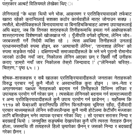
पत्रकार अल्बर्ट विलियमले लेखेका थिए ः
लेनिनलाई “के थाहा थियो भने भोक, आक्रमण र प्रतिक्रियावादको तर्फबाट
खतरा रहेको क्रान्तिलाई सशक्त कठोर कार्यवाहीले मात्र जोगाउन सक्छ ।
त्यसैले, बोल्सेविकहरूले बिनादयामाया वा बिनाहिचकिचाहट आफ्ना उपायहरूलाई
अघि बढाए, जब कि तिनका शत्रुहरूले तिनीहरूमाथि हमला गर्न आक्षेपहरूको
शास्त्रागारमा विशेषणको खोजखाज गरे । पुँजीपति वर्गको दृष्टिमा, लेनिन जोर–
जरबजस्ती गर्ने निर्दयी व्यक्ति रहे । त्यस अवधिमा तिनीहरूले उनलाई
प्रधानमन्त्रीको रुपमा होइन, बरु ‘अत्याचारी लेनिन’, ‘तानाशाह लेनिन’ को
रुपमा सङ्केत गर्दथे । दक्षिणपन्थी समाजवादीहरूले के भने भने पुरानो रोमानोव
जारको ठाउँमा नयाँ जार, निकोलस लेनिन आएका छन् र खिसी गर्दै उनीहरू
कराए ‘हाम्रो नयाँ जार निकोलस तेस्रो जिन्दावाद !’ (“लेनिनको चरित्र–
चित्रण,” पृष्ठ ६५ । )
शोषक–शासकहरू र सबै खालका प्रतिक्रियावादीहरूले जनताका नेताहरूको
विरुद्ध प्रचार गर्नु कुनै नौलो र अस्वाभाविक कुरा होइन । जन–नेता र
अग्रगमनका पक्षधर नेताहरूको बदनाम गर्न तिनीहरूले विभिन्न तरिका र
उपायहरू प्रयोग गर्ने गरेका छन् । त्यसबेला लेनिनको बदनाम गर्न साम्राज्यवादी
र अन्य प्रतिक्रियावादीहरूले कुनै उपाय प्रयोग गर्न छाडेनन् । यहाँसम्म कि
१९१७ को फेब्रअरी क्रान्तिपछि लेनिन फिनलैन्डमा भूमिगत रहँदा, पुँजीवादी
प्रचार माध्यमहरूले लेनिन स्वीजरलैन्डमा कुनै नामी होटेलमा केटीसँग मज्जाका
लागि बसिरहेछन् भनेर व्यापक प्रचार गरेका थिए । सो प्रचार सरासर निन्दा र
बदख्वाइँ थियो । जनमुक्ति सङ्घर्षमा देखापरेका कुनै पनि त्यस्ता नेताहरु छैनन्
होला, जसमाथि ती तत्वहरुले हिलो छ्यापेका छैनन् र जसको निन्दा र बदख्वाइँ
गरेका छैनन् ।