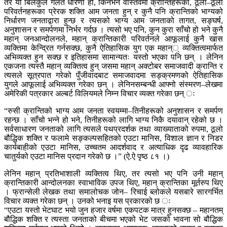
तर यो बिलकुल गलत धारणा हो, किनभने वास्तवमा क्रान्तिहरूका, ठूला–ठूला
परिवर्तनहरूका प्रेरक शक्ति आम जनता हुन् र कुनै पनि क्रान्तिको भाग्यको
निर्धारण जनताद्वारा हुन्छ र त्यसको भाग्य आम जनताको तागत, सङ्घर्ष,
अनुशासन र समर्पणमा निर्भर गर्दछ । त्यसो भए पनि, कुन कुरा साँचो हो भने कुनै
महान् जनआन्दोलनले, महान् क्रान्तिकारी परिवर्तनले आफूलाई कुनै खास
व्यक्तिमा केन्द्रित गर्नसक्छ, कुनै ऐतिहासिक युग एक महान्् व्यक्तित्वमार्फत
अभिव्यक्त हुन सक्छ र इतिहासमा सामान्यतः यस्तो भएका पनि छन् । लेनिन
एकजना त्यस्तै महान् व्यक्तित्व हुन् जसमा महान् अक्टोबर समाजवादी क्रान्ति र
त्यसले सूत्रपात गरेको पुँजीवादबाट समाजवादमा सङ्क्रमणको ऐतिहासिक
युगले आफूलाई अभिव्यक्त गरेका छन् । लेनिनसम्बन्धी आफ्नो संस्मरण–लेखमा
अमेरिकी पत्रकार अल्बर्ट विलियमले निम्न विचार व्यक्त गरेका छन् ः
“रुसी क्रान्तिको भाग्य आम जनता स्वयम्मा–तिनीहरूको अनुशासन र समर्पण
रहन्छ । साँचो भन्ने हो भने, तिनीहरूको लागि भाग्य निकै दयावान् रहेको छ ।
सर्वसाधारण जनताको लागि त्यसले पथप्रदर्शक तथा व्याख्याताको रुपमा, ठूलो
बौद्धिक शक्ति र फलामे सङ्कल्पसहितको एउटा मानिस, विशाल ज्ञान र निडर
कार्यबाहीको एउटा मानिस, उच्चतम आदर्शवाद र अत्याधिक दृढ व्यावहारिक
चातुर्यको एउटा मानिस प्रदान गरेको छ ।” (ऐ.ऐ पृष्ठ ८१ ।)
लेनिन महान् प्रतिभाशाली व्यक्तित्व थिए, तर त्यसो भए पनि उनी महान्
क्रान्तिकारी आन्दोलनका स्वाभाविक उपज थिए, महान् क्रान्तिका मूर्तरुप थिए
। फ्रान्सेली लेखक तथा समालोचक जोन– रिचाई ब्लोकले यसबारे सारगर्भित
विचार व्यक्त गरेका छन् । उनको भनाइ यस प्रकारको छ ः
“एउटा यस्तो भेटघाट भयो जुन हजार वर्षमा एकपटक मात्र हुनसक्छ – महानतम्
बौद्धिक शक्ति र त्यस्ता जनताको बीचमा भएको भेट जसको भावना सो बौद्धिक