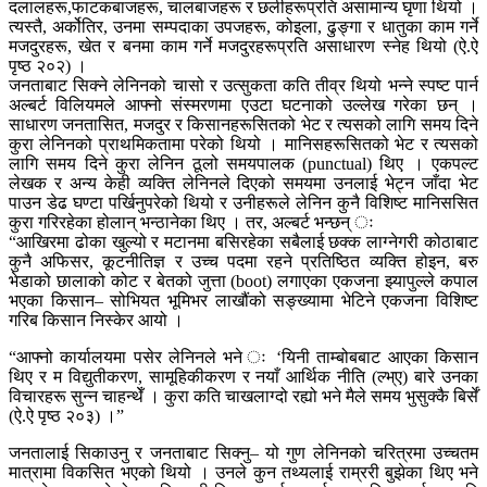
दलालहरू,फाटकबाजहरू, चालबाजहरू र छलीहरूप्रति असामान्य घृणा थियो ।
त्यस्तै, अर्कोतिर, उनमा सम्पदाका उपजहरू, कोइला, ढुङ्गा र धातुका काम गर्ने
मजदुरहरू, खेत र बनमा काम गर्ने मजदुरहरूप्रति असाधारण स्नेह थियो (ऐ.ऐ
पृष्ठ २०२) ।
जनताबाट सिक्ने लेनिनको चासो र उत्सुकता कति तीव्र थियो भन्ने स्पष्ट पार्न
अल्बर्ट विलियमले आफ्नो संस्मरणमा एउटा घटनाको उल्लेख गरेका छन् ।
साधारण जनतासित, मजदुर र किसानहरूसितको भेट र त्यसको लागि समय दिने
कुरा लेनिनको प्राथमिकतामा परेको थियो । मानिसहरूसितको भेट र त्यसको
लागि समय दिने कुरा लेनिन ठूलो समयपालक (punctual) थिए । एकपल्ट
लेखक र अन्य केही व्यक्ति लेनिनले दिएको समयमा उनलाई भेट्न जाँदा भेट
पाउन डेढ घण्टा पर्खिनुपरेको थियो र उनीहरूले लेनिन कुनै विशिष्ट मानिससित
कुरा गरिरहेका होलान् भन्ठानेका थिए । तर, अल्बर्ट भन्छन् ः
“आखिरमा ढोका खुल्यो र मटानमा बसिरहेका सबैलाई छक्क लाग्नेगरी कोठाबाट
कुनै अफिसर, कूटनीतिज्ञ र उच्च पदमा रहने प्रतिष्ठित व्यक्ति होइन, बरु
भेडाको छालाको कोट र बेतको जुत्ता (boot) लगाएका एकजना झ्यापुल्ले कपाल
भएका किसान– सोभियत भूमिभर लाखौंको सङ्ख्यामा भेटिने एकजना विशिष्ट
गरिब किसान निस्केर आयो ।
“आफ्नो कार्यालयमा पसेर लेनिनले भने ः ‘यिनी ताम्बोबबाट आएका किसान
थिए र म विद्युतीकरण, सामूहिकीकरण र नयाँ आर्थिक नीति (ल्भ्ए) बारे उनका
विचारहरू सुन्न चाहन्थेँ । कुरा कति चाखलाग्दो रह्यो भने मैले समय भुसुक्कै बिर्सें
(ऐ.ऐ पृष्ठ २०३) ।”
जनतालाई सिकाउनु र जनताबाट सिक्नु– यो गुण लेनिनको चरित्रमा उच्चतम
मात्रामा विकसित भएको थियो । उनले कुन तथ्यलाई राम्ररी बुझेका थिए भने