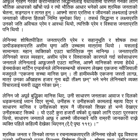
आफूले ग्रहण गरेको क्रान्तिकारी सिद्धान्तलाई यथार्थतामा परिणत गर्नका लागि
भौतिक आधारको खाँचो पर्छ र त्यो भौतिक आधार भनेको आम श्रमिक जनताको
चेतना, सङ्गठन र तागत हुन् । आफ्नो सारा प्रतिभा र जीवनको लक्ष्यलाई उनले
जनताको जीवन्त हितको निम्ति सुम्पेका थिए । तसर्थ सिद्धान्त र लक्ष्यप्रति
उनको जति अविचल प्रेम र आस्था थियो, त्यत्तिकै प्रेम र विश्वास जनताप्रति
पनि थियो ।
लेनिनमा शोषितपीडित जनताप्रति प्रेम र सहानुभूति र शोषक तथा
उत्पीडकहरूप्रति असीम घृणा अति उच्चतम मात्रामा थियो । यसलाई
सामान्यतः महान् व्यक्तिको एउटा चारित्रिक गुण मानिन्छ । जनताप्रति
लेनिनको सरल व्यवहार, असीम प्रेम र विश्वासको कारणले गर्दा सर्वसाधारण
जनताले लेनिनलाई आफूजस्तै एउटा मानिस, आफ्नै मानिसको रुपमा हेर्दथे ,
डेनमार्कका मार्टिन एन्डर्सनले लेनिनसम्बन्धी संस्मरण लेखमा एकजना नर्वेजियाली
मजदुरले “एकजना सच्चा मानिस छन् । ती हामीमध्येकै एकजना जस्तो लाग्छ,
मात्र उनका आँखाहरू हजार गुना बढी तीक्ष्ण छन्” भने भनेर लेनिनबारे व्यक्त
विचारलाई यसरी उद्धृत गरेका छन् :
लेनिन जो अपूर्व बुद्धिका मानिस थिए, उनी साधारण जनताका आवाज र दिलको
धड्कनलाई ध्यान दिएर सुन्थे, उनीहरू र उनीहरूको कामलाई महत्व दिएर र
साधारण मानिस र उनीहरूको श्रम नै जीवनको शिखर हो भन्ने देखाएर
उनीहरूबाट सिक्थे । यो एउटै कुरा हजारौं वर्षको दुःखको लागि एउटा पुरस्कार
थियो, साधारण जनताले आफू र आफ्नो जीवनबारे यति राम्ररी जानकारी राख्ने
व्यक्ति पहिले कहिल्यै देखेका थिएनन् (ऐ.ऐ पृष्ठ ११९) ।”
श्रमिक जनता र तिनको तागत र रचनात्मकताप्रति लेनिनमा रहेको दृढ विश्वास