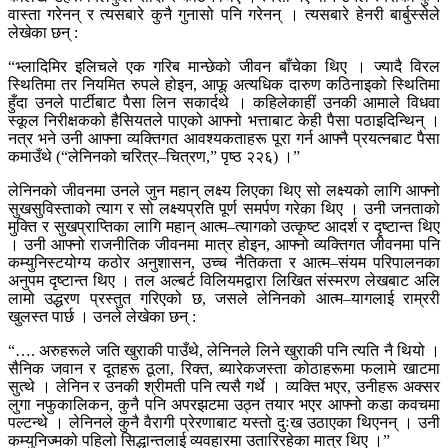
वास्ता गरेनन् र त्यसबारे कुनै गुनासो पनि गरेनन् । त्यसबारे हेनरी बार्बुस्सेले
लेखेका छन् :
“भ्लादिमिर इलिचले एक गरिब मान्छेको जीवन बाँचेका थिए । ज्यादै विरल
स्थितिमा तर नियमित रुपले होइन, आफू अत्यधिक दारुण कठिनाइको स्थितिमा
हुँदा उनले पार्टीबाट पैसा लिन सकार्दथे । कहिलेकाहीं उनकी आमाले विधवा
स्कूल निरीक्षकको हैसियतले पाएको आफ्नो भत्ताबाट केही पैसा पठाइदिन्थिन् ।
नत्र भने उनी आफ्ना व्यक्तिगत आवश्यकताहरू पूरा गर्न आफ्नै प्रयत्नबाट पैसा
कमाउँथे (“लेनिनको चरित्र–चित्रण,” पृष्ठ २२६) ।”
लेनिनको जीवनमा उनले जुन महान् लक्ष्य लिएका थिए सो लक्ष्यको लागि आफ्नो
सुखसुविस्ताको त्याग र सो लक्ष्यप्रति पूर्ण समर्पण गरेका थिए । उनी जनताको
मुक्ति र सुखप्राप्तिका लागि महान् आत्म–त्यागको उत्कृष्ट आदर्श र दृष्टान्त थिए
। उनी आफ्नो राजनीतिक जीवनमा मात्र होइन, आफ्नो व्यक्तिगत जीवनमा पनि
कम्युनिस्टयोग्य कठोर अनुशासन, उच्च नैतिकता र आत्म–संयम परिपालनका
अनुपम दृष्टान्त थिए । तल अल्बर्ट विलियमद्वारा लिखित संस्मरण लेखबाट अलि
लामो उद्धरण प्रस्तुत गरिएको छ, जसले लेनिनको आत्म–यागलाई राम्ररी
खुलस्त पार्छ । उनले लेखेका छन् :
“…. अरुहरूले जति खुराकी पाउँथे, लेनिनले लिने खुराकी पनि त्यति नै थियो ।
सैनिक जवान र दूतहरू ठूला, रिक्त, ब्यारेकजस्ता कोठाहरूमा फलामे खाटमा
सुत्थे । लेनिन र उनकी श्रीमती पनि त्यसै गर्थे । व्यक्ति भएर, उनीहरू अक्सर
लुगा नफुकालिकन, कुनै पनि अपरझटमा उठ्न तयार भएर आफ्नो कडा कवचमा
पल्टन्थे । लेनिनले कुनै वैरागी प्रेरणाबाट यस्तो दुःख उठाएका थिएनन् । उनी
कम्युनिज्मको पहिलो सिद्धान्तलाई व्यवहारमा उतारिरहेका मात्र थिए ।”