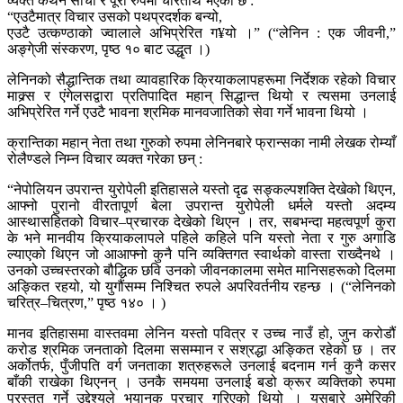
व्यक्त कथन साँचो र पूरा रुपमा चरितार्थ भएको छ :
“एउटैमात्र विचार उसको पथप्रदर्शक बन्यो,
एउटै उत्कण्ठाको ज्वालाले अभिप्रेरित ग¥यो ।” (“लेनिन : एक जीवनी,”
अङ्गे्जी संस्करण, पृष्ठ १० बाट उद्धृत ।)
लेनिनको सैद्धान्तिक तथा व्यावहारिक क्रियाकलापहरूमा निर्देशक रहेको विचार
माक्र्स र एंगेलसद्वारा प्रतिपादित महान् सिद्धान्त थियो र त्यसमा उनलाई
अभिप्रेरित गर्ने एउटै भावना श्रमिक मानवजातिको सेवा गर्ने भावना थियो ।
क्रान्तिका महान् नेता तथा गुरुको रुपमा लेनिनबारे फ्रान्सका नामी लेखक रोम्याँ
रोलैण्डले निम्न विचार व्यक्त गरेका छन् :
“नेपोलियन उपरान्त युरोपेली इतिहासले यस्तो दृढ सङ्कल्पशक्ति देखेको थिएन,
आफ्नो पुरानो वीरतापूर्ण बेला उपरान्त युरोपेली धर्मले यस्तो अदम्य
आस्थासहितको विचार–प्रचारक देखेको थिएन । तर, सबभन्दा महत्वपूर्ण कुरा
के भने मानवीय क्रियाकलापले पहिले कहिले पनि यस्तो नेता र गुरु अगाडि
ल्याएको थिएन जो आआफ्नो कुनै पनि व्यक्तिगत स्वार्थको वास्ता राख्दैनथे ।
उनको उच्चस्तरको बौद्धिक छवि उनको जीवनकालमा समेत मानिसहरूको दिलमा
अङ्कित रहयो, यो युगौंसम्म निश्चित रुपले अपरिवर्तनीय रहन्छ । (“लेनिनको
चरित्र–चित्रण,” पृष्ठ १४० । )
मानव इतिहासमा वास्तवमा लेनिन यस्तो पवित्र र उच्च नाउँ हो, जुन करोडौं
करोड श्रमिक जनताको दिलमा ससम्मान र सश्रद्धा अङ्कित रहेको छ । तर
अर्कोतर्फ, पुँजीपति वर्ग जनताका शत्रुहरूले उनलाई बदनाम गर्न कुनै कसर
बाँकी राखेका थिएनन् । उनकै समयमा उनलाई बडो क्रूर व्यक्तिको रुपमा
प्रस्तुत गर्ने उद्देश्यले भयानक प्रचार गरिएको थियो । यसबारे अमेरिकी