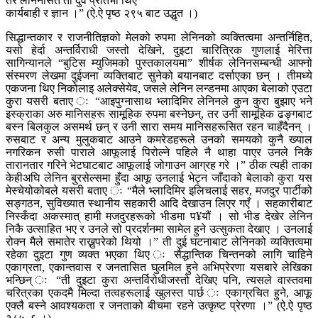
तर लेनिनसित ती दुवै प्रतिभा थिए
कार्यबाही र ज्ञान ।” (ऐ.ऐ पृष्ठ २९५ बाट उद्धृत ।)
सिद्धान्तकार र राजनीतिज्ञको मेलको रुपमा लेनिनको व्यक्तित्वमा अन्तर्निहित,
यसो हेर्दा अन्तर्विराधी जस्तो देखिने, दुइटा चारित्रिक गुणलाई मेरित्ता
सागिन्यानले “बुटिस म्युजिमको पुस्तकालयमा” शीर्षक लेनिनसम्बन्धी आफ्नो
संस्मरण लेखमा दुईजना व्यक्तिबाट सुनेको बयानबाट दर्साएका छन् । तीमध्ये
एकजना थिए निकोलाइ अलेक्सेयेव, जसले लेनिन लन्डनमा आएका बेलाको एउटा
कुरा यसरी बताए ः “आइपुग्नासाथ भ्लादिमिर लेनिनले कुन कुरा बुझाए भने
इस्क्राका अरु मानिसहरू सामूहिक रुपमा बस्नेछन्, तर उनी सामूहिक ढङ्गबाट
बस्न बिलकुल असमर्थ छन् र उनी सारा समय मानिसहरूसित रहन चाहँदैनन् ।
रुसबाट र अन्य मुलुकबाट आउने कमरेडहरूले उनको समयको कुनै ख्याल
नगरिकन रुसी पाराले आफूलाई पिरोल्ने पहिले नै थाहा पाएर उनले निकै
तारानतार गरिने भेटघाटबाट आफूलाई जोगाउन आग्रह गरे ।” ठीक त्यही ताका
केहीअघि लेनिन बु्रसेल्समा हुँदा आफू उनलाई भेट्न जाँदाको बेलाको कुरा यस
मेस्चेयोकोबले यसरी बताए ः “मैले भ्लादिमिर इलिचलाई सहर, मजदुर पार्टीको
सङ्गठन, सुविख्यात स्थानीय सहकारी आदि देखाउन लिएर गएँ । सहकारीबाट
निस्कँदा अकस्मात् हामी मजदुरहरूको भीडमा प¥यौं । सो भीड देखेर लेनिन
निकै उत्साहित भए र उनले सो प्रदर्शनमा सामेल हुने उत्सुकता देखाए । उनलाई
रोक्न मैले समातेर राख्नुपरेको थियो ।” ती दुई घटनाबाट लेनिनको व्यक्तित्वमा
रहेका दुइटा गुण व्यक्त भएका थिए ः सैद्धान्तिक चिन्तनको लागि चाहिने
एकाग्रता, एकान्तवास र जनतासित घुलमिल हुने अभिप्रेरणा यसबारे लेखिका
भन्छिन् ः “ती दुइटा कुरा अन्तर्विरोधीजस्तो देखिए पनि, त्यसले वास्तवमा
चरित्रका एकदमै मिल्दा तत्वहरूलाई खुलस्त पार्छ ः एकाग्रचित हुने, आफू
एक्लै बस्ने आवश्यकता र जनताको बीचमा रहने उत्कृष्ट प्रेरणा ।” (ऐ.ऐ पृष्ठ