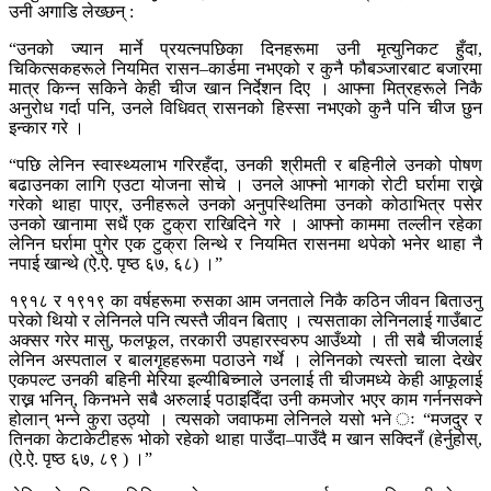
उनी अगाडि लेख्छन् :
“उनको ज्यान मार्ने प्रयत्नपछिका दिनहरूमा उनी मृत्युनिकट हुँदा,
चिकित्सकहरूले नियमित रासन–कार्डमा नभएको र कुनै फौबञ्जारबाट बजारमा
मात्र किन्न सकिने केही चीज खान निर्देशन दिए । आफ्ना मित्रहरूले निकै
अनुरोध गर्दा पनि, उनले विधिवत् रासनको हिस्सा नभएको कुनै पनि चीज छुन
इन्कार गरे ।
“पछि लेनिन स्वास्थ्यलाभ गरिरहँदा, उनकी श्रीमती र बहिनीले उनको पोषण
बढाउनका लागि एउटा योजना सोचे । उनले आफ्नो भागको रोटी घर्रामा राख्ने
गरेको थाहा पाएर, उनीहरूले उनको अनुपस्थितिमा उनको कोठाभित्र पसेर
उनको खानामा सधैं एक टुक्रा राखिदिने गरे । आफ्नो काममा तल्लीन रहेका
लेनिन घर्रामा पुगेर एक टुक्रा लिन्थे र नियमित रासनमा थपेको भनेर थाहा नै
नपाई खान्थे (ऐ.ऐ. पृष्ठ ६७, ६८) ।”
१९१८ र १९१९ का वर्षहरूमा रुसका आम जनताले निकै कठिन जीवन बिताउनु
परेको थियो र लेनिनले पनि त्यस्तै जीवन बिताए । त्यसताका लेनिनलाई गाउँबाट
अक्सर गरेर मासु, फलफूल, तरकारी उपहारस्वरुप आउँथ्यो । ती सबै चीजलाई
लेनिन अस्पताल र बालगृहहरूमा पठाउने गर्थे । लेनिनको त्यस्तो चाला देखेर
एकपल्ट उनकी बहिनी मेरिया इल्यीबिच्नाले उनलाई ती चीजमध्ये केही आफूलाई
राख्न भनिन्, किनभने सबै अरुलाई पठाइदिँदा उनी कमजोर भएर काम गर्ननसक्ने
होलान् भन्ने कुरा उठ्यो । त्यसको जवाफमा लेनिनले यसो भने ः “मजदुर र
तिनका केटाकेटीहरू भोको रहेको थाहा पाउँदा–पाउँदै म खान सक्दिनँ (हेर्नुहोस्,
(ऐ.ऐ. पृष्ठ ६७, ८९ ) ।”