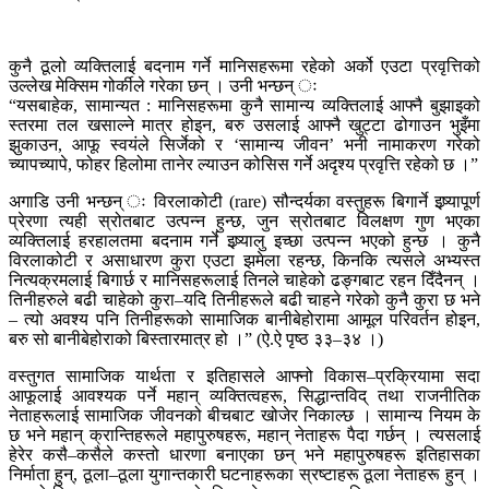
कुनै ठूलो व्यक्तिलाई बदनाम गर्ने मानिसहरूमा रहेको अर्को एउटा प्रवृत्तिको
उल्लेख मेक्सिम गोर्कीले गरेका छन् । उनी भन्छन् ः
“यसबाहेक, सामान्यत : मानिसहरूमा कुनै सामान्य व्यक्तिलाई आफ्नै बुझाइको
स्तरमा तल खसाल्ने मात्र होइन, बरु उसलाई आफ्नै खुट्टा ढोगाउन भुइँमा
झुकाउन, आफू स्वयंले सिर्जेको र ‘सामान्य जीवन’ भनी नामाकरण गरेको
च्यापच्यापे, फोहर हिलोमा तानेर ल्याउन कोसिस गर्ने अदृश्य प्रवृत्ति रहेको छ ।”
अगाडि उनी भन्छन् ः विरलाकोटी (rare) सौन्दर्यका वस्तुहरू बिगार्ने इष्र्यापूर्ण
प्रेरणा त्यही स्रोतबाट उत्पन्न हुन्छ, जुन स्रोतबाट विलक्षण गुण भएका
व्यक्तिलाई हरहालतमा बदनाम गर्ने इष्र्यालु इच्छा उत्पन्न भएको हुन्छ । कुनै
विरलाकोटी र असाधारण कुरा एउटा झमेला रहन्छ, किनकि त्यसले अभ्यस्त
नित्यक्रमलाई बिगार्छ र मानिसहरूलाई तिनले चाहेको ढङ्गबाट रहन दिँदैनन् ।
तिनीहरुले बढी चाहेको कुरा–यदि तिनीहरूले बढी चाहने गरेको कुनै कुरा छ भने
– त्यो अवश्य पनि तिनीहरूको सामाजिक बानीबेहोरामा आमूल परिवर्तन होइन,
बरु सो बानीबेहोराको बिस्तारमात्र हो ।” (ऐ.ऐ पृष्ठ ३३–३४ ।)
वस्तुगत सामाजिक यार्थता र इतिहासले आफ्नो विकास–प्रक्रियामा सदा
आफूलाई आवश्यक पर्ने महान् व्यक्तित्वहरू, सिद्धान्तविद् तथा राजनीतिक
नेताहरूलाई सामाजिक जीवनको बीचबाट खोजेर निकाल्छ । सामान्य नियम के
छ भने महान् क्रान्तिहरूले महापुरुषहरू, महान् नेताहरू पैदा गर्छन् । त्यसलाई
हेरेर कसै–कसैले कस्तो धारणा बनाएका छन् भने महापुरुषहरू इतिहासका
निर्माता हुन्, ठूला–ठूला युगान्तकारी घटनाहरूका स्रष्टाहरू ठूला नेताहरू हुन् ।