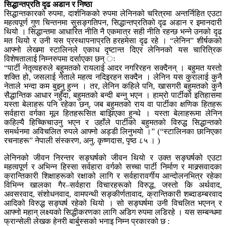
सिद्धान्तप्रति दृढ अडान र निष्ठा
सिद्धान्तकारको रुपमा, दार्शनिकको रुपमा लेनिनको चरित्रमा अन्तर्निहित एउटा
महत्वपूर्ण गुण चिन्तनमा सुसङ्गतिपन, सिद्धान्तप्रतिको दृढ अडान र इमानदारी
थियो । सिद्धान्तमा आधारित नीति नै एकमात्र सही नीति रहन्छ भन्ने उनको दृढ
मत थियो र उनी यस प्रस्थापनाप्रति हरहमेसा दृढ रहे । “लेनिन” शीर्षकको
आफ्नो लेखमा स्टालिनले एकाध दृष्टान्त दिएर लेनिनको यस चारित्रिक
विशेषतालाई निम्नरुपमा दर्साएका छन् ः
“पार्टी नेतृत्वहरुले बहुमतको रायलाई आदर नगरिरहन सक्दैनन् । बहुमत यस्तो
शक्ति हो, जसलाई नेताले महत्व नदिइरहन सक्दैन । लेनिन यस कुरालाई कुनै
नेताले भन्दा कम बुझ्नु हुन्न । तर, लेनिन कहिले पनि, खासगरी बहुमतको कुनै
सैद्धान्तिक आधार नहुँदा, बहुमतको बन्दी बन्नु भएन । हाम्रो पार्टीको इतिहासमा
यस्ता बेलाहरू पनि रहेका छन्, जब बहुमतको राय वा पार्टीका क्षणिक हितहरू
सर्वहारा वर्गका मूल हितहरूसित बाझिएका हुन्थे । यस्ता बेलाहरूमा लेनिन
कहिल्यै हिच्किचाउनु भएन र उहाँले पार्टीको बहुमतको विरुद्ध सिद्धान्तको
समर्थनमा अविचलित रुपले आफ्नो अड्डी लिनुभयो ।” (“स्टालिनका छानिएका
रचनाहरू” नेपाली संस्करण, अनु. कृष्णदास, पृष्ठ ८५ । )
लेनिनको जीवन निरन्तर सङ्घर्षको जीवन थियो र उक्त सङ्घर्षको एउटा
महत्वपूर्ण र अभिन्न हिस्सा सर्वहारा वर्गको सच्चा पार्टी निर्माण र माक्र्सवादका
क्रान्तिकारी शिक्षाहरूको रक्षाको लागि र सर्वहारावर्गीय आन्दोलनभित्र रहेका
विभिन्न खालका गैर–सर्वहारा विचारहरूको विरुद्ध, जस्तो कि अर्थवाद,
अवसरवाद, संशोधनवाद, वामपन्थी सङ्कीर्णतावाद, क्रान्तिकारी शब्दाडम्बरवाद
आदिको विरुद्ध सङ्घर्ष रहेको थियो । सो सङ्घर्षमा उनी विचलित भएनन् र
आफ्नो महान् लक्ष्यको सिद्धीकरणका लागि अडिग रुपमा लडिरहे । यस सम्बन्धमा
फ्रान्सेली लेखक हेनरी बार्बुस्सको भनाइ निम्न प्रकारको छ :