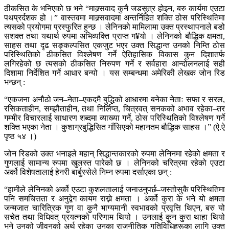
ठीकसित के भनिएको छ भने “माक्र्सवाद कुनै जडसूत्र होइन, बरु कार्यमा एउटा
पथप्रर्दशक हो ।” वास्तवमा माक्र्सवादमा अन्तर्निहित शक्ति ठोस परिस्थितिमा
त्यसको प्रयोगमा प्रस्फुरित हुन्छ । लेनिनको मामिलामा उक्त प्रस्थापनाले बडो
सशक्त तथा यथार्थ रुपमा अभिव्यक्ति प्राप्त ग¥यो । लेनिनको बौद्धिक क्षमता,
साहस तथा दृढ सङ्कल्पसित एकजुट भएर उक्त सिद्धान्त उनको निम्ति ठोस
परिस्थितिको ठीकसित विश्लेषण गर्ने ऐतिहासिक विकास कुन दिशातर्फ
लगिरहेको छ त्यसको ठीकसित निरुपण गर्ने र सर्वहारा आन्दोलनलाई सही
दिशामा निर्देशित गर्ने आधार बन्यो । यस सम्बन्धमा अमेरिकी लेखक जोन रिड
भन्छन् :
“एकजना अनौठो जन–नेता–एकदमै बुद्धिको आधारमा बनेका नेताः सफा र सरल,
रसिकताहीन, सम्झौताहीन, तथा निर्लिप्त, चित्रवत् सनकको अभाव रहेका–तर
गम्भीर विचारलाई साधारण शब्दमा व्याख्या गर्ने, ठोस परिस्थितिको विश्लेषण गर्ने
शक्ति भएका नेता । कुशाग्रबुद्धिसित गाँसिएको महानतम बौद्धिक साहस ।” (ऐ.ऐ
पृष्ठ ५४ ।)
जोन रिडको उक्त भनाइले महान् सिद्धान्तकारको रुपमा लेनिनमा रहेको क्षमता र
गुणलाई सामान्य रुपमा खुलस्त पारेको छ । लेनिनको चरित्रमा रहेको एउटा
अर्को विशेषतालाई हेनरी बार्बुस्सेले निम्न रुपमा दर्साएका छन् :
“हामीले लेनिनको अर्को एउटा कुशलतालाई जनाउनुपर्छ–जस्तोसुकै परिस्थितिमा
पनि समचित्तता र अनुद्वेग कायम राख्ने क्षमता । अर्को कुरा के भने यो क्षमता
जन्मजात चारित्रिक गुण वा कुनै भाग्यमानी स्वभावको प्रवृत्ति थिएन, बरु यो
सचेत तथा विधिवत् प्रयत्नको परिणाम थियो । उनलाई कुन कुरा थाहा थियो
भने उनको जीवनको अर्थ रहेका उनका राजनीतिक गतिविधिहरूका लागि उक्त