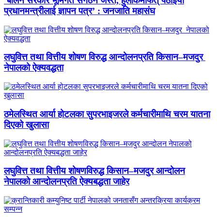
‘बालेन सरकार भूमिगत संगठन जस्तै, हुलाकमार्फत् पठाइयो
प्रधानमन्त्रीलाई ज्ञापन पत्र’ : जनजाति महासंघ
लघुवित्त तथा वित्तीय शोषण विरुद्ध आन्दोलनप्रति किसान–मजदुर
नेपालको ऐक्यवद्धता
ठमेलस्थित आर्या होटलका सुपरभाइजरले कर्मचारीमाथि चरम यातना
दिएको खुलासा
लघुवित्त तथा वित्तीय शोषणविरुद्ध किसान–मजदुर आन्दोलन
नेपालको आन्दोलनप्रति ऐक्यबद्धता जाहेर