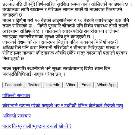
छलफलपछि तीनबुँदे निर्णयसहित सुरक्षित रूपमा नाका खोलिएको बताइएको छ ।
तत्कालका लागि खाद्यान्न र मेडिकल सामान मात्रै यो नाकाबाट भित्र्याउने
बताइएको छ ।
नाका र झिर्पुमा गरी १० बेडको आइसोलेसन र १० बेडको क्वारेन्टाइन कक्ष पनि
तयार राखिएको छ । मितेरी पुलपारि चीनतर्फ पनि विशेष स्वास्थ्य टोली तयारी
अवस्थामा राखिएको छ । चालकको स्वास्थ्यदेखि सवारीसाधन र तिनमा
ल्याइएका सामग्रीसम्मको सुरक्षा जाँच हुने बताइएको छ ।
एकअर्का देशमा कोरोना संक्रमण भित्रन नदिन नाकाका चिनियाँ प्रहरी
अधिकारीले पनि कडा निगरानी गरिरहेको र चीनबाट भित्रिएका मास्क र
सेनिटाइजर नाकामा कीटनाशक औषधि छर्केर मात्र काठमाडौं पठाउने प्रबन्ध
मिलाइएको छ ।
नाका खुलेपछि स्थानीयले भने सुरक्षा सतर्कतालाई विशेष ध्यान दिन
जनप्रतिनिधिलाई आग्रह गरेका छन् ।
Facebook
Twitter
LinkedIn
Viber
Email
WhatsApp
Post
पछिल्लाे समाचार
navigation
कोरोनाले उत्पन्न गरेको मृत्युको भय र टर्कीकी हेलिन बोलेकले रोजेको मृत्यु
अघिल्लाे समाचार
पात्र कि प्रणाली:भ्रष्टाचार कहाँ खोज्ने ?