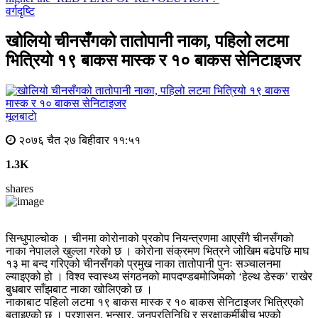
वर्गदृष्टि
खोलियो चीनसँगको तातोपानी नाका, पहिलो लटमा
भित्रियो १९ बाकस मास्क र १० बाकस सेनिटाइजर
मूलबाटाे
२०७६ चैत २७ बिहीवार ११:५१
1.3K
shares
सिन्धुपाल्चोक । चीनमा कोरोनाको प्रकोप नियन्त्रणमा आएसँगै चीनसँगको
नाका नेपालले खुल्ला गरेको छ । कोरोना संक्रमण भित्रने जोखिम बढेपछि माघ
१३ मा बन्द गरिएको चीनसँगको प्रमुख नाका तातोपानी पुनः सञ्चालनमा
ल्याइएको हो । विश्व स्वास्थ्य संगठनको मापदण्डबमोजिमको ‘हेल्थ डेस्क’ राखेर
बुधबार साँझबाट नाका खोलिएको छ ।
नाकाबाट पहिलो लटमा १९ बाकस मास्क र १० बाकस सेनिटाइजर भित्रिएको
बताइएको छ । प्रशासन, भन्सार, जनप्रतिनिधि र सुरक्षाकर्मीबीच भएको