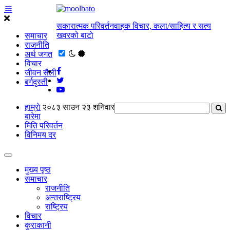
सकारात्मक परिवर्तनवाहक विचार, कला/साहित्य र सत्य
खवरको बाटाे
समाचार
राजनीति
अर्थ जगत
विचार
जीवन सैली
बर्गदृस्ती
हाम्राे
२०८३ साउन २३ शनिवार
बारेमा
मिति परिवर्तन
विनिमय दर
मुख्य पृष्ठ
समाचार
राजनीति
अन्तराष्ट्रिय
राष्ट्रिय
विचार
कुराकानी