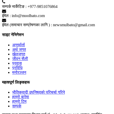
सम्पर्क मार्केटिङ :
+977-9851076864
ईमेल :
info@moolbato.com
ईमेल (समाचार सम्प्रेषणका लागि ) :
newsmulbato@gmail.com
साइट नेभिगेसन
अन्तर्वार्ता
अर्थ जगत
खेलजगत
जीवन सैली
प्रवास
प्रविधि
मनोरञ्जन
महत्वपूर्ण लिङ्कहरू
भाैतिकवादी उपनिषद्काे परिचर्चा गरिने
हाम्राे बारेमा
हाम्राे टिम
सम्पर्क