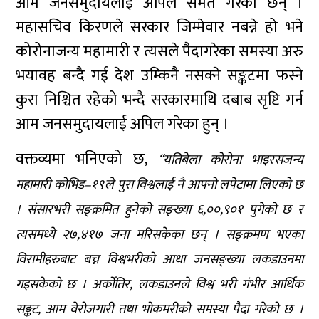
आम जनसमुदायलाई अपिल समेत गरेका छन् ।
महासचिव किरणले सरकार जिम्मेवार नबन्ने हो भने
कोरोनाजन्य महामारी र त्यसले पैदागरेका समस्या अरु
भयावह बन्दै गई देश उम्किनै नसक्ने सङ्कटमा फस्ने
कुरा निश्चित रहेको भन्दै सरकारमाथि दबाब सृष्टि गर्न
आम जनसमुदायलाई अपिल गरेका हुन् ।
वक्तव्यमा भनिएको छ,
“यतिबेला कोरोना भाइरसजन्य
महामारी कोभिड–१९ले पुरा विश्वलाई नै आफ्नो लपेटामा लिएको छ
। संसारभरी सङ्क्रमित हुनेको सङ्ख्या ६,००,९०१ पुगेको छ र
त्यसमध्ये २७,४१७ जना मरिसकेका छन् । सङ्क्रमण भएका
विरामीहरुबाट बच्न विश्वभरीको आधा जनसङ्ख्या लकडाउनमा
गइसकेको छ । अर्कोतिर, लकडाउनले विश्व भरी गंभीर आर्थिक
सङ्कट, आम वेरोजगारी तथा भोकमरीको समस्या पैदा गरेको छ ।