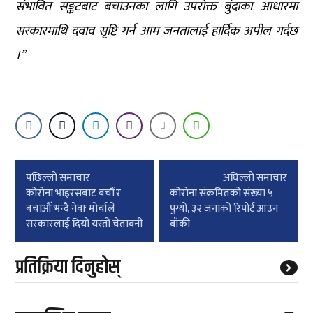
संभावित सङ्कटबाट बचाउनका लागि उपरोक्त बुंदाका आधारमा
सरकारमाथि दवाव सृष्टि गर्न आम जनतालाई हार्दिक अपील गर्दछ
।”
Post
पछिल्लाे समाचार
अघिल्लाे समाचार
navigation
कोरोना भाइरसबाट बचौं र
कोरोना संक्रमितको संख्या ५
बचाऔं भन्दै नेवाः मोर्चाले
पुग्यो, ३२ जनाको रिपोर्ट आउन
सरकारलाई दियो यस्तो चेतावनी
बाँकी
प्रतिक्रिया दिनुहोस्