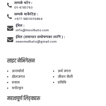
सम्पर्क फाेन :
01-4785763
सम्पर्क मार्केटिङ :
+977-9851076864
ईमेल :
info@moolbato.com
ईमेल (समाचार सम्प्रेषणका लागि ) :
newsmulbato@gmail.com
साइट नेभिगेसन
अन्तर्वार्ता
अर्थ जगत
खेलजगत
जीवन सैली
प्रवास
प्रविधि
मनोरञ्जन
महत्वपूर्ण लिङ्कहरू