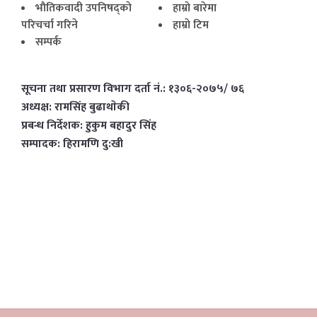
भाैतिकवादी उपनिषद्काे
हाम्राे बारेमा
परिचर्चा गरिने
हाम्राे टिम
सम्पर्क
सूचना तथा प्रसारण विभाग दर्ता नं.: १३०६-२०७५/ ७६
अध्यक्ष: रामसिंह बुढाथाेकी
प्रबन्ध निर्देशक: हुकुम बहादुर सिंह
सम्पादक: हिरामणि दु:खी