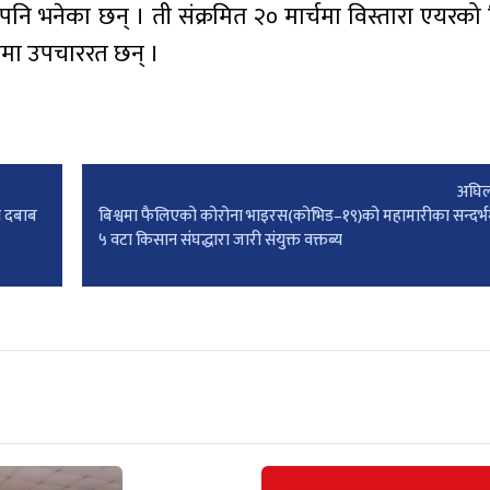
नि भनेका छन् । ती संक्रमित २० मार्चमा विस्तारा एयरको
ीमा उपचाररत छन् ।
अघिल
ा दबाब
बिश्वमा फैलिएको कोरोना भाइरस(कोभिड–१९)को महामारीका सन्दर्भ
५ वटा किसान संंघद्धारा जारी संयुक्त वक्तब्य