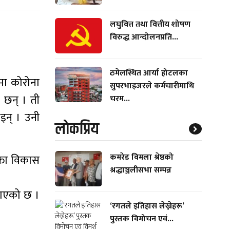
लघुवित्त तथा वित्तीय शोषण
विरुद्ध आन्दोलनप्रति...
ठमेलस्थित आर्या होटलका
मा कोरोना
सुपरभाइजरले कर्मचारीमाथि
 छन् । ती
चरम...
इन् । उनी
लाेकप्रिय
कमरेड विमला श्रेष्ठको
क्ता विकास
श्रद्धाञ्जलीसभा सम्पन्न
नाएको छ ।
‘रगतले इतिहास लेख्नेहरू’
पुस्तक विमोचन एवं...