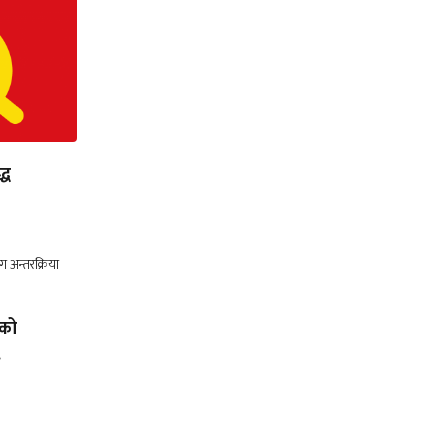
्ध
लको
.