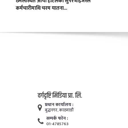
ठमेलस्थित आर्या होटलका सुपरभाइजरले
कर्मचारीमाथि चरम यातना...
वर्गदृष्टि मिडिया प्रा. लि.
प्रधान कार्यालय :
बुद्धनगर, काठमाडाैं
सम्पर्क फाेन :
01-4785763