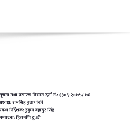
सूचना तथा प्रसारण विभाग दर्ता नं.: १३०६-२०७५/ ७६
अध्यक्ष: रामसिंह बुढाथाेकी
प्रबन्ध निर्देशक: हुकुम बहादुर सिंह
सम्पादक: हिरामणि दु:खी