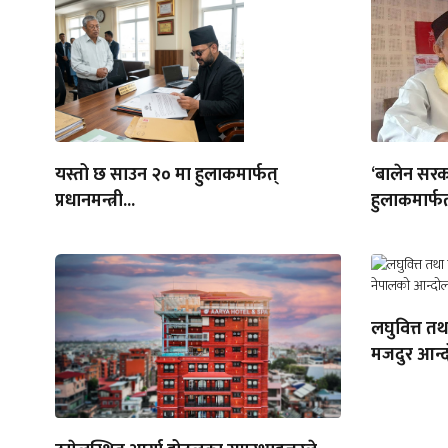
यस्तो छ साउन २० मा हुलाकमार्फत्
‘बालेन सरक
प्रधानमन्त्री...
हुलाकमार्फत
लघुवित्त त
मजदुर आन्द