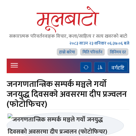
सकारात्मक परिवर्तनवाहक विचार, कला/साहित्य र सत्य खवरको बाटाे
२०८३ साउन २३ शनिवार
०६:३७:०६ बजे
हाम्राे बारेमा
मिति परिवर्तन
विनिमय दर
वर्गदृष्टि
जनगणतान्त्रिक सम्पर्क मञ्चले गर्याे
जनयुद्ध दिवसकाे अवसरमा दीप प्रज्वलन
(फाेटाेफिचर)