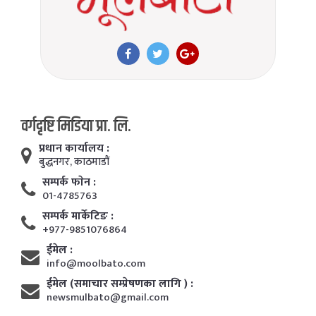
वर्गदृष्टि मिडिया प्रा. लि.
प्रधान कार्यालय :
बुद्धनगर, काठमाडाैं
सम्पर्क फाेन :
01-4785763
सम्पर्क मार्केटिङ :
+977-9851076864
ईमेल :
info@moolbato.com
ईमेल (समाचार सम्प्रेषणका लागि ) :
newsmulbato@gmail.com