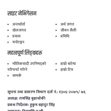
साइट नेभिगेसन
अन्तर्वार्ता
अर्थ जगत
खेलजगत
जीवन सैली
प्रवास
प्रविधि
मनोरञ्जन
महत्वपूर्ण लिङ्कहरू
भाैतिकवादी उपनिषद्काे
हाम्राे बारेमा
परिचर्चा गरिने
हाम्राे टिम
सम्पर्क
सूचना तथा प्रसारण विभाग दर्ता नं.: १३०६-२०७५/ ७६
अध्यक्ष: रामसिंह बुढाथाेकी
प्रबन्ध निर्देशक: हुकुम बहादुर सिंह