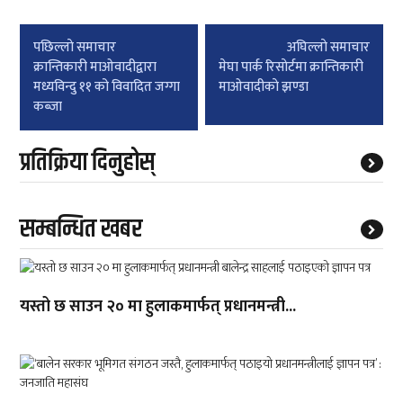
Post
पछिल्लाे समाचार
अघिल्लाे समाचार
navigation
क्रान्तिकारी माओवादीद्वारा
मेघा पार्क रिसाेर्टमा क्रान्तिकारी
मध्यविन्दु ११ को विवादित जग्गा
माओवादीकाे झण्डा
कब्जा
प्रतिक्रिया दिनुहोस्
सम्बन्धित खबर
यस्तो छ साउन २० मा हुलाकमार्फत् प्रधानमन्त्री...