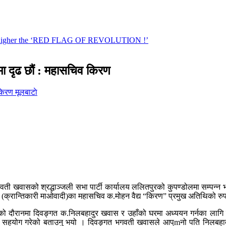
शामा दृढ छौं : महासचिव किरण
मूलबाटाे
ती खवासको श्रद्धाञ्जली सभा पार्टी कार्यालय ललितपुरको कुपण्डोलमा सम्पन्न 
ा (क्रान्तिकारी माओवादी)का महासचिव क.मोहन वैद्य “किरण” प्रमुख अतिथिको रुपमा
दौरानमा दिवङ्गत क.निलबहादुर खवास र उहाँको घरमा अध्ययन गर्नका लागि मन लाग्
मा लाग्न सहयोग गरेको बताउनु भयो । दिवङ्गत भगवती खवासले आप्mनो पति निल