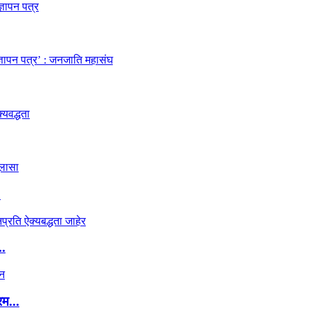
.
..
रम...