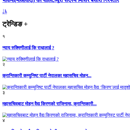
भाकपा(माओवादी) का पोलिटव्यूरो सदस्य मिसिर बेसारा गिरफ्तार
ट्रेन्डिङ
+
१
न्याय रुक्मिणीलाई कि राधालाई ?
२
क्रान्तिकारी कम्युनिष्ट पार्टी नेपालका महासचिव मोहन...
३
महासचिवबाट मोहन वैद्य किरणको राजिनामा, क्रान्तिकारी...
४