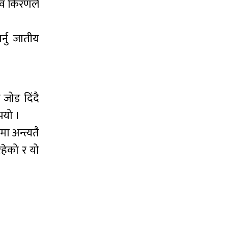
सचिव किरणले
्नु जातीय
 जोड दिंदै
भयो ।
 अन्त्यतै
रहेको र यो