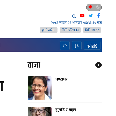
२०८३ साउन २३ शनिवार
०६:५३:११ बजे
हाम्राे बारेमा
मिति परिवर्तन
विनिमय दर
H
वर्गदृष्टि
ताजा
ण
घण्टाघर
झुपडि र महल