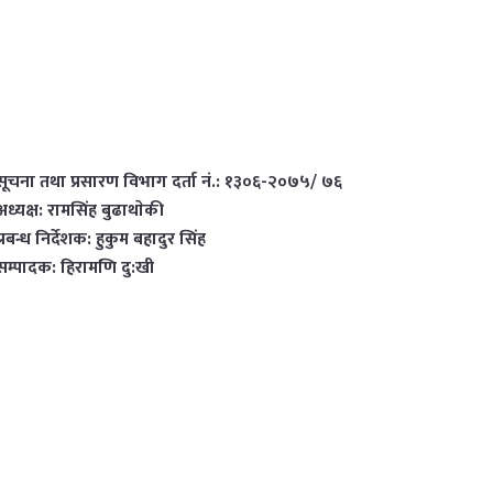
सूचना तथा प्रसारण विभाग दर्ता नं.: १३०६-२०७५/ ७६
अध्यक्ष: रामसिंह बुढाथाेकी
प्रबन्ध निर्देशक: हुकुम बहादुर सिंह
सम्पादक: हिरामणि दु:खी