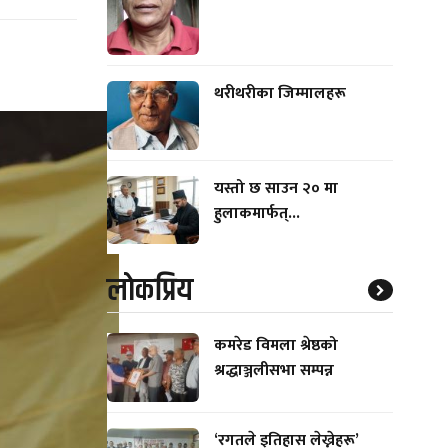
थरीथरीका जिम्मालहरू
यस्तो छ साउन २० मा
हुलाकमार्फत्...
लाेकप्रिय
कमरेड विमला श्रेष्ठको
श्रद्धाञ्जलीसभा सम्पन्न
‘रगतले इतिहास लेख्नेहरू’