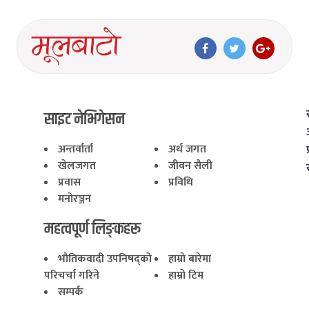
साइट नेभिगेसन
अन्तर्वार्ता
अर्थ जगत
खेलजगत
जीवन सैली
प्रवास
प्रविधि
मनोरञ्जन
महत्वपूर्ण लिङ्कहरू
भाैतिकवादी उपनिषद्काे
हाम्राे बारेमा
परिचर्चा गरिने
हाम्राे टिम
सम्पर्क