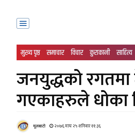
मुख्य पृष्ठ
समाचार
विचार
कुराकानी
साहित्य
जनयुद्धको रगतमा 
गएकाहरुले धोका 
२०७६ माघ २५ शनिवार ११:३६
मूलबाटाे