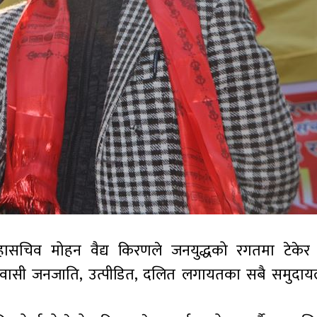
महासचिव मोहन वैद्य किरणले जनयुद्धको रगतमा टेकेर
िवासी जनजाति, उत्पीडित, दलित लगायतका सबै समुदा