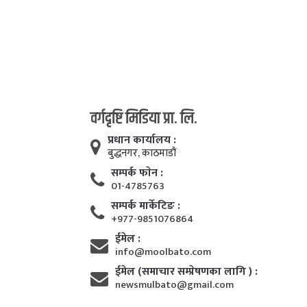
वर्गदृष्टि मिडिया प्रा. लि.
प्रधान कार्यालय :
बुद्धनगर, काठमाडाैं
सम्पर्क फाेन :
01-4785763
सम्पर्क मार्केटिङ :
+977-9851076864
ईमेल :
info@moolbato.com
ईमेल (समाचार सम्प्रेषणका लागि ) :
newsmulbato@gmail.com