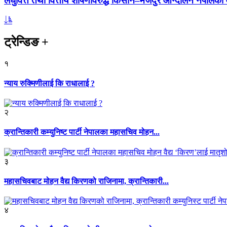
लघुवित्त तथा वित्तीय शोषणविरुद्ध किसान–मजदुर आन्दोलन नेपालको आ
ट्रेन्डिङ
+
१
न्याय रुक्मिणीलाई कि राधालाई ?
२
क्रान्तिकारी कम्युनिष्ट पार्टी नेपालका महासचिव मोहन...
३
महासचिवबाट मोहन वैद्य किरणको राजिनामा, क्रान्तिकारी...
४