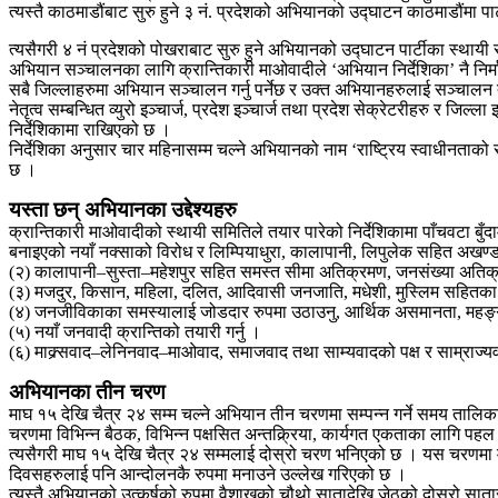
त्यस्तै काठमाडौंबाट सुरु हुने ३ नं. प्रदेशको अभियानको उद्घाटन काठमाडौंमा पार
त्यसैगरी ४ नं प्रदेशको पोखराबाट सुरु हुने अभियानको उद्घाटन पार्टीका स्थायी
अभियान सञ्चालनका लागि क्रान्तिकारी माओवादीले ‘अभियान निर्देशिका’ नै निर्मा
सबै जिल्लाहरुमा अभियान सञ्चालन गर्नु पर्नेछ र उक्त अभियानहरुलाई सञ्चालन
नेतृत्व सम्बन्धित व्युरो इञ्चार्ज, प्रदेश इञ्चार्ज तथा प्रदेश सेक्रेटरीहरु र ज
निर्देशिकामा राखिएको छ ।
निर्देशिका अनुसार चार महिनासम्म चल्ने अभियानको नाम ‘राष्ट्रिय स्वाधीनताको
छ ।
यस्ता छन् अभियानका उद्देश्यहरु
क्रान्तिकारी माओवादीको स्थायी समितिले तयार पारेको निर्देशिकामा पाँचवटा बुँदाम
बनाइएको नयाँ नक्साको विरोध र लिम्पियाधुरा, कालापानी, लिपुलेक सहित अखण्ड
(२) कालापानी–सुस्ता–महेशपुर सहित समस्त सीमा अतिक्रमण, जनसंख्या अतिक्रमण, अ
(३) मजदुर, किसान, महिला, दलित, आदिवासी जनजाति, मधेशी, मुस्लिम सहितका उ
(४) जनजीविकाका समस्यालाई जोडदार रुपमा उठाउनु, आर्थिक असमानता, महङ्गी,
(५) नयाँ जनवादी क्रान्तिको तयारी गर्नु ।
(६) माक्र्सवाद–लेनिनवाद–माओवाद, समाजवाद तथा साम्यवादको पक्ष र साम्राज्यव
अभियानका तीन चरण
माघ १५ देखि चैत्र २४ सम्म चल्ने अभियान तीन चरणमा सम्पन्न गर्ने समय ताल
चरणमा विभिन्न बैठक, विभिन्न पक्षसित अन्तक्र्रिया, कार्यगत एकताका लागि पह
त्यसैगरी माघ १५ देखि चैत्र २४ सम्मलाई दोस्रो चरण भनिएको छ । यस चरणमा मूल
दिवसहरुलाई पनि आन्दोलनकै रुपमा मनाउने उल्लेख गरिएको छ ।
त्यस्तै अभियानको उत्कर्षको रुपमा वैशाखको चौथो सातादेखि जेठको दोस्रो साता