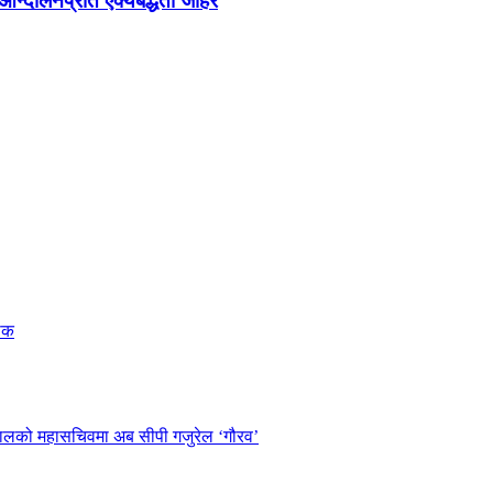
न्दोलनप्रति ऐक्यबद्धता जाहेर