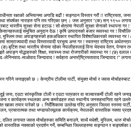
धीनता रक्षाको अभियानमा अगाडि बढौं ! सङ्गठन विस्तार गरौं !! राष्ट्रियता, जनत
तथा संघर्षका नाराहरु पनि तय गरिएका छन् । जस अनुसार “(क) सन् १९५० लगायत
 भारतीय सुरक्षा सेना हटाऊ ! सो क्षेत्रमा नेपाली सुरक्षा सेनाको स्थापना गर ! स
! किसानहरुलाई समुचित अनुदान देऊ ! कृषि उत्पादनको बजार व्यवस्था गर ! विचौलि
दलित, मुस्लिम तथा अपाङ्गहरुको हकअधिकार स्थापित विशेषाधिकारको व्यवस्था गर ! (
ेत्रमा साम्राज्यवादी तथा विस्तारवादी प्रभुत्व अन्त गर ! स्वतन्त्र राष्ट्रिय अर्
 (ङ) बृटिश तथा भारतीय सेनामा रहेका नेपालीहरुलाई विना भेदभाव वेतन, पेन्सन तथा भत
इते अपाङ्ग योद्धाहरुको शिक्षा, स्वास्थ्य तथा रोजगारीको व्यवस्था गर ! (छ) दलाल 
्सवाद–लेनिनवाद–माओवाद जिन्दावाद ! सर्वहारा अन्तर्रा्ष्ट्रियतावाद जिन्दावाद !”
न गरिने जनाइएको छ । केन्द्रीय टोलीमा पार्टी, संयुक्त मोर्चा र जवस मोर्चाहरु
म दुई÷दुई जना, एउटा सांस्कृतिक टोली र एउटा पत्रकार वा सञ्चारकर्मी टोली रहने ज
ीन÷तीन जना र कार्यक्रम स्थलका अन्य कमरेडहरु तथा स्थानीय जनसहभागिता रहने उल्
का तयार पारेको छ । निर्देशिकामा उल्लेख गरिए अनुसार जिल्ला स्तरमा पार्टी, संय
चालन, प्रचारात्मक तथा भण्डाफोरमूलक कार्यक्रम, नेपालको वास्तविक नक्सा प्रदर
ि, दलित लगायत जवस मोर्चाहरुका समिति बनाउने, साथै मधेशी, मुस्लिम, थारु मोर्चाक
को वास्तविक नक्साको प्रदर्शन गर्ने, सम्बन्धित जिल्लाहरुमा सङ्गठन र सङ्घर्षका 