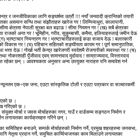
न्त्र र जनजीविकाका लागि सङ्घर्षमा उत्रौं !!! नयाँ जनवादी क्रान्तिको तयारी
का असमान सन्धि तथा संझौताहरु खारेज गर ! लिम्पियाधुरा, कालापानी,
ीमा क्षेत्रमा नेपाली सुरक्षा बल बढाऊ ! सीमा नियमन गर ! (ख) सबै क्षेत्रका
या राजको अन्त गर ! भूमिहीन, गरीव, सुकुम्बासी, कमैया, हलियाहरुलाई जमीन देऊ
ग) भ्रष्टाचार नियन्त्रण गर ! भ्रष्टाचारीहरुलाई कडा सजाय देऊ ! बलात्कारी
थतन्त्रको विकास गर ! (घ) पहिचान सहितको सङ्घीयता कायम गर ! पूर्ण समानुपातिक,
्ता देऊ ! गोर्खा भर्ती केन्द्र खारेजगरी स्वदेशमै रोजगारीको व्यवस्था गर ! (च)
तथा नोकरशाही पुँजीवाद एवम् सामन्तवाद मुर्दावाद ! साम्राज्यवाद, विस्तारवाद
 लगायत रहेका छन् । आवश्यकता अनुसार अन्य उपयुक्त नाराहरु पनि समावेश गर्न
बाट न्यूनतम एक÷एक जना, एउटा सांस्कृतिक टोली र एउटा पत्रकार वा सञ्चारकर्मी
नाइएको छ ।
लेख गरिएको छ ।
ुक्त मोर्चा र जवस मोर्चाहरुका नगर, गाउँ र वार्डसम्म सङ्गठन निर्माण र
्शन लगायतका कार्यक्रमहरु गरिने छन् ।
ा समितिहरु बनाउने, सम्पर्क मोर्चाहरुको निर्माण गर्ने, प्रमुख शहरहरुमा जनसभा,
लागि नेतृत्व प्रदान गर्ने, समुचित कार्य्विभाजनका काम मिलाउने लगायतका