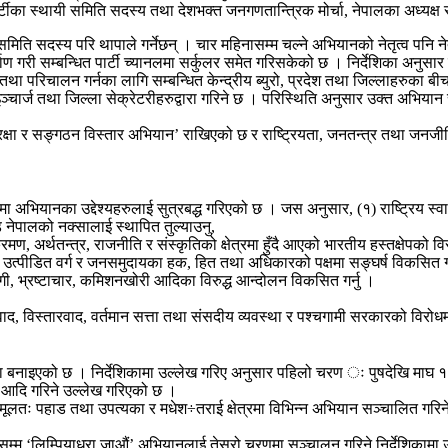
्टीका स्थायी समिति सदस्य तथा देशभक्त जनगणतान्त्रिक मोर्चा, नेपालका अध्यक्ष सीप
 समिति सदस्य परि थापाले गर्नेछन् । चार महिनासम्म चल्ने अभियानको नेतृत्व पनि 
ण गरी सम्बन्धित पार्टी च्यानलमा सर्कुलर समेत गरिसकेको छ । निर्देशिका अनुसार स
 तथा परिचालन गर्नका लागि सम्बन्धित केन्द्रीय ब्युरो, प्रदेश तथा जिल्लाहरु
िल्ला इञ्चार्ज तथा जिल्ला सेक्रेटरीहरुद्वारा गरिने छ । परिस्थिति अनुसार उक्त अभि
 रक्षा र सङ्गठन विस्तार अभियान’ राखिएको छ र राष्ट्रियता, जनतन्त्र तथा जनजी
ा अभियानका उद्देश्यहरुलाई सुत्रबद्ध गरिएको छ । जस अनुसार, (१) राष्ट्रिय स्वाधीन
 नेपालको नक्सालाई स्थापित तुल्याउनु,
र्थतन्त्र, राजनीति र संस्कृतिको क्षेत्रमा हुँदै आएको भारतीय हस्तक्षेपको विरो
त्पीडित वर्ग र जनसमुदायका हक, हित तथा अधिकारको पक्षमा सङ्घर्ष विकसित गर
 भ्रष्टाचार, कमिशनखोरी आदिका विरुद्ध आन्दोलन विकसित गर्नु ।
ाद, विस्तारवाद, वर्तमान सत्ता तथा संसदीय व्यवस्था र पश्चगामी सरकारको विरो
िका बनाइएको छ । निर्देशिकामा उल्लेख गरिए अनुसार पहिलो चरण ः पुषदेखि माघ
ल आदि गरिने उल्लेख गरिएको छ ।
तः पहाड तथा उपत्यका र मधेश÷तराई क्षेत्रमा विभिन्न अभियान सञ्चालित गरिने, क
सम्म ‘लिम्पियाधुरा जाऔं’ अभियानलाई तेस्रो चरणमा सञ्चालन गरिने निर्देशिकामा