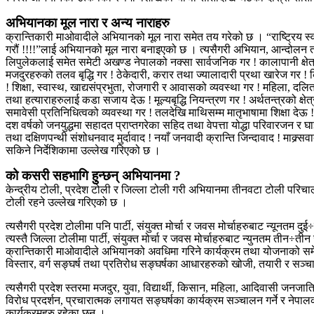
अभियानका मूल नारा र अन्य नाराहरु
क्रान्तिकारी माओवादीले अभियानको मूल नारा समेत तय गरेको छ । “राष्ट्रिय स्वा
गरौं !!!!”लाई अभियानको मूल नारा बनाइएको छ । त्यसैगरी अभियान, आन्दोलन 
लिपुलेकलाई समेत समेटी अखण्ड नेपालको नक्सा सार्वजनिक गर ! कालापानी क्षेत्रबाट
मजदुरहरुको तलव बृद्धि गर ! ठेकेदारी, करार तथा ज्यालादारी प्रथा खारेज गर 
! शिक्षा, स्वास्थ, खाद्यसंप्रभुता, रोजगारी र आवासको व्यवस्था गर ! महिला, 
तथा हत्याराहरुलाई कडा सजाय देऊ ! मूल्यबृद्धि नियन्त्रण गर ! अर्थतन्त्रको क्ष
समावेसी प्रतिनिधित्वको व्यवस्था गर ! तलदेखि माथिसम्म मातृभाषामा शिक्षा देऊ !
दश वर्षको जनयुद्धमा सहादत प्राप्तगरेका सहिद तथा वेपत्ता योद्धा परिवारजन र घा
तथा दक्षिणपन्थी संशोधनवाद मुर्दावाद ! नयाँ जनवादी क्रान्ति जिन्दावाद ! माक्र
सकिने निर्देशिकामा उल्लेख गरिएको छ ।
को कसरी सहभागि हुन्छन् अभियानमा ?
केन्द्रीय टोली, प्रदेश टोली र जिल्ला टोली गरी अभियानमा तीनवटा टोली परिचाल
टोली रहने उल्लेख गरिएको छ ।
त्यसैगरी प्रदेश टोलीमा पनि पार्टी, संयुक्त मोर्चा र जवस मोर्चाहरुबाट न्यूनत
त्यस्तै जिल्ला टोलीमा पार्टी, संयुक्त मोर्चा र जवस मोर्चाहरुबाट न्युनतम त
क्रान्तिकारी माओवादीले अभियानको अवधिमा गरिने कार्यक्रम तथा योजनाको समेत खा
विस्तार, वर्ग सङ्घर्ष तथा प्रतिरोध सङ्घर्षका आधारहरुको खोजी, तयारी र सञ्
त्यसैगरी प्रदेश स्तरमा मजदुर, युवा, विद्यार्थी, किसान, महिला, आदिवासी जनजात
विरोध प्रदर्शन, प्रचारात्मक लगायत सङ्घर्षका कार्यक्रम सञ्चालन गर्ने र नेपाल
कार्यक्रमहरु रहेका छन् ।