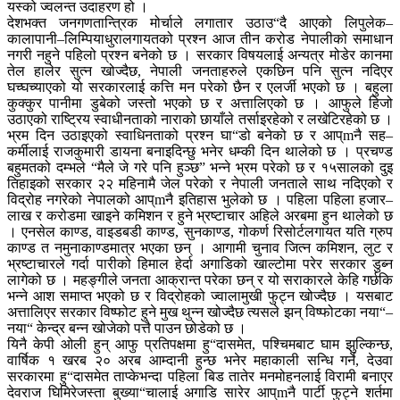
यस्को ज्वलन्त उदाहरण हो ।
देशभक्त जनगणतान्त्रिक मोर्चाले लगातार उठाउ“दै आएको लिपुलेक–
कालापानी–लिम्पियाधुरालगायतको प्रश्न आज तीन करोड नेपालीको समाधान
नगरी नहुने पहिलो प्रश्न बनेको छ । सरकार विषयलाई अन्यत्र मोडेर कानमा
तेल हालेर सुत्न खोज्दैछ, नेपाली जनताहरुले एकछिन पनि सुत्न नदिएर
घच्घच्याएको यो सरकारलाई कत्ति मन परेको छैन र एलर्जी भएको छ । बहुला
कुक्कुर पानीमा डुबेको जस्तो भएको छ र अत्तालिएको छ । आफुले हिजो
उठाएको राष्ट्रिय स्वाधीनताको नाराको छायाँले तर्साइरहेको र लखेटिरहेको छ ।
भ्रम दिन उठाइएको स्वाधिनताको प्रश्न घा“डो बनेको छ र आप्mनै सह–
कर्मीलाई राजकुमारी डायना बनाइदिन्छु भनेर धम्की दिन थालेको छ । प्रचण्ड
बहुमतको दम्भले “मैले जे गरे पनि हुञ्छ” भन्ने भ्रम परेको छ र १५सालको दुइ
तिहाइको सरकार २२ महिनामै जेल परेको र नेपाली जनताले साथ नदिएको र
विद्रोह नगरेको नेपालको आप्mनै इतिहास भुलेको छ । पहिला पहिला हजार–
लाख र करोडमा खाइने कमिशन र हुने भ्रष्टाचार अहिले अरबमा हुन थालेको छ
। एनसेल काण्ड, वाइडबडी काण्ड, सुनकाण्ड, गोकर्ण रिसोर्टलगायत यति ग्रुप
काण्ड त नमुनाकाण्डमात्र भएका छन् । आगामी चुनाव जित्न कमिशन, लुट र
भ्रष्टाचारले गर्दा पारीको हिमाल हेर्दा अगाडिको खाल्टोमा परेर सरकार डुब्न
लागेको छ । महङ्गीले जनता आक्रान्त परेका छन् र यो सराकारले केहि गर्छकि
भन्ने आश समाप्त भएको छ र विद्रोहको ज्वालामुखी फुट्न खोज्दैछ । यसबाट
अत्तालिएर सरकार विष्फोट हुने मुख थुन्न खोज्दैछ त्यसले झन् विष्फोटका नया“–
नया“ केन्द्र बन्न खोजेको पत्तै पाउन छोडेको छ ।
यिनै केपी ओली हुन् आफु प्रतिपक्षमा हु“दासमेत, पश्चिमबाट घाम झुल्किन्छ,
वार्षिक १ खरब २० अरब आम्दानी हुन्छ भनेर महाकाली सन्धि गर्ने, देउवा
सरकारमा हु“दासमेत ताप्केभन्दा पहिला बिड तातेर मनमोहनलाई विरामी बनाएर
देवराज घिमिरेजस्ता बुख्या“चालाई अगाडि सारेर आप्mनै पार्टी फुट्ने शर्तमा