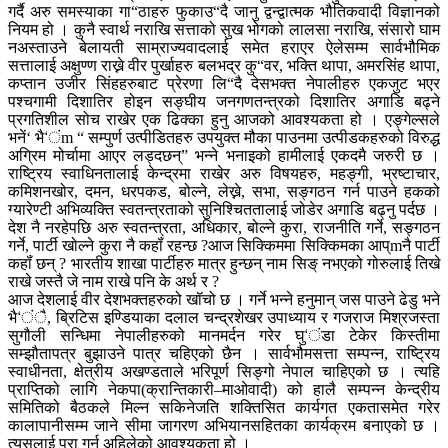
गर्दै अरु समस्याका गा“ठाहरु फुकाउ“दै जानु द्वन्द्वात्मक भौतिकवादी विज्ञानको
नियम हो । कुनै स्वार्थ नराखि सत्ताको सुख भोगको लालसा नराखि, संसारो घाम
नअस्ताउने बेलायती साम्राज्यवादलाई समेत हराएर ऐलेसम्म सार्वभौमिक
सत्तालाई अक्षुण्ण राख्ने वीर पुर्खाहरु बलभद्र कु“वर, भक्ति थापा, अमरसिंह थापा,
कप्तान उजीर सिंहहरुबाट प्रेरणा लि“दै देसभक्त नेपालीहरु एकजुट भएर
पश्चगामी दिशातिर होइन सङ्घीय जनगणतन्त्रको दिशातिर अगाडि बढ्ने
प्रगतिशील सोच राखेर एक ढिक्का हुनु आजको आवश्यकता हो । एङ्गेल्सले
भनें‘ भै‘ंm “ सम्पुर्ण उत्पीडितहरु उपयुक्त मौका पाउनमा उत्पीडकहरुको विरुद्ध
अग्रिम मोर्चामा आएर लड्दछन्” भन्ने भनाइको हामीलाई एकदमै जरुरी छ ।
राष्ट्रिय स्वाधिनतालाई केन्द्रमा राखेर अरु विषयहरु, महङ्गी, भ्रष्टाचार,
कमिशनखोर, दमन, धरपकड, बोल्ने, लेख्ने, सभा, सङ्गठन गर्न पाउने हकको
ग्यारेण्टी अभिव्यक्ति स्वतन्त्रताको सुनिश्चिततालाई जोडेर अगाडि बढ्नु पर्दछ ।
देश नै नरहेपछि अरु स्वतन्त्रता, अधिकार, बोल्ने कुरा, राजनीति गर्ने, सङ्गठन
गर्ने, पार्टी खोल्ने कुरा नै कहॉं रहन्छ ?आज सिक्किममा सिक्किमका आप्mनै पार्टी
कहॉं छन् ? भारतीय शाखा पार्टीहरु मात्र हुन्छन् नाम सिङ् नभएको गोरुलाई तिखे
राखे जस्तै जे नाम राखे पनि के अर्थ र ?
आज देशलाई वीर देशभक्तहरुको खॉचो छ । गर्ने भन्ने हनुमान् जस पाउने ढेडु भने
भै‘ंै, ब्रिटिस इण्डियाका दलाल चन्द्रशेखर उपाध्याय र गजराज मिश्रजस्ता
सुगौली सन्धिमा नेपालीहरुको मानमर्दन गरेर घु‘ंडा टेकेर किस्तीमा
सम्झौतापत्र बुझाउने पात्र चहिएको छैन । सार्वभौमसत्ता सम्पन्न, राष्ट्रिय
स्वाधीनता, क्षेत्रीय अखण्डताले भरिपूर्ण सिङ्गो नेपाल चाहिएको छ । त्यहि
प्राप्तिको लागि नेकपा(क्रान्तिकारी–माओवादी) को हालै सम्पन्न केन्द्रीय
समितिको बैठकले मिल्न सकिनेजति शक्तिसित कार्यगत एकतासमेत गरेर
कालापानीसम्म जाने सीमा जागरण अभियानसहितका कार्यक्रम बनाएको छ ।
त्यसलाई पुरा गर्नु अहिलेको आवश्यकता हो ।