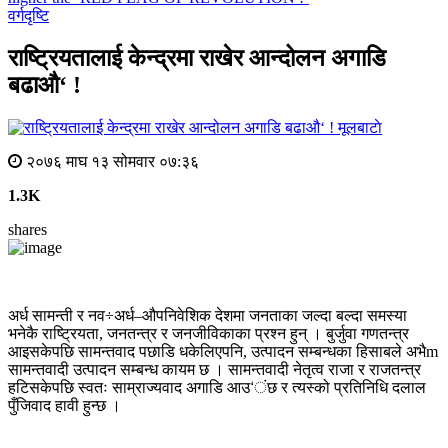
वर्गदृष्टि
राष्ट्रियतालाई केन्द्रमा राखेर आन्दोलन अगाडि
बढाऔ‘ !
मूलबाटाे
२०७६ माघ १३ सोमवार ०७:३६
1.3K
shares
अर्ध सामन्ती र नव÷अर्ध–औपनिवेशिक देशमा जनताका जल्दा बल्दा समस्या
भनेकै राष्ट्रियता, जनतन्त्र र जनजीविकाका प्रश्न हुन् । बुर्जुवा गणतन्त्र
आइसकेपछि सामन्तवाद पछाडि धकेलिएपनि, उत्पादन सम्बन्धका हिसाबले अभैm
सामन्तवादी उत्पादन सम्बन्ध कायम छ । सामन्तवादी नेतृत्व राजा र राजतन्त्र
हटिसकेपछि स्वतः साम्राज्यवाद अगाडि आउ‘ंछ र त्यस्को प्रतिनिधि दलाल
पुँजिवाद हावी हुन्छ ।