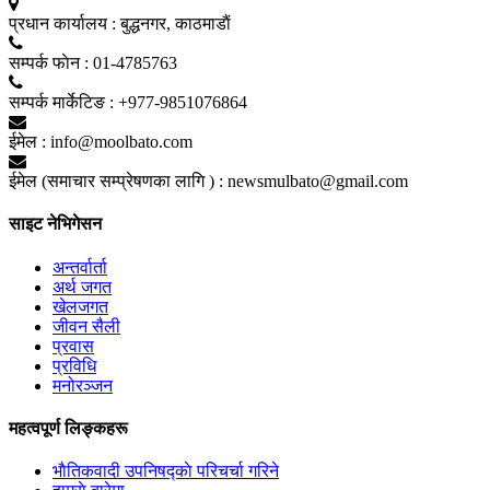
प्रधान कार्यालय :
बुद्धनगर, काठमाडाैं
सम्पर्क फाेन :
01-4785763
सम्पर्क मार्केटिङ :
+977-9851076864
ईमेल :
info@moolbato.com
ईमेल (समाचार सम्प्रेषणका लागि ) :
newsmulbato@gmail.com
साइट नेभिगेसन
अन्तर्वार्ता
अर्थ जगत
खेलजगत
जीवन सैली
प्रवास
प्रविधि
मनोरञ्जन
महत्वपूर्ण लिङ्कहरू
भाैतिकवादी उपनिषद्काे परिचर्चा गरिने