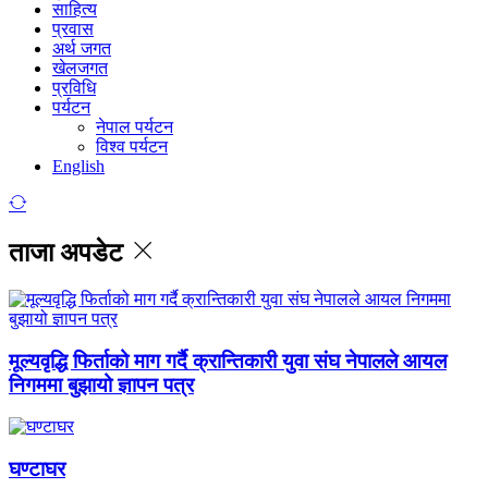
साहित्य
प्रवास
अर्थ जगत
खेलजगत
प्रविधि
पर्यटन
नेपाल पर्यटन
विश्व पर्यटन
English
ताजा अपडेट
मूल्यवृद्धि फिर्ताको माग गर्दै क्रान्तिकारी युवा संघ नेपालले आयल
निगममा बुझायो ज्ञापन पत्र
घण्टाघर