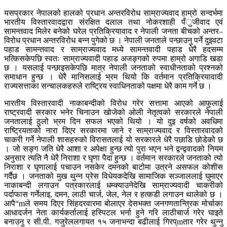
यसप्रकार नेपालको हालको प्रधान अन्तरविरोध साम्राज्यवाद हाम्रो सन्दर्भमा
भारतीय विस्तारवादद्वारा संरक्षित दलाल तथा नोकरशाही पँुजीवाद एवं
सामन्तवाद मिलेर बनेको घरेल प्रतिक्रियावाद र नेपाली जनता बीचको अन्तर–
विरोध प्रधान अन्तरविरोध बन्न पुगेको छ । नेपाली जनताले पन्छाउनु पर्ने दुइवटा
पहाड सामन्तवाद र साम्राज्यवाद मध्ये सामन्तवादी पहाड धेरै हदसम्म
भत्किसकेपछि स्वतः साम्राज्यवादी पहाड अजङ्गको रुपमा हाम्रो अगाडि खडा
छ । यसलाई पन्छाइसकेपछि मात्र नेपाली जनताको स्वाधीनताको प्रश्नको
समाधान हुन्छ । धेरै मानिसलाई भ्रम थियो कि वर्तमान प्रतिक्रियावादी
राज्यसत्ताका सन्चालकहरुले राष्ट्रिय स्वाधिनताको पक्षमा धेरै काम गर्ने छ ।
भारतीय विस्तारवादी नाकाबन्दीको विरोध गरेर सत्तामा आएको आफुलाई
राष्ट्रवादी सरकार भनेर चिनाउन खोजेको ओली नेतृत्वको सरकारले नेपाली
जनतालाई ठुलो भ्रम दिन सफल भएको थियो । यो दुइ वर्षको अवधिमा
राष्ट्रियताको नारा दिएर सरकारमा जाने र साम्राज्यवाद र विस्तारवादको
चाकरी गर्ने नेपाली शासहरुको विरासतलाई यो सरकारले धेरै पछाडि छोडेको छ
। जो सङ्ग जति धेरै आशा र अपेक्षा हुन्छ त्यो पुरा भएन भने द्वन्द्ववादको नियम
अनुसार त्यति नै धेरै निराशा र घृणा पैदा हुन्छ । वर्तमान सरकारले जनताको त्यो
निराशा र घृणालाई पचाउन नसकेर दमनको बाटोमा उत्रने असफल कोशीस
गर्दैछ । जनताको मुख थुन्न प्रेस विधेयकदेखि सामाजिक सञ्जाललाई घुमाएर
नाकाबन्दी लगाउन पत्रकारलाई धम्क्याउनेदेखि साम्राज्यवादी चाकरीको
पर्दाफास गर्नेलाइ, दमन, लाठी चार्ज, जेल, नेल र हत्कडी लगाउन थालेको छ ।
आपै“mले समय दिएर सिंहदरवारमा बोलाएर देसभक्त जनगणतान्त्रिक मोर्चाका
आधादर्जन नेता कार्यकर्तालाई हस्पिटल भर्ना हुने गरि लाठीचार्ज गरेर घाइते
बनाउनु र सी.पी. गजुरेललगायत १५ जनाभन्दा बढीलाई गिरप्mतार गरेर थुन्नु