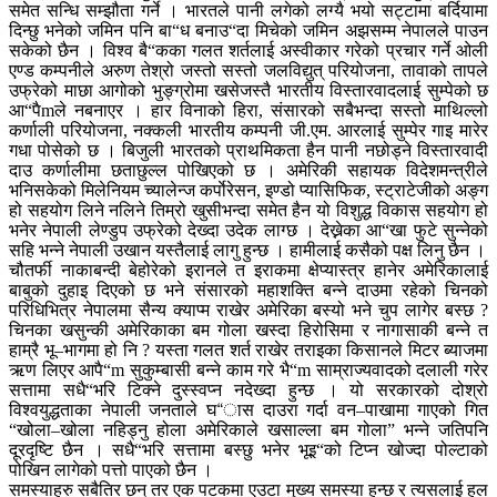
समेत सन्धि सम्झौता गर्ने । भारतले पानी लगेको लग्यै भयो सट्टामा बर्दियामा
दिन्छु भनेको जमिन पनि बा“ध बनाउ“दा मिचेको जमिन अझसम्म नेपालले पाउन
सकेको छैन । विश्व बै“कका गलत शर्तलाई अस्वीकार गरेको प्रचार गर्ने ओली
एण्ड कम्पनीले अरुण तेश्रो जस्तो सस्तो जलविद्युत् परियोजना, तावाको तापले
उफ्रेको माछा आगोको भुङ्ग्रोमा खसेजस्तै भारतीय विस्तारवादलाई सुम्पेको छ
आ“पैmले नबनाएर । हार विनाको हिरा, संसारको सबैभन्दा सस्तो माथिल्लो
कर्णाली परियोजना, नक्कली भारतीय कम्पनी जी.एम. आरलाई सुम्पेर गाइ मारेर
गधा पोसेको छ । बिजुली भारतको प्राथमिकता हैन पानी नछोड्ने विस्तारवादी
दाउ कर्णालीमा छताछुल्ल पोखिएको छ । अमेरिकी सहायक विदेशमन्त्रीले
भनिसकेको मिलेनियम च्यालेन्ज कर्पाेरेसन, इण्डो प्यासिफिक, स्ट्राटेजीको अङ्ग
हो सहयोग लिने नलिने तिम्रो खुसीभन्दा समेत हैन यो विशुद्ध विकास सहयोग हो
भनेर नेपाली लेण्डुप उफ्रेको देख्दा उदेक लाग्छ । देख्नेका आ“खा फुटे सुन्नेको
सहि भन्ने नेपाली उखान यस्तैलाई लागु हुन्छ । हामीलाई कसैको पक्ष लिनु छैन ।
चौतर्फी नाकाबन्दी बेहोरेको इरानले त इराकमा क्षेप्यास्त्र हानेर अमेरिकालाई
बाबुको दुहाइ दिएको छ भने संसारको महाशक्ति बन्ने दाउमा रहेको चिनको
परिधिभित्र नेपालमा सैन्य क्याप्म राखेर अमेरिका बस्यो भने चुप लागेर बस्छ ?
चिनका खसुन्की अमेरिकाका बम गोला खस्दा हिरोसिमा र नागासाकी बन्ने त
हाम्रै भू–भागमा हो नि ? यस्ता गलत शर्त राखेर तराइका किसानले मिटर ब्याजमा
ऋण लिएर आपै“m सुकुम्बासी बन्ने काम गरे भै“m साम्राज्यवादको दलाली गरेर
सत्तामा सधै“भरि टिक्ने दुस्स्वप्न नदेख्दा हुन्छ । यो सरकारको दोश्रो
विश्वयुद्धताका नेपाली जनताले घ“ास दाउरा गर्दा वन–पाखामा गाएको गित
“खोला–खोला नहिड्नु होला अमेरिकाले खसाल्ला बम गोला” भन्ने जतिपनि
दूरदृष्टि छैन । सधै“भरि सत्तामा बस्छु भनेर भूइ“को टिप्न खोज्दा पोल्टाको
पोखिन लागेको पत्तो पाएको छैन ।
समस्याहरु सबैतिर छन् तर एक पटकमा एउटा मुख्य समस्या हुन्छ र त्यसलाई हल