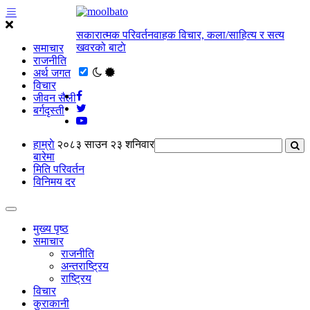
सकारात्मक परिवर्तनवाहक विचार, कला/साहित्य र सत्य
खवरको बाटाे
समाचार
राजनीति
अर्थ जगत
विचार
जीवन सैली
बर्गदृस्ती
हाम्राे
२०८३ साउन २३ शनिवार
बारेमा
मिति परिवर्तन
विनिमय दर
मुख्य पृष्ठ
समाचार
राजनीति
अन्तराष्ट्रिय
राष्ट्रिय
विचार
कुराकानी