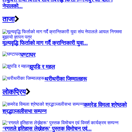
नेपालको...
ताजा
मूल्यवृद्धि फिर्ताको माग गर्दै क्रान्तिकारी युवा...
घण्टाघर
झुपडि र महल
थरीथरीका जिम्मालहरू
लाेकप्रिय
कमरेड विमला श्रेष्ठको
श्रद्धाञ्जलीसभा सम्पन्न
‘रगतले इतिहास लेख्नेहरू’ पुस्तक विमोचन एवं...