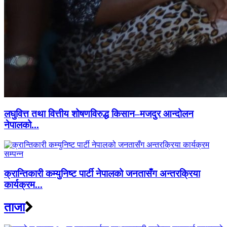
लघुवित्त तथा वित्तीय शोषणविरुद्ध किसान–मजदुर आन्दोलन
नेपालको...
क्रान्तिकारी कम्युनिष्ट पार्टी नेपालको जनतासँग अन्तरक्रिया
कार्यक्रम...
ताजा