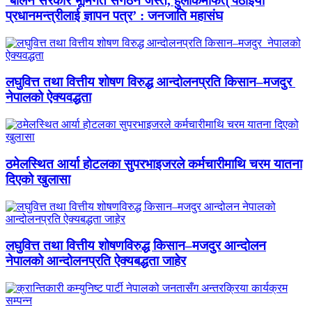
‘बालेन सरकार भूमिगत संगठन जस्तै, हुलाकमार्फत् पठाइयो
प्रधानमन्त्रीलाई ज्ञापन पत्र’ : जनजाति महासंघ
लघुवित्त तथा वित्तीय शोषण विरुद्ध आन्दोलनप्रति किसान–मजदुर
नेपालको ऐक्यवद्धता
ठमेलस्थित आर्या होटलका सुपरभाइजरले कर्मचारीमाथि चरम यातना
दिएको खुलासा
लघुवित्त तथा वित्तीय शोषणविरुद्ध किसान–मजदुर आन्दोलन
नेपालको आन्दोलनप्रति ऐक्यबद्धता जाहेर