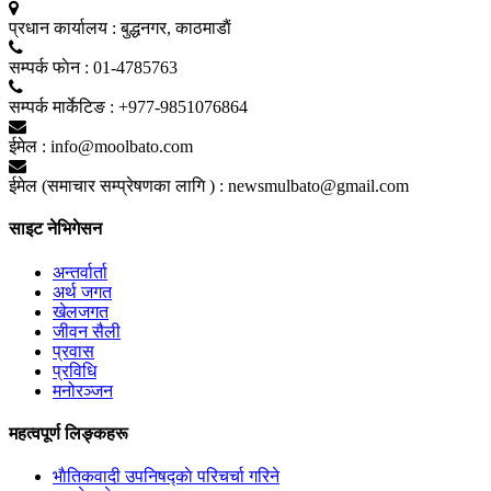
प्रधान कार्यालय :
बुद्धनगर, काठमाडाैं
सम्पर्क फाेन :
01-4785763
सम्पर्क मार्केटिङ :
+977-9851076864
ईमेल :
info@moolbato.com
ईमेल (समाचार सम्प्रेषणका लागि ) :
newsmulbato@gmail.com
साइट नेभिगेसन
अन्तर्वार्ता
अर्थ जगत
खेलजगत
जीवन सैली
प्रवास
प्रविधि
मनोरञ्जन
महत्वपूर्ण लिङ्कहरू
भाैतिकवादी उपनिषद्काे परिचर्चा गरिने