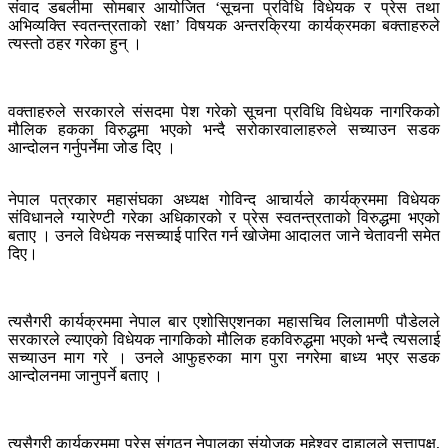
संवाद डबलीमा साेमबार आयोजित ‘सूचना प्रविधि विधेयक र प्रेस तथा
अभिव्यक्ति स्वतन्त्रताको रक्षा’ विषयक अन्तरक्रिया कार्यक्रमका बक्ताहरुले
त्यस्तो ठहर गरेका हुन् ।
वक्ताहरुले सरकारले संसदमा पेश गरेको सूचना प्रविधि विधेयक नागरिकको
मौलिक हकका विरुद्धमा भएको भन्दै सरोकारवालाहरुले सच्याउन सडक
आन्दोलन गर्नुपर्नेमा जोड दिए ।
नेपाल पत्रकार महासंघका अध्यक्ष गोविन्द आचार्यले कार्यक्रममा विधेयक
संविधानले ग्यारेण्टी गरेका अधिकारको र प्रेस स्वतन्त्रताको विरुद्धमा भएको
बताए । उनले विधेयक नसच्याई पारित गर्न खोजेमा आदालत जाने चेतावनी समेत
दिए।
त्यसैगरी कार्यक्रममा नेपाल बार एशोसिएशनका महासचिव लिलामणी पौडेलले
सरकारले ल्याएको विधेयक नागकिको मौलिक हकविरुद्धमा भएको भन्दै त्यसलाई
सच्याउन माग गरे । उनले आफुहरुका माग पुरा नगरेमा बाध्य भएर सडक
आन्दोलनमा जानुपर्ने बताए ।
त्यसैगरी कार्यक्रममा प्रेस संगठन नेपालका संयोजक महेश्वर दाहालले सत्तापक्ष,