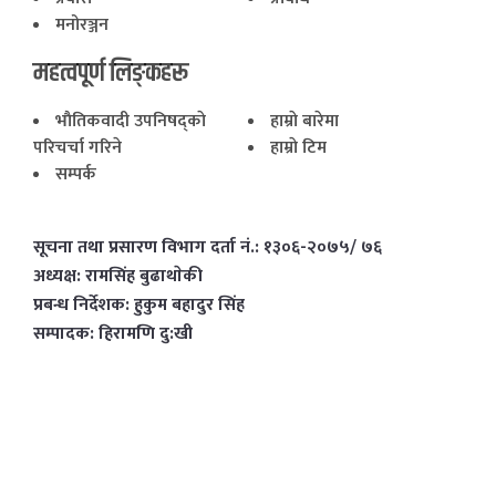
मनोरञ्जन
महत्वपूर्ण लिङ्कहरू
भाैतिकवादी उपनिषद्काे
हाम्राे बारेमा
परिचर्चा गरिने
हाम्राे टिम
सम्पर्क
सूचना तथा प्रसारण विभाग दर्ता नं.: १३०६-२०७५/ ७६
अध्यक्ष: रामसिंह बुढाथाेकी
प्रबन्ध निर्देशक: हुकुम बहादुर सिंह
सम्पादक: हिरामणि दु:खी