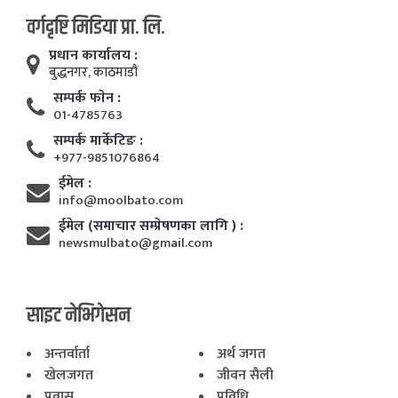
वर्गदृष्टि मिडिया प्रा. लि.
प्रधान कार्यालय :
बुद्धनगर, काठमाडाैं
सम्पर्क फाेन :
01-4785763
सम्पर्क मार्केटिङ :
+977-9851076864
ईमेल :
info@moolbato.com
ईमेल (समाचार सम्प्रेषणका लागि ) :
newsmulbato@gmail.com
साइट नेभिगेसन
अन्तर्वार्ता
अर्थ जगत
खेलजगत
जीवन सैली
प्रवास
प्रविधि