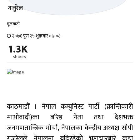
मूलबाटाे
२०७६ पुस २५ शुक्रवार ०७:०८
1.3K
shares
काठमाडौं । नेपाल कम्युनिस्ट पार्टी (क्रान्तिकारी
माओवादी)का बरिष्ठ नेता तथा देशभक्त
जनगणतान्त्रिक मोर्चा, नेपालका केन्द्रीय अध्यक्ष सीपी
गजुरेलले नेपालमा बढिरहेको भ्रष्टाचारबारे कडा