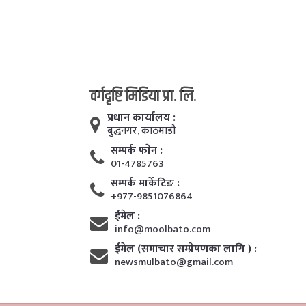
वर्गदृष्टि मिडिया प्रा. लि.
प्रधान कार्यालय :
बुद्धनगर, काठमाडाैं
सम्पर्क फाेन :
01-4785763
सम्पर्क मार्केटिङ :
+977-9851076864
ईमेल :
info@moolbato.com
ईमेल (समाचार सम्प्रेषणका लागि ) :
newsmulbato@gmail.com