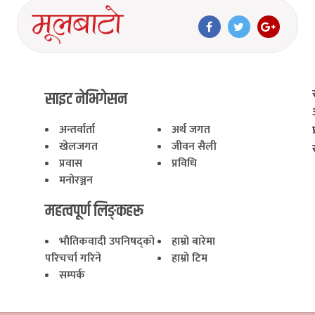
साइट नेभिगेसन
अन्तर्वार्ता
अर्थ जगत
खेलजगत
जीवन सैली
प्रवास
प्रविधि
मनोरञ्जन
महत्वपूर्ण लिङ्कहरू
भाैतिकवादी उपनिषद्काे
हाम्राे बारेमा
परिचर्चा गरिने
हाम्राे टिम
सम्पर्क