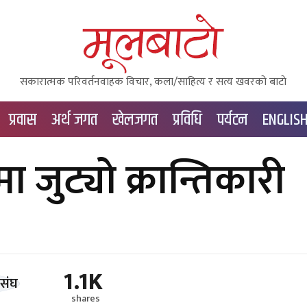
सकारात्मक परिवर्तनवाहक विचार, कला/साहित्य र सत्य खवरको बाटाे
प्रवास
अर्थ जगत
खेलजगत
प्रविधि
पर्यटन
ENGLIS
ा जुट्यो क्रान्तिकारी
1.1K
shares