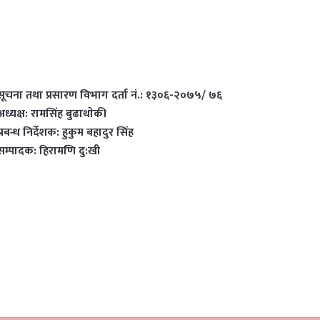
सूचना तथा प्रसारण विभाग दर्ता नं.: १३०६-२०७५/ ७६
अध्यक्ष: रामसिंह बुढाथाेकी
प्रबन्ध निर्देशक: हुकुम बहादुर सिंह
सम्पादक: हिरामणि दु:खी