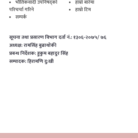
भाैतिकवादी उपनिषद्काे
हाम्राे बारेमा
परिचर्चा गरिने
हाम्राे टिम
सम्पर्क
सूचना तथा प्रसारण विभाग दर्ता नं.: १३०६-२०७५/ ७६
अध्यक्ष: रामसिंह बुढाथाेकी
प्रबन्ध निर्देशक: हुकुम बहादुर सिंह
सम्पादक: हिरामणि दु:खी