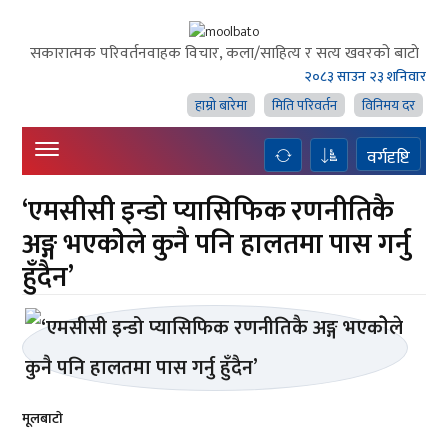
सकारात्मक परिवर्तनवाहक विचार, कला/साहित्य र सत्य खवरको बाटाे
२०८३ साउन २३ शनिवार
हाम्राे बारेमा
मिति परिवर्तन
विनिमय दर
वर्गदृष्टि
‘एमसीसी इन्डो प्यासिफिक रणनीतिकै
अङ्ग भएकाेेेले कुनै पनि हालतमा पास गर्नु
हुँदैन’
मूलबाटाे