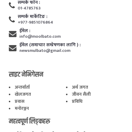
सम्पर्क फाेन :
01-4785763
सम्पर्क मार्केटिङ :
+977-9851076864
ईमेल :
info@moolbato.com
ईमेल (समाचार सम्प्रेषणका लागि ) :
newsmulbato@gmail.com
साइट नेभिगेसन
अन्तर्वार्ता
अर्थ जगत
खेलजगत
जीवन सैली
प्रवास
प्रविधि
मनोरञ्जन
महत्वपूर्ण लिङ्कहरू