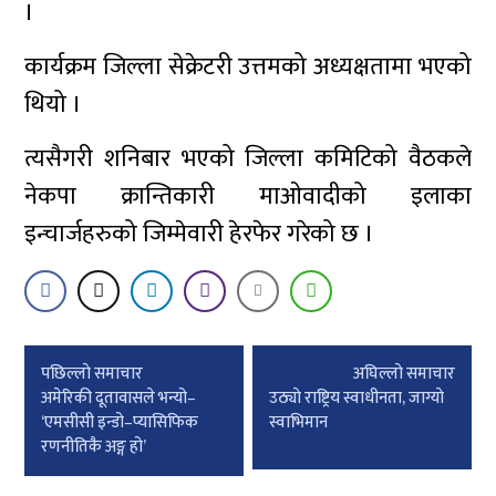
।
कार्यक्रम जिल्ला सेक्रेटरी उत्तमको अध्यक्षतामा भएको
थियो ।
त्यसैगरी शनिबार भएको जिल्ला कमिटिको वैठकले
नेकपा क्रान्तिकारी माओवादीको इलाका
इन्चार्जहरुको जिम्मेवारी हेरफेर गरेको छ ।
Post
पछिल्लाे समाचार
अघिल्लाे समाचार
navigation
अमेरिकी दूतावासले भन्यो–
उठ्याे राष्ट्रिय स्वाधीनता, जाग्याे
‘एमसीसी इन्डो–प्यासिफिक
स्वाभिमान
रणनीतिकै अङ्ग हो’