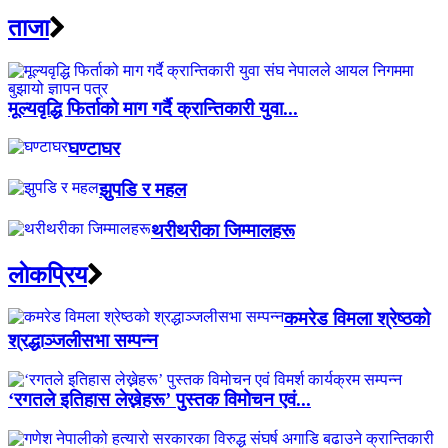
ताजा
मूल्यवृद्धि फिर्ताको माग गर्दै क्रान्तिकारी युवा...
घण्टाघर
झुपडि र महल
थरीथरीका जिम्मालहरू
लाेकप्रिय
कमरेड विमला श्रेष्ठको
श्रद्धाञ्जलीसभा सम्पन्न
‘रगतले इतिहास लेख्नेहरू’ पुस्तक विमोचन एवं...