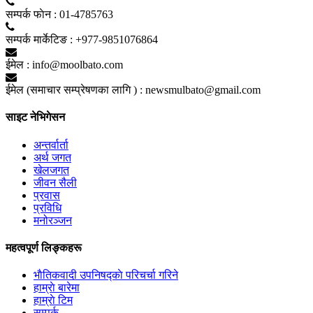
सम्पर्क फाेन :
01-4785763
सम्पर्क मार्केटिङ :
+977-9851076864
ईमेल :
info@moolbato.com
ईमेल (समाचार सम्प्रेषणका लागि ) :
newsmulbato@gmail.com
साइट नेभिगेसन
अन्तर्वार्ता
अर्थ जगत
खेलजगत
जीवन सैली
प्रवास
प्रविधि
मनोरञ्जन
महत्वपूर्ण लिङ्कहरू
भाैतिकवादी उपनिषद्काे परिचर्चा गरिने
हाम्राे बारेमा
हाम्राे टिम
सम्पर्क