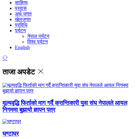
साहित्य
प्रवास
अर्थ जगत
खेलजगत
प्रविधि
पर्यटन
नेपाल पर्यटन
विश्व पर्यटन
English
ताजा अपडेट
मूल्यवृद्धि फिर्ताको माग गर्दै क्रान्तिकारी युवा संघ नेपालले आयल
निगममा बुझायो ज्ञापन पत्र
घण्टाघर