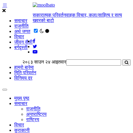
सकारात्मक परिवर्तनवाहक विचार, कला/साहित्य र सत्य
खवरको बाटाे
समाचार
राजनीति
अर्थ जगत
विचार
जीवन सैली
बर्गदृस्ती
२०८३ साउन २४ आइतवार
हाम्राे बारेमा
मिति परिवर्तन
विनिमय दर
मुख्य पृष्ठ
समाचार
राजनीति
अन्तराष्ट्रिय
राष्ट्रिय
विचार
कुराकानी