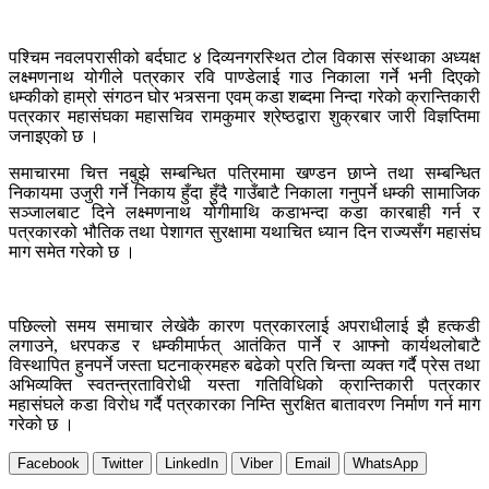
पश्चिम नवलपरासीको बर्दघाट ४ दिव्यनगरस्थित टोल विकास संस्थाका अध्यक्ष
लक्ष्मणनाथ योगीले पत्रकार रवि पाण्डेलाई गाउ निकाला गर्ने भनी दिएको
धम्कीको हाम्रो संगठन घोर भत्र्सना एवम् कडा शब्दमा निन्दा गरेको क्रान्तिकारी
पत्रकार महासंघका महासचिव रामकुमार श्रेष्ठद्वारा शुक्रबार जारी विज्ञप्तिमा
जनाइएको छ ।
समाचारमा चित्त नबुझे सम्बन्धित पत्रिमामा खण्डन छाप्ने तथा सम्बन्धित
निकायमा उजुरी गर्ने निकाय हुँदा हुँदै गाउँबाटै निकाला गनुपर्ने धम्की सामाजिक
सञ्जालबाट दिने लक्ष्मणनाथ योगीमाथि कडाभन्दा कडा कारबाही गर्न र
पत्रकारको भौतिक तथा पेशागत सुरक्षामा यथाचित ध्यान दिन राज्यसँग महासंघ
माग समेत गरेको छ ।
पछिल्लो समय समाचार लेखेकै कारण पत्रकारलाई अपराधीलाई झै हत्कडी
लगाउने, धरपकड र धम्कीमार्फत् आतंकित पार्ने र आफ्नो कार्यथलोबाटै
विस्थापित हुनपर्ने जस्ता घटनाक्रमहरु बढेको प्रति चिन्ता व्यक्त गर्दै प्रेस तथा
अभिव्यक्ति स्वतन्त्रताविरोधी यस्ता गतिविधिको क्रान्तिकारी पत्रकार
महासंघले कडा विरोध गर्दै पत्रकारका निम्ति सुरक्षित बातावरण निर्माण गर्न माग
गरेको छ ।
Facebook
Twitter
LinkedIn
Viber
Email
WhatsApp