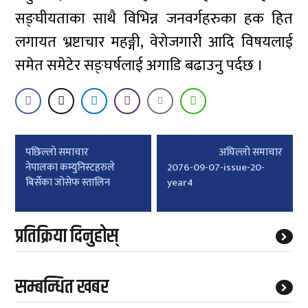
सङ्घीयताका साथै विभिन्न जनवर्गहरुका हक हित
लगायत भ्रष्टाचार महङ्गी, वेरोजगारी आदि विषयलाई
समेत समेटेर सङ्घर्षलाई अगाडि बढाउनु पर्दछ ।
Post
पछिल्लाे समाचार
अघिल्लाे समाचार
navigation
नेपालका कम्युनिस्टहरुले
2076-09-07-issue-20-
बिर्सेका जोसेफ स्तालिन
year4
प्रतिक्रिया दिनुहोस्
सम्बन्धित खबर