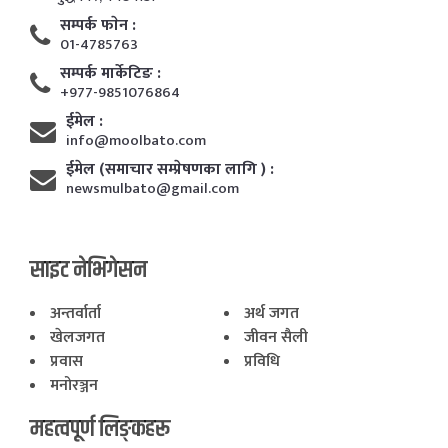
सम्पर्क फाेन :
01-4785763
सम्पर्क मार्केटिङ :
+977-9851076864
ईमेल :
info@moolbato.com
ईमेल (समाचार सम्प्रेषणका लागि ) :
newsmulbato@gmail.com
साइट नेभिगेसन
अन्तर्वार्ता
अर्थ जगत
खेलजगत
जीवन सैली
प्रवास
प्रविधि
मनोरञ्जन
महत्वपूर्ण लिङ्कहरू