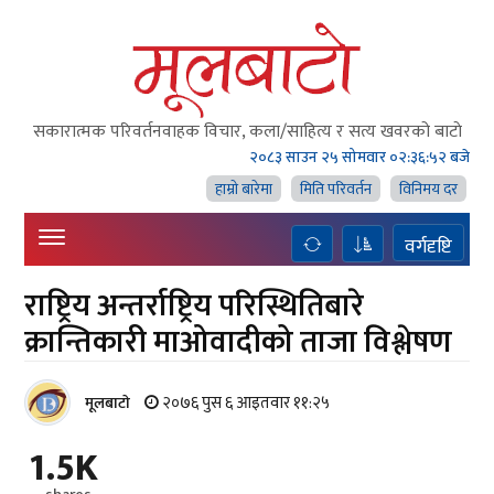
सकारात्मक परिवर्तनवाहक विचार, कला/साहित्य र सत्य खवरको बाटाे
२०८३ साउन २५ सोमवार
०२:३६:५३ बजे
हाम्राे बारेमा
मिति परिवर्तन
विनिमय दर
वर्गदृष्टि
राष्ट्रिय अन्तर्राष्ट्रिय परिस्थितिबारे
क्रान्तिकारी माओवादीको ताजा विश्लेषण
२०७६ पुस ६ आइतवार ११:२५
मूलबाटाे
1.5K