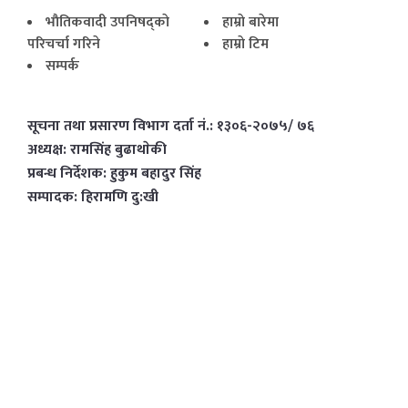
भाैतिकवादी उपनिषद्काे
हाम्राे बारेमा
परिचर्चा गरिने
हाम्राे टिम
सम्पर्क
सूचना तथा प्रसारण विभाग दर्ता नं.: १३०६-२०७५/ ७६
अध्यक्ष: रामसिंह बुढाथाेकी
प्रबन्ध निर्देशक: हुकुम बहादुर सिंह
सम्पादक: हिरामणि दु:खी