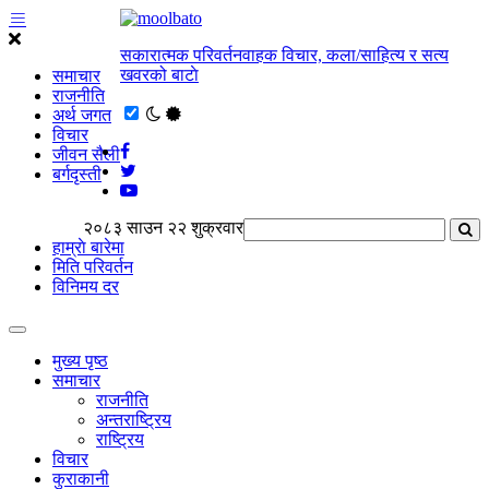
सकारात्मक परिवर्तनवाहक विचार, कला/साहित्य र सत्य
खवरको बाटाे
समाचार
राजनीति
अर्थ जगत
विचार
जीवन सैली
बर्गदृस्ती
२०८३ साउन २२ शुक्रवार
हाम्राे बारेमा
मिति परिवर्तन
विनिमय दर
मुख्य पृष्ठ
समाचार
राजनीति
अन्तराष्ट्रिय
राष्ट्रिय
विचार
कुराकानी