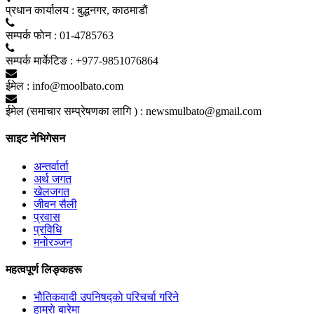
प्रधान कार्यालय :
बुद्धनगर, काठमाडाैं
सम्पर्क फाेन :
01-4785763
सम्पर्क मार्केटिङ :
+977-9851076864
ईमेल :
info@moolbato.com
ईमेल (समाचार सम्प्रेषणका लागि ) :
newsmulbato@gmail.com
साइट नेभिगेसन
अन्तर्वार्ता
अर्थ जगत
खेलजगत
जीवन सैली
प्रवास
प्रविधि
मनोरञ्जन
महत्वपूर्ण लिङ्कहरू
भाैतिकवादी उपनिषद्काे परिचर्चा गरिने
हाम्राे बारेमा