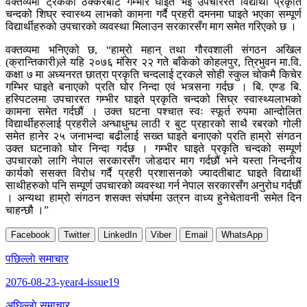
वक्तव्यमा ट्रकको ठक्करबाट गम्भीर घाइते भई उपचाररत विद्यार्थी प्रकृति
चन्दको शिघ्र स्वास्थ्य लाभको कामना गर्दै प्रहरी दमनमा घाइते भएका सम्पूर्ण
विद्यार्थीहरुको उपचारको व्यवस्था मिलाउन सरकारसँग माग समेत गरिएको छ ।
वक्तव्यमा भनिएको छ, “हाम्रो महान् तथा गौरवशाली संगठन अखिल
(क्रान्तिकारी)ले यहि २०७६ मंसिर २२ गते बाँकेको कोहलपुर, त्रिभुवन मा.वि.
कक्षा ७ मा अध्यनरत छात्रा प्रकृति चन्दलाई ट्रकले सोही स्कुल चोकमै किचेर
गम्भिर घाइते बनाएको प्रति घोर निन्दा एवं भत्र्सना गर्दछ । बि. एण्ड बि.
हस्पिटलमा उपचाररत गम्भीर घाइते प्रकृति चन्दको सिघ्र स्वास्थ्यलाभको
कामना समेत गर्दछौं । उक्त घटना पश्चात स्वः स्फूर्त रुपमा आन्दोलित
विद्यार्थीहरुलाई प्रहरीले अन्धाधुन्ध लाठी र बुट प्रहारको साथै रबरको गोली
समेत हानेर २५ जनाभन्दा बढीलाई सख्त घाइते बनाएको प्रति हाम्रो संगठन
उक्त घटनाको घोर निन्दा गर्दछ । गम्भीर घाइते प्रकृति चन्दको सम्पूर्ण
उपचारको लागि नेपाल सरकारसँग जोडदार माग गर्दछौं भने यस्ता निन्दनीय
कार्यको ससक्त विरोध गर्दै प्रहरी प्रशासनको ज्यादतीबाट घाइते विद्यार्थी
साथीहरुको पनि सम्पूर्ण उपचारको व्यवस्था गर्न नेपाल सरकारसँग अनुरोध गर्दछौं
। अन्यथा हाम्रो संगठन शसक्त संघर्षमा उत्रन वाध्य हुनेचेतावनी समेत दिन
चाहन्छौ ।”
Facebook
Twitter
LinkedIn
Viber
Email
WhatsApp
Post
पछिल्लाे समाचार
navigation
2076-08-23-year4-issue19
अघिल्लाे समाचार