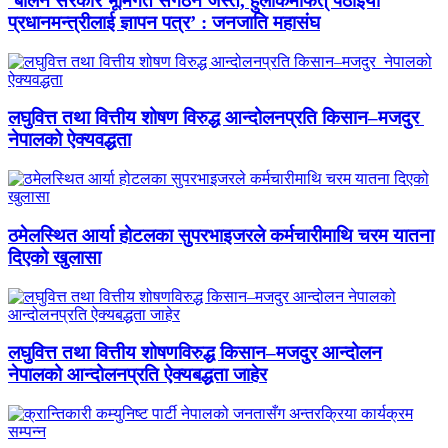
‘बालेन सरकार भूमिगत संगठन जस्तै, हुलाकमार्फत् पठाइयो
प्रधानमन्त्रीलाई ज्ञापन पत्र’ : जनजाति महासंघ
लघुवित्त तथा वित्तीय शोषण विरुद्ध आन्दोलनप्रति किसान–मजदुर
नेपालको ऐक्यवद्धता
ठमेलस्थित आर्या होटलका सुपरभाइजरले कर्मचारीमाथि चरम यातना
दिएको खुलासा
लघुवित्त तथा वित्तीय शोषणविरुद्ध किसान–मजदुर आन्दोलन
नेपालको आन्दोलनप्रति ऐक्यबद्धता जाहेर