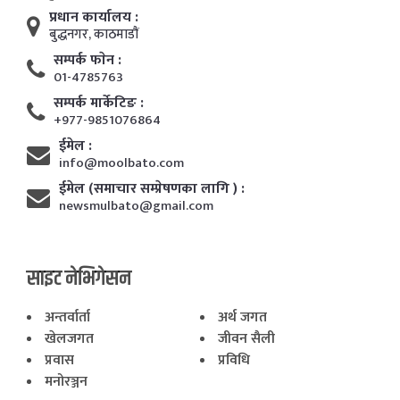
प्रधान कार्यालय :
बुद्धनगर, काठमाडाैं
सम्पर्क फाेन :
01-4785763
सम्पर्क मार्केटिङ :
+977-9851076864
ईमेल :
info@moolbato.com
ईमेल (समाचार सम्प्रेषणका लागि ) :
newsmulbato@gmail.com
साइट नेभिगेसन
अन्तर्वार्ता
अर्थ जगत
खेलजगत
जीवन सैली
प्रवास
प्रविधि
मनोरञ्जन