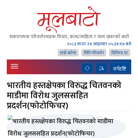
सकारात्मक परिवर्तनवाहक विचार, कला/साहित्य र सत्य खवरको बाटाे
२०८३ साउन २४ आइतवार
०५:३४:१८ बजे
हाम्राे बारेमा
मिति परिवर्तन
विनिमय दर
वर्गदृष्टि
भारतीय हस्तक्षेपका विरुद्ध चितवनको
माडीमा विरोध जुलससहित
प्रदर्शन(फोटोफिचर)