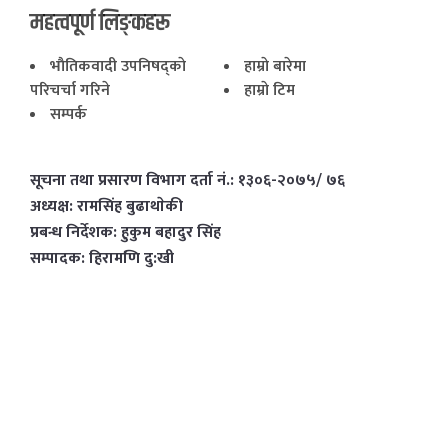
महत्वपूर्ण लिङ्कहरू
भाैतिकवादी उपनिषद्काे
हाम्राे बारेमा
परिचर्चा गरिने
हाम्राे टिम
सम्पर्क
सूचना तथा प्रसारण विभाग दर्ता नं.: १३०६-२०७५/ ७६
अध्यक्ष: रामसिंह बुढाथाेकी
प्रबन्ध निर्देशक: हुकुम बहादुर सिंह
सम्पादक: हिरामणि दु:खी