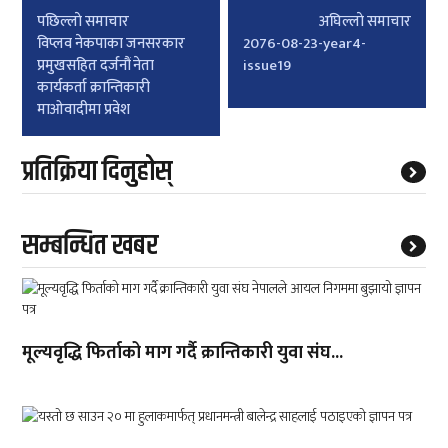
Post
पछिल्लाे समाचार
अघिल्लाे समाचार
navigation
विप्लव नेकपाका जनसरकार
2076-08-23-year4-
प्रमुखसहित दर्जनौं नेता
issue19
कार्यकर्ता क्रान्तिकारी
माओवादीमा प्रवेश
प्रतिक्रिया दिनुहोस्
सम्बन्धित खबर
मूल्यवृद्धि फिर्ताको माग गर्दै क्रान्तिकारी युवा संघ...