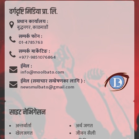
वर्गदृष्टि मिडिया प्रा. लि.
प्रधान कार्यालय :
बुद्धनगर, काठमाडाैं
सम्पर्क फाेन :
01-4785763
सम्पर्क मार्केटिङ :
+977-9851076864
ईमेल :
info@moolbato.com
ईमेल (समाचार सम्प्रेषणका लागि ) :
newsmulbato@gmail.com
साइट नेभिगेसन
अन्तर्वार्ता
अर्थ जगत
खेलजगत
जीवन सैली