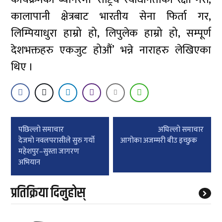
कालापानी क्षेत्रबाट भारतीय सेना फिर्ता गर,
लिम्पियाधुरा हाम्रो हो, लिपुलेक हाम्रो हो, सम्पूर्ण
देशभक्तहरु एकजुट होऔं’ भन्ने नाराहरु लेखिएका
थिए ।
Post
पछिल्लाे समाचार
अघिल्लाे समाचार
navigation
देजमाे नवलपरासीले सुरु गर्याे
आगोका अजम्मरी बीउ इच्छुक
महेशपुर–सुस्ता जागरण
अभियान
प्रतिक्रिया दिनुहोस्