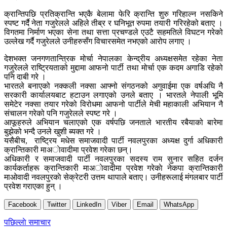
क्रान्तिपछि प्रतिक्रान्ति भएकै बेलामा फेरि क्रान्ति शुरु गरिहाल्न नसकिने
स्पष्ट गर्दै नेता गजुरेलले अहिले तीब्र र घनिभूत रुपमा तयारी गरिरहेको बताए ।
विगतमा निर्माण भएका सेना तथा सत्ता प्रचण्डले एउटै सहमतिले विघटन गरेको
उल्लेख गर्दै गजुरेलले उनीहरुसँग विचारसमेत नभएको आरोप लगाए ।
देशभक्त जनगणतान्त्रिक मोर्चा नेपालका केन्द्रीय अध्यक्षसमेत रहेका नेता
गजुरेलले राष्ट्रियताको मुद्दामा आफनो पार्टी तथा मोर्चा एक कदम अगाडि रहेको
पनि दाबी गरे ।
भारतले बनाएको नक्कली नक्सा आफ्नो संगठनको अगुवाईमा एक वर्षअघि नै
सरकारी कार्यालयबाट हटाउन लगाएको उनले बताए । भारतले नेपाली भूमि
समेटेर नक्सा तयार गरेको विरोधमा आफनो पार्टीले मेची महाकाली अभियान नै
संचालन गरेको पनि गजुरेलले स्पष्ट गरे ।
आफूहरुले अभियान चलाएको एक वर्षपछि जनताले भारतीय रबैयाको बारेमा
बुझेको भन्दै उनले खुशी ब्यक्त गरे ।
यसैबीच, राष्ट्रिय मधेस समाजवादी पार्टी नवलपुरका अध्यक्ष दुर्गा अधिकारी
क्रान्तिकारी माअाेवादीमा प्रवेश गरेका छन्।
अधिकारी र समाजवादी पार्टी नवलपुरका सदस्य राम सुनार सहित दर्जन
कार्यकर्ताहरू क्रान्तिकारी माअाेवादीमा प्रवेश गरेकाे नेकपा क्रान्तिकारी
माओवादी नवलपुरकाे सेक्रेटरी उत्तम थापाले बताए। उनीहरूलाई मंगलबार पार्टी
प्रवेश गराएका हुन् ।
Facebook
Twitter
LinkedIn
Viber
Email
WhatsApp
Post
पछिल्लाे समाचार