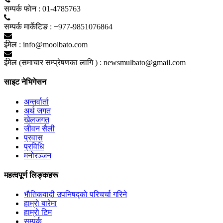
सम्पर्क फाेन :
01-4785763
सम्पर्क मार्केटिङ :
+977-9851076864
ईमेल :
info@moolbato.com
ईमेल (समाचार सम्प्रेषणका लागि ) :
newsmulbato@gmail.com
साइट नेभिगेसन
अन्तर्वार्ता
अर्थ जगत
खेलजगत
जीवन सैली
प्रवास
प्रविधि
मनोरञ्जन
महत्वपूर्ण लिङ्कहरू
भाैतिकवादी उपनिषद्काे परिचर्चा गरिने
हाम्राे बारेमा
हाम्राे टिम
सम्पर्क