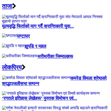
ताजा
मूल्यवृद्धि फिर्ताको माग गर्दै क्रान्तिकारी युवा...
घण्टाघर
झुपडि र महल
थरीथरीका जिम्मालहरू
लाेकप्रिय
कमरेड विमला श्रेष्ठको
श्रद्धाञ्जलीसभा सम्पन्न
‘रगतले इतिहास लेख्नेहरू’ पुस्तक विमोचन एवं...