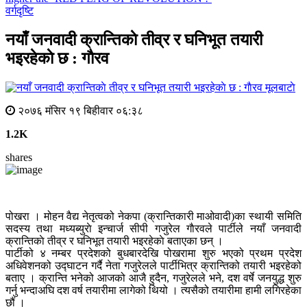
वर्गदृष्टि
नयाँ जनवादी क्रान्तिकाे तीव्र र घनिभूत तयारी
भइरहेकाे छ : गाैरव
मूलबाटाे
२०७६ मंसिर १९ बिहीवार ०६:३८
1.2K
shares
पोखरा । मोहन वैद्य नेतृत्वको नेकपा (क्रान्तिकारी माओवादी)का स्थायी समिति
सदस्य तथा मध्यब्युराे इन्चार्ज सीपी गजुरेल गाैरवले पार्टीले नयाँ जनवादी
क्रान्तिकाे तीव्र र घनिभूत तयारी भइरहेकाे बताएका छन् ।
पार्टीको ४ नम्बर प्रदेशको बुधबारदेखि पोखरामा शुरु भएको प्रथम प्रदेश
अधिवेशनको उद्घाटन गर्दै नेता गजुरेलले पार्टीभित्र क्रान्तिको तयारी भइरहेको
बताए । क्रान्ति भनेको आजको आजै हुदैन, गजुरेलले भने, दश वर्षे जनयुद्ध शुरु
गर्नु भन्दाअघि दश वर्ष तयारीमा लागेको थियो । त्यसैको तयारीमा हामी लगिरहेका
छौं ।