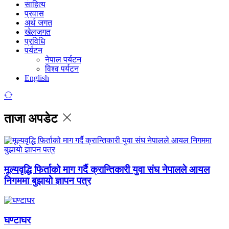
साहित्य
प्रवास
अर्थ जगत
खेलजगत
प्रविधि
पर्यटन
नेपाल पर्यटन
विश्व पर्यटन
English
ताजा अपडेट
मूल्यवृद्धि फिर्ताको माग गर्दै क्रान्तिकारी युवा संघ नेपालले आयल
निगममा बुझायो ज्ञापन पत्र
घण्टाघर