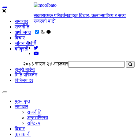
सकारात्मक परिवर्तनवाहक विचार, कला/साहित्य र सत्य
खवरको बाटाे
समाचार
राजनीति
अर्थ जगत
विचार
जीवन सैली
बर्गदृस्ती
२०८३ साउन २४ आइतवार
हाम्राे बारेमा
मिति परिवर्तन
विनिमय दर
मुख्य पृष्ठ
समाचार
राजनीति
अन्तराष्ट्रिय
राष्ट्रिय
विचार
कुराकानी