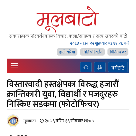
सकारात्मक परिवर्तनवाहक विचार, कला/साहित्य र सत्य खवरको बाटाे
२०८३ साउन २२ शुक्रवार
०३:११:२६ बजे
हाम्राे बारेमा
मिति परिवर्तन
विनिमय दर
वर्गदृष्टि
विस्तारवादी हस्तक्षेपका विरुद्ध हजारौं
क्रान्तिकारी युवा, विद्यार्थी र मजदुरहरु
निस्किए सडकमा (फोटोफिचर)
२०७६ मंसिर १६ सोमवार १६:०७
मूलबाटाे