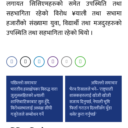
लगायत सिसिएमहरुको समेत उपस्थिति तथा
सहभागिता रहेको विरोध ¥याली तथा सभामा
हजारौंको संख्यामा युवा, विद्यार्थी तथा मजदुरहरुको
उपस्थिति तथा सहभागिता रहेको थियाे ।
Post
पछिल्लाे समाचार
अघिल्लाे समाचार
navigation
भारतीय हस्तक्षेपका विरुद्ध नारा
भैरव रिसालले भने– ‘राष्ट्रघाती
जुलुससहितको ¥याली
शासकहरुलाई खोजी खोजी
शान्तिबाटिकाबाट सुरु हुँदै,
सजाय दिनुपर्छ, नेपाली भूमि
विरोधसभालाई अध्यक्ष सीपी
फिर्ता गराउन दिल्लीसँग घुँडा
गजुरेलले सम्बोधन गर्ने
धसेर कुरा गर्नुपर्छ’