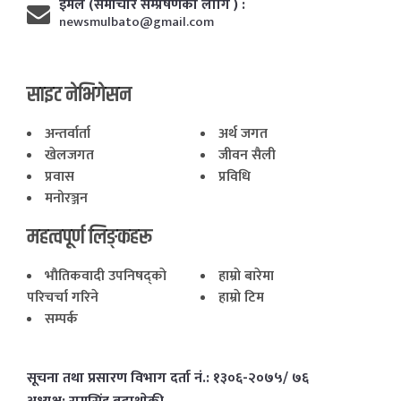
ईमेल (समाचार सम्प्रेषणका लागि ) :
newsmulbato@gmail.com
साइट नेभिगेसन
अन्तर्वार्ता
अर्थ जगत
खेलजगत
जीवन सैली
प्रवास
प्रविधि
मनोरञ्जन
महत्वपूर्ण लिङ्कहरू
भाैतिकवादी उपनिषद्काे
हाम्राे बारेमा
परिचर्चा गरिने
हाम्राे टिम
सम्पर्क
सूचना तथा प्रसारण विभाग दर्ता नं.: १३०६-२०७५/ ७६