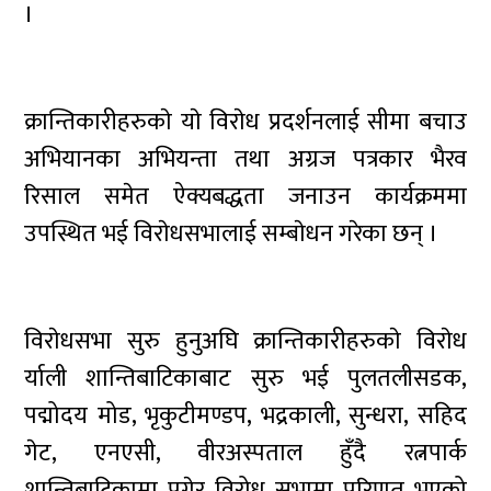
।
क्रान्तिकारीहरुकाे याे विराेध प्रदर्शनलाई सीमा बचाउ
अभियानका अभियन्ता तथा अग्रज पत्रकार भैरव
रिसाल समेत ऐक्यबद्धता जनाउन कार्यक्रममा
उपस्थित भई विराेधसभालाई सम्बाेधन गरेका छन् ।
विराेधसभा सुरु हुनुअघि क्रान्तिकारीहरुकाे विराेध
र्याली शान्तिबाटिकाबाट सुरु भई पुलतलीसडक,
पद्मोदय मोड, भृकुटीमण्डप, भद्रकाली, सुन्धरा, सहिद
गेट, एनएसी, वीरअस्पताल हुँदै रत्नपार्क
शान्तिबाटिकामा पुगेर विरोध सभामा परिणत भएको