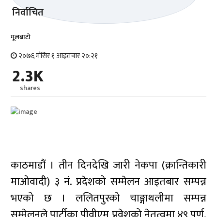
मूलबाटाे
२०७६ मंसिर १ आइतवार २०:२१
2.3K
shares
काठमाडौं । तीन दिनदेखि जारी नेकपा (क्रान्तिकारी
माओवादी) ३ नं. प्रदेशको सम्मेलन आइतबार सम्पन्न
भएको छ । ललितपुरको चाङ्गाथलीमा सम्पन्न
सम्मेलनले पार्टीका पीवीएम प्रवेशको नेतृत्वमा ४९ पूर्ण,