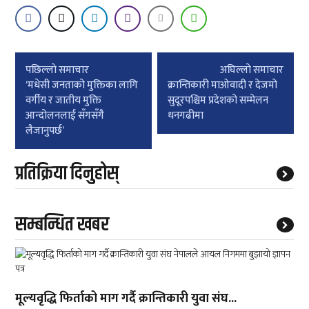
Post
पछिल्लाे समाचार
अघिल्लाे समाचार
navigation
‘मधेसी जनताको मुक्तिका लागि
क्रान्तिकारी माओवादी र देजमो
वर्गीय र जातीय मुक्ति
सुदूरपश्चिम प्रदेशको सम्मेलन
आन्दोलनलाई सँगसँगै
धनगढीमा
लैजानुपर्छ’
प्रतिक्रिया दिनुहोस्
सम्बन्धित खबर
मूल्यवृद्धि फिर्ताको माग गर्दै क्रान्तिकारी युवा संघ...