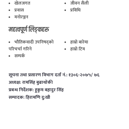
खेलजगत
जीवन सैली
प्रवास
प्रविधि
मनोरञ्जन
महत्वपूर्ण लिङ्कहरू
भाैतिकवादी उपनिषद्काे
हाम्राे बारेमा
परिचर्चा गरिने
हाम्राे टिम
सम्पर्क
सूचना तथा प्रसारण विभाग दर्ता नं.: १३०६-२०७५/ ७६
अध्यक्ष: रामसिंह बुढाथाेकी
प्रबन्ध निर्देशक: हुकुम बहादुर सिंह
सम्पादक: हिरामणि दु:खी