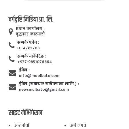
वर्गदृष्टि मिडिया प्रा. लि.
प्रधान कार्यालय :
बुद्धनगर, काठमाडाैं
सम्पर्क फाेन :
01-4785763
सम्पर्क मार्केटिङ :
+977-9851076864
ईमेल :
info@moolbato.com
ईमेल (समाचार सम्प्रेषणका लागि ) :
newsmulbato@gmail.com
साइट नेभिगेसन
अन्तर्वार्ता
अर्थ जगत