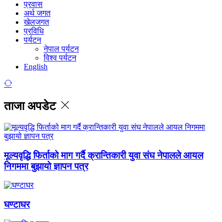
प्रवास
अर्थ जगत
खेलजगत
प्रविधि
पर्यटन
नेपाल पर्यटन
विश्व पर्यटन
English
ताजा अपडेट
मूल्यवृद्धि फिर्ताको माग गर्दै क्रान्तिकारी युवा संघ नेपालले आयल
निगममा बुझायो ज्ञापन पत्र
घण्टाघर