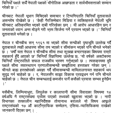
चिनियाँ पक्षले सधैँ नेपाली पक्षको भौगोलिक अखण्डता र सार्वभौमसत्ताको सम्मान
गरेको छ ।’
चीनबाट नेपाली भूभाग मिचिएको समाचार र टिप्पणिप्रति चिनियाँ दुतावासले
असन्तोष पोखेको छ । ‘केही गैरजिम्मेबार मिडिया र व्यक्तिहरुले नेपाली भूमि
चीनबाट अतिक्रमित भएको दाबी गरिरहेका छन् । यी आरोप आधारहिन छन् र
जनताको ध्यान अन्त मोड्ने गरी भ्रम सिर्जना गर्ने प्रयत्न भएको छ ।’ चिनियाँ
दूतावासले भनेको छ ।
नेपाल र चीनबीच सन् १९६१ मा भएको सीमा सन्धीको पृष्ठभूमि उल्लेख गर्दै
दूताबासले त्यही आधारमा सीमा तय भएको र सीमांकन भएको पनि चीनले भनेको
छ । ‘वर्षौँ यता नेपाल र चीनबीच सीमा तथा सुख्खा बन्दरगाहका बिषयमा राम्रो
सहकार्य हुँदै आएको छ’ चिनियाँ विज्ञप्तिमा उल्लेख छ, ‘यो वर्षको अक्टोबरमा
चिनियाँ राष्ट्रपतिले सफल राजकीय भ्रमण गर्नुभएको छ । त्यसक्रममा दुवै
पक्षले सीमा व्यवस्थापन प्रणालीसम्बन्धी सम्झौतामा हस्ताक्षर गरेका छन् ।
चीनले बाह्य हस्तक्षेपको अवज्ञा गर्दै सीमासम्बन्धी मामिलालगायत सहकार्य थप
सुदृढ गर्न चाहेको छ । र, नेपालसँग साझा विकास प्रवद्र्धन गर्न पनि चीनले
चाहेको छ । नेपाल चीन सम्बन्धलाई कमजोर पार्ने कसैको प्रयास सम्भव हुनेछैन
।’
यसैबीच, लिम्पियाधुरा, लिपुलेक र कालापानी सीमा विवादका विषयमा १४
वर्षअघि नै राष्ट्रसंघमा प्रवेश पाएको तथ्यको खुलासा भएको छ । नापी
विभागका तत्कालीन महानिर्देशक तोयानाथ बरालले यो विषय आफूले
राष्ट्रसंघको १७ औं कार्टोग्राफिक सम्मेलन, एसिया–प्यासिफिकमा राखेको
जानकारी दिएका छन् ।