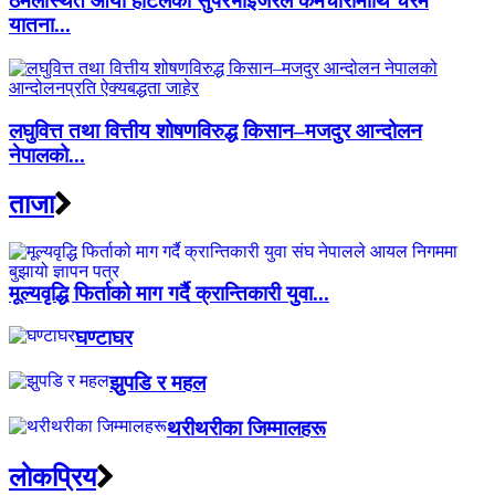
ठमेलस्थित आर्या होटलका सुपरभाइजरले कर्मचारीमाथि चरम
यातना...
लघुवित्त तथा वित्तीय शोषणविरुद्ध किसान–मजदुर आन्दोलन
नेपालको...
ताजा
मूल्यवृद्धि फिर्ताको माग गर्दै क्रान्तिकारी युवा...
घण्टाघर
झुपडि र महल
थरीथरीका जिम्मालहरू
लाेकप्रिय