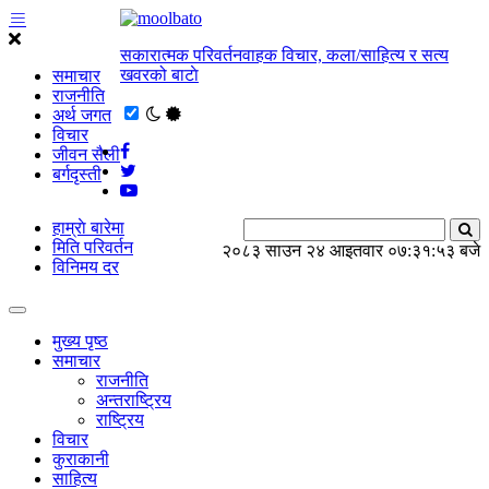
सकारात्मक परिवर्तनवाहक विचार, कला/साहित्य र सत्य
खवरको बाटाे
समाचार
राजनीति
अर्थ जगत
विचार
जीवन सैली
बर्गदृस्ती
हाम्राे बारेमा
मिति परिवर्तन
२०८३ साउन २४ आइतवार
०७:३१:५४ बजे
विनिमय दर
मुख्य पृष्ठ
समाचार
राजनीति
अन्तराष्ट्रिय
राष्ट्रिय
विचार
कुराकानी
साहित्य