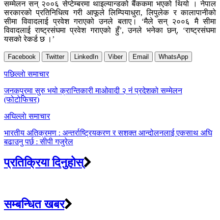
सम्मेलन सन् २००६ सेप्टेम्बरमा थाइल्यान्डको बैंककमा भएको थियो । नेपाल
सरकारको प्रतिनिधित्व गरी आफूले लिम्पियाधुरा, लिपुलेक र कालापानीको
सीमा विवादलाई प्रवेश गराएको उनले बताए। ‘मैले सन् २००६ मै सीमा
विवादलाई राष्ट्रसंघमा प्रवेश गराएको हुँ’, उनले भनेका छन्, ‘राष्ट्रसंघमा
यसको रेकर्ड छ ।’
Facebook
Twitter
LinkedIn
Viber
Email
WhatsApp
Post
पछिल्लाे समाचार
navigation
जनकपुरमा सुरु भयो क्रान्तिकारी माओवादी २ नंं प्रदेशको सम्मेलन
(फोटोफिचर)
अघिल्लाे समाचार
भारतीय अतिक्रमण : अन्तर्राष्ट्रियकरण र सशक्त आन्दोलनलाई एकसाथ अघि
बढाउनु पर्छ : सीपी गजुरेल
प्रतिक्रिया दिनुहोस्
सम्बन्धित खबर