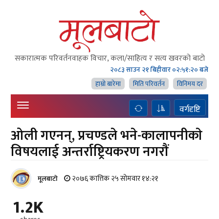
सकारात्मक परिवर्तनवाहक विचार, कला/साहित्य र सत्य खवरको बाटाे
२०८३ साउन २१ बिहीवार
०२:५१:२१ बजे
हाम्राे बारेमा
मिति परिवर्तन
विनिमय दर
वर्गदृष्टि
ओली गएनन्, प्रचण्डले भने-कालापनीकाे
विषयलाई अन्तर्राष्ट्रियकरण नगराैं
२०७६ कात्तिक २५ सोमवार १४:२१
मूलबाटाे
1.2K