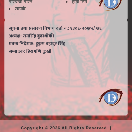
परिचर्चा गरिने
हाम्राे टिम
सम्पर्क
सूचना तथा प्रसारण विभाग दर्ता नं.: १३०६-२०७५/ ७६
अध्यक्ष: रामसिंह बुढाथाेकी
प्रबन्ध निर्देशक: हुकुम बहादुर सिंह
सम्पादक: हिरामणि दु:खी
Copyright © 2026 All Rights Reserved. |