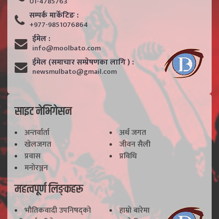
01-4785763
सम्पर्क मार्केटिङ :
+977-9851076864
ईमेल :
info@moolbato.com
ईमेल (समाचार सम्प्रेषणका लागि ) :
newsmulbato@gmail.com
साइट नेभिगेसन
अन्तर्वार्ता
अर्थ जगत
खेलजगत
जीवन सैली
प्रवास
प्रविधि
मनोरञ्जन
महत्वपूर्ण लिङ्कहरू
भाैतिकवादी उपनिषद्काे
हाम्राे बारेमा