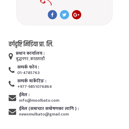
वर्गदृष्टि मिडिया प्रा. लि.
प्रधान कार्यालय :
बुद्धनगर, काठमाडाैं
सम्पर्क फाेन :
01-4785763
सम्पर्क मार्केटिङ :
+977-9851076864
ईमेल :
info@moolbato.com
ईमेल (समाचार सम्प्रेषणका लागि ) :
newsmulbato@gmail.com