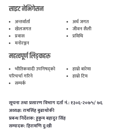
साइट नेभिगेसन
अन्तर्वार्ता
अर्थ जगत
खेलजगत
जीवन सैली
प्रवास
प्रविधि
मनोरञ्जन
महत्वपूर्ण लिङ्कहरू
भाैतिकवादी उपनिषद्काे
हाम्राे बारेमा
परिचर्चा गरिने
हाम्राे टिम
सम्पर्क
सूचना तथा प्रसारण विभाग दर्ता नं.: १३०६-२०७५/ ७६
अध्यक्ष: रामसिंह बुढाथाेकी
प्रबन्ध निर्देशक: हुकुम बहादुर सिंह
सम्पादक: हिरामणि दु:खी