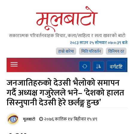
सकारात्मक परिवर्तनवाहक विचार, कला/साहित्य र सत्य खवरको बाटाे
२०८३ साउन २५ सोमवार
०७:०:४० बजे
हाम्राे बारेमा
मिति परिवर्तन
विनिमय दर
वर्गदृष्टि
जनजातिहरुको देउसी भैलोको समापन
गर्दै अध्यक्ष गजुरेलले भने– ‘देशको हालत
सिस्नुपानी देउसी हेरे छर्लङ्ग हुन्छ’
२०७६ कात्तिक १४ बिहीवार १५:४९
मूलबाटाे