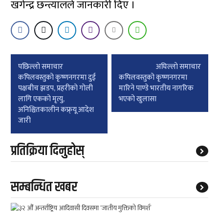
खगेन्द्र छन्त्यालले जानकारी दिए ।
Post
पछिल्लाे समाचार
अघिल्लाे समाचार
navigation
कपिलवस्तुको कृष्णनगरमा दुई
कपिलवस्तुको कृष्णनगरमा
पक्षबीच झडप, प्रहरीको गोली
मारिने पाण्डे भारतीय नागरिक
लागि एकको मृत्यु,
भएको खुलासा
अनिश्चितकालीन कफ्र्यू आदेश
जारी
प्रतिक्रिया दिनुहोस्
सम्बन्धित खबर