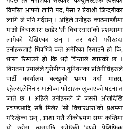
गर्दछ तर नेपालका सरकारी कम्युनिस्टहरु त्यसको
विपरित आफ्नो लागि पद, पैसा र ऐयाशी जिन्दगीका
लागि जे पनि गर्दछन् । अहिले उनीहरु काठमाण्डौमा
माओ विचारधारा छाडेर ‘सी विचारधारा’को प्रशम्सामा
लागेको देखिएका छन् । तर यसो गरीरहदा
उनीहरुलाई भित्रभित्रै कतै अमेरिका रिसाउने हो कि,
भारत रिसाउने हो कि भन्ने चिन्ताले खाएको छ ।
विगतमा एमालेले युरोपीयन युनियनका प्रतिनीधिहरुले
पार्टी कार्यालय बल्खुको भ्रमण गर्दा माक्र्स,
एङ्गेल्स,लेनिन र माओका फोटाहरु लुकाएको घटना त
जातै छ । अहिले उनीहरुले जे जसरी ओलीदेखि
प्रचण्डआदि सबै मिलेर ‘सी विचारधारा’को प्रशम्सा
गरिरहेका छन् , आशा गरौ सीकोभ्रमण सम्म कम्तिमा
यो रहोस, त्यसपछि अमेरिकी ‘इण्डो पेशिफिक