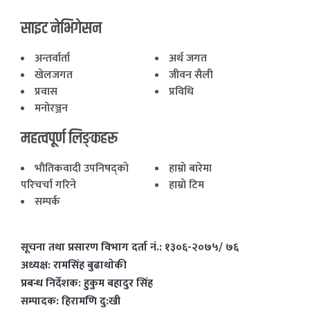
साइट नेभिगेसन
अन्तर्वार्ता
अर्थ जगत
खेलजगत
जीवन सैली
प्रवास
प्रविधि
मनोरञ्जन
महत्वपूर्ण लिङ्कहरू
भाैतिकवादी उपनिषद्काे
हाम्राे बारेमा
परिचर्चा गरिने
हाम्राे टिम
सम्पर्क
सूचना तथा प्रसारण विभाग दर्ता नं.: १३०६-२०७५/ ७६
अध्यक्ष: रामसिंह बुढाथाेकी
प्रबन्ध निर्देशक: हुकुम बहादुर सिंह
सम्पादक: हिरामणि दु:खी