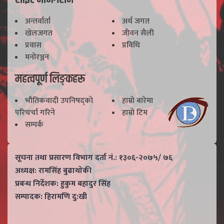
अन्तर्वार्ता
अर्थ जगत
खेलजगत
जीवन सैली
प्रवास
प्रविधि
मनोरञ्जन
महत्वपूर्ण लिङ्कहरू
भाैतिकवादी उपनिषद्काे
हाम्राे बारेमा
परिचर्चा गरिने
हाम्राे टिम
सम्पर्क
सूचना तथा प्रसारण विभाग दर्ता नं.: १३०६-२०७५/ ७६
अध्यक्ष: रामसिंह बुढाथाेकी
प्रबन्ध निर्देशक: हुकुम बहादुर सिंह
सम्पादक: हिरामणि दु:खी