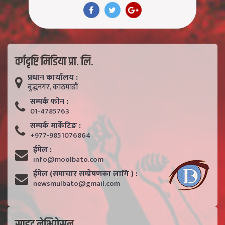
वर्गदृष्टि मिडिया प्रा. लि.
प्रधान कार्यालय :
बुद्धनगर, काठमाडाैं
सम्पर्क फाेन :
01-4785763
सम्पर्क मार्केटिङ :
+977-9851076864
ईमेल :
info@moolbato.com
ईमेल (समाचार सम्प्रेषणका लागि ) :
newsmulbato@gmail.com
साइट नेभिगेसन