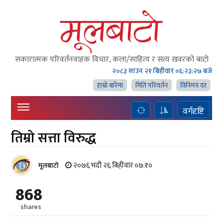
सकारात्मक परिवर्तनवाहक विचार, कला/साहित्य र सत्य खवरको बाटाे
२०८३ साउन २१ बिहीवार
०६:२३:२८ बजे
हाम्राे बारेमा
मिति परिवर्तन
विनिमय दर
वर्गदृष्टि
तिम्रो सत्ता विरुद्ध
२०७६ भदौ २६ बिहीवार ०७:१०
मूलबाटाे
868
shares