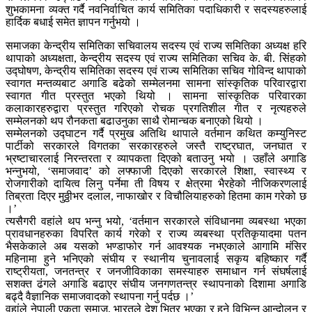
शुभकामना व्यक्त गर्दै नवनिर्वाचित कार्य समितिका पदाधिकारी र सदस्यहरुलाई
हार्दिक बधाई समेत ज्ञापन गर्नुभयो ।
समाजका केन्द्रीय समितिका सचिवालय सदस्य एवं राज्य समितिका अध्यक्ष हरि
थापाको अध्यक्षता, केन्द्रीय सदस्य एवं राज्य समितिका सचिव के. बी. सिंहको
उद्घोषण, केन्द्रीय समितिका सदस्य एवं राज्य समितिका सचिव गोविन्द थापाको
स्वागत मन्तव्यबाट अगाडि बढेको सम्मेलनमा सामना सांस्कृतिक परिवारद्वारा
स्वागत गीत प्रस्तुत भएको थियो । सामना सांस्कृतिक परिवारका
कलाकारहरुद्वारा प्रस्तुत गरिएको रोचक प्रगतिशील गीत र नृत्यहरुले
सम्मेलनको थप रौनकता बढाउनुका साथै रोमान्चक बनाएको थियो ।
सम्मेलनको उद्घाटन गर्दै प्रमुख अतिथि थापाले वर्तमान कथित कम्युनिस्ट
पार्टीको सरकारले विगतका सरकारहरुले जस्तै राष्ट्रघात, जनघात र
भ्रष्टाचारलाई निरन्तरता र व्यापकता दिएको बताउनु भयो । उहाँले अगाडि
भन्नुभयो, ‘समाजवाद’ को लफ्फाजी दिएको सरकारले शिक्षा, स्वास्थ्य र
रोजगारीको दायित्व लिनु पर्नेमा ती विषय र क्षेत्रमा भैरहेको नीजिकरणलाई
तिब्रता दिएर मुठ्ठीभर दलाल, नाफाखोर र विचौलियाहरुको हितमा काम गरेको छ
।’
त्यसैगरी वहांले थप भन्नु भयो, ‘वर्तमान सरकारले संविधानमा व्यबस्था भएका
प्रावधानहरुका विपरित कार्य गरेको र राज्य व्यबस्था प्रतिकृयादमा पतन
भैसकेकाले अब यसको भण्डाफोर गर्न आवश्यक नभएकाले आगामि मंसिर
महिनामा हुने भनिएको संघीय र स्थानीय चुनावलाई सकृय बहिष्कार गर्दै
राष्ट्रीयता, जनतन्त्र र जनजीविकाका समस्याहरु समाधान गर्न संघर्षलाई
सशक्त ढंगले अगाडि बढाएर संघीय जनगणतन्त्र स्थापनाको दिशामा अगाडि
बढ्दै वैज्ञानिक समाजवादको स्थापना गर्नु पर्दछ ।’
वहांले नेपाली एकता समाज, भारतले देश भित्र भएका र हुने विभिन्न आन्दोलन र