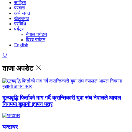
साहित्य
प्रवास
अर्थ जगत
खेलजगत
प्रविधि
पर्यटन
नेपाल पर्यटन
विश्व पर्यटन
English
ताजा अपडेट
मूल्यवृद्धि फिर्ताको माग गर्दै क्रान्तिकारी युवा संघ नेपालले आयल
निगममा बुझायो ज्ञापन पत्र
घण्टाघर