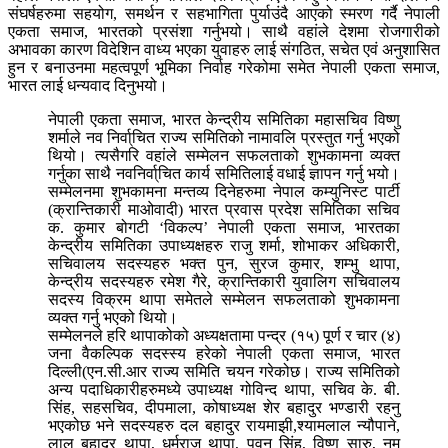
संघर्षहरुमा सहयोग, समर्थन र सहभागिता पुर्याउंदै आएको स्मरण गर्दै नेपाली
एकता समाज, भारतको प्रसंशा गर्नुभयो। साथै वहांले देशमा रोजगारीको
अभावका कारण विदेशिन वाध्य भएका युवाहरु लाई संगठित, सचेत एवं अनुशासित
हुन र बनाउनमा महत्वपूर्ण भूमिका निर्वाह गरेकोमा समेत नेपाली एकता समाज,
भारत लाई धन्यवाद दिनुभयो।
नेपाली एकता समाज, भारत केन्द्रीय समितिका महासचिव विष्णु
शर्माले नव निर्वा्चित राज्य समितिको नामावलि प्रस्तुत गर्नु भएको
थियो। त्यसैगरि वहांले सम्मेलन सफलताको शुभकामना व्यक्त
गर्नुका साथै नवनिर्वा्चित कार्य समितिलाई वधाई ज्ञापन गर्नु भयो।
सम्मेलनमा शुभकामना मन्तव्य दिनेहरुमा नेपाल कम्युनिस्ट पार्टी
(क्रान्तिकारी माओवादी) भारत प्रवास प्रदेश समितिका सचिव
क. कुमार बोगटी ‘विकल्प’ नेपाली एकता समाज, भारतका
केन्द्रीय समितिका उपाध्यक्षहरु राजु शर्मा, शोभाकर अधिकारी,
सचिवालय सदस्यहरु भक्त पुन, सुरज कुमार, शम्भु थापा,
केन्द्रीय सदस्यहरु रमेश गैरे, क्रान्तिकारी युवालिग सचिवालय
सदस्य विक्रम थापा समेतले सम्मेलन सफलताको शुभकामना
व्यक्त गर्नु भएको थियो।
सम्मेलनले हरि थापाकोको अध्यक्षतामा पन्द्र (१५) पूर्ण र चार (४)
जना वैकल्पिक सदस्स्य हरेको नेपाली एकता समाज, भारत
दिल्ली(एन.सी.आर राज्य समिति चयन गरेकोछ। राज्य समितिको
अन्य पदाधिकारीहरुमध्ये उपाध्यक्ष गोविन्द थापा, सचिव के. बी.
सिंह, सहसचिव, दीपमाला, कोषाध्यक्ष शेर बहादुर भण्डारी रहनु
भएकोछ भने सदस्यहरु दल बहादुर रायमाझी,श्यामलाल न्यौपाने,
लाल बहादुर थापा, धर्मराज थापा, पवन सिंह, विष्णु सारु, नम