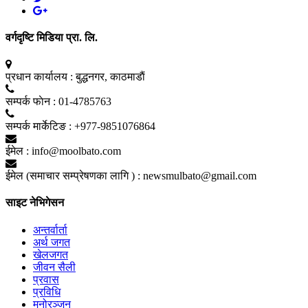
वर्गदृष्टि मिडिया प्रा. लि.
प्रधान कार्यालय :
बुद्धनगर, काठमाडाैं
सम्पर्क फाेन :
01-4785763
सम्पर्क मार्केटिङ :
+977-9851076864
ईमेल :
info@moolbato.com
ईमेल (समाचार सम्प्रेषणका लागि ) :
newsmulbato@gmail.com
साइट नेभिगेसन
अन्तर्वार्ता
अर्थ जगत
खेलजगत
जीवन सैली
प्रवास
प्रविधि
मनोरञ्जन