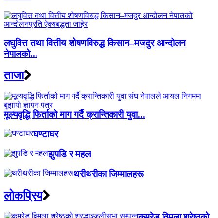
लघुवित्त तथा वित्तीय शोषणविरुद्ध किसान–मजदुर आन्दोलन
नेपालको...
ताजा
मूल्यवृद्धि फिर्ताको माग गर्दै क्रान्तिकारी युवा...
घण्टाघर
झुपडि र महल
थरीथरीका जिम्मालहरू
लाेकप्रिय
कमरेड विमला श्रेष्ठको