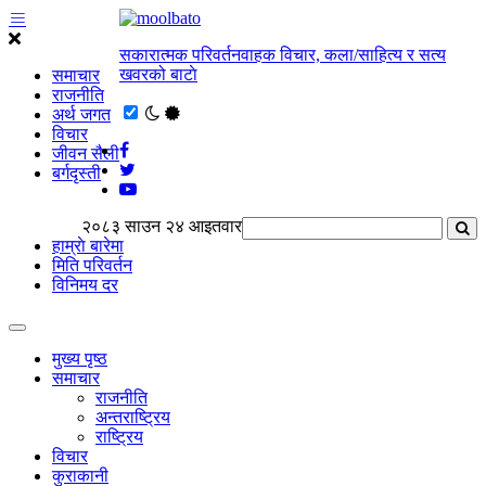
सकारात्मक परिवर्तनवाहक विचार, कला/साहित्य र सत्य
खवरको बाटाे
समाचार
राजनीति
अर्थ जगत
विचार
जीवन सैली
बर्गदृस्ती
२०८३ साउन २४ आइतवार
हाम्राे बारेमा
मिति परिवर्तन
विनिमय दर
मुख्य पृष्ठ
समाचार
राजनीति
अन्तराष्ट्रिय
राष्ट्रिय
विचार
कुराकानी