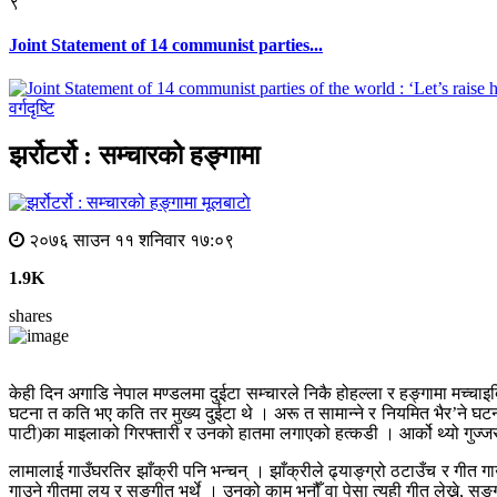
९
Joint Statement of 14 communist parties...
वर्गदृष्टि
झर्रोटर्रो : सम्चारको हङ्गामा
मूलबाटाे
२०७६ साउन ११ शनिवार १७:०९
1.9K
shares
केही दिन अगाडि नेपाल मण्डलमा दुईटा सम्चारले निकै होहल्ला र हङ्गामा मच्च
घटना त कति भए कति तर मुख्य दुईटा थे । अरू त सामान्ने र नियमित भैर’ने घटना
पाटी)का माइलाको गिरफ्तारी र उनको हातमा लगाएको हत्कडी । आर्को थ्यो गुज्
लामालाई गाउँघरतिर झाँक्री पनि भन्चन् । झाँक्रीले ढ्याङ्ग्रो ठटाउँच र गीत 
गाउने गीतमा लय र सङ्गीत भर्थे । उनको काम भनौँ वा पेसा त्यही गीत लेख्ने, सङ