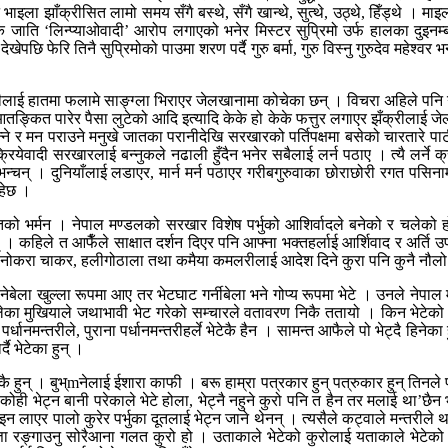
ा झाँक्रीसित लामो समय सँगै बस्थे, सँगै खान्थे, सुत्थे, उठ्थे, हिँड्थे । माइला झ
ाति ‘लिन्प्याओवादी’ आरोप लगाएको भनेर मिस्टर सुप्रिमो उर्फ हालका दुइनम्बरी म
ेखेपछि फेरि तिनै सुप्रिमोको पाउमा शरण पर्दै गुरु बर्मा, गुरु विस्नु गुरुदेव महे
रीलाई हातमा फलामे साङ्ग्ला भिराएर जेलखानामा कोचेका छन् । विचरा अहिले पनि गीत
ई आतङ्कित पारेर पैसा लुटेको आदि इत्यादि केके हो केके फत्तुर लगाएर झँक्रीलाई जेलख
र मन पराउने मनुखे जातका परानीदेखि सरखारको पर्तिपक्षमा बसेको चारतारे पाटीक
येवादी सरखारलाई बन्नुकले नढाली हुँदैन भनेर सबैलाई लर्न पठाए । त्यै लर्ने 
 दुनियाँलाई लडाएर, मार्न मर्न पठाएर गरीबगुरुवाका छोराछोरी रगत पसिनामा आज मन
हेछ ।
्तको भर्मन । नेपाल मण्डलको सरखार विशेष पर्भुको आशिर्वादले बनेको र चलेको ह
। कहिले त आफैँले साक्षात दर्शन दिएर पनि आफ्ना भक्तहर्लाई आर्शिवाद र अर्ति 
ा नोकरा चाकर, हलीगोठाला तथा कमैया कमलरीलाई आदेश दिने कुरा पनि कुनै नौल
ेला खुल्ला रूपमा आए तर भेटघाट गर्नीबेला भने गोप्य रूपमा भेटे । उनले नेपाल
ुलेका मुखियाले जथाभावी भेट गरेको सम्चारले वतावरण निकै ततायो । किन भेटेको
ा पर्धानमन्तरीले, पुराना पर्धानमन्तरीहर्ले भेटेकै हैन । सामन्त आफैले पो भेट्दै
ै भेटेका हुन् ।
न् । बुभ्mनेलाई ईशारा काफी । बरू हाम्रा पत्रकार हुन् पत्रुकार हुन् तिनले पो कुर
ोही भेट्न बानी परेकाले भेटे होला, भेट्नै नहुने कुरो पनि त हैन तर मलाई था’छैन भ
एर पालो कुरेर पर्भुका दूतलाई भेट्न जाने थेनन् । त्यसैले कट्वाले मन्तरीले था’
त्ता रङ्गाउनु सोरैआना गलत कुरो हो । उताकाले भेटेको कुरोलाई यताकाले भेटेको भ