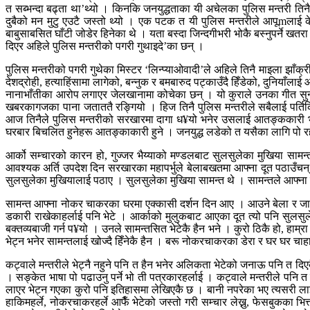
त सब्भन्दा बढ्ता था’थ्यो । किनकि जनयुद्धताका यी अचेलका पुलिस मन्तरी तिनै भाइल
दुबैको मन मुटु एउटै जस्तो थ्यो । एक पटक त यी पुलिस मन्तरीले आपूmलाई के ज
बाबुसाबसित घाँटी जोडेर हिनेका थे । यता बस्दा जिन्दगीभरी भोकै बस्नुपर्ने खतरा द
दिएर अहिले पुलिस मन्तरीको पगरी गुथाइदे’का छन् ।
पुलिस मन्तरीको पगरी गुथेका मिस्टर ‘लिन्प्याओवादी’ले अहिले तिनै माइला झाँक्
देशद्रोही, हत्याहिंसामा लागेको, बन्नुक र बमबारुद पट्काउँदै हिँडेको, दुनियाँला
नानाभाँतीका आरोप लगाएर जेलखानामा कोचेका छन् । यो कुराले उनका गीत सुन्ने 
खबरकागजका पाना जताततै रङ्गियो । हिज तिनै पुलिस मन्तरीले सबैलाई पर्तिक्रि
आज तिनैले पुलिस मन्तरीको सरखारमा दागा ध¥यो भनेर उसलाई आतङ्ककारी भन्चन् ।
घरबार बिचलित हुनेहरू आतङ्काकारी हुने । जनयुद्ध लडेको त यसैका लागि पो र
आर्को सम्चारको कारन हो, गुज्जर भैय्याको मण्डलबाट सुलसुलेका मुखिया सामन
आवश्यक अर्ति उपदेश दिन सरखारका महापर्भुले बेलाबखतमा आफ्ना दूत पठाउँचन् 
सुलसुलेका मुखियालाई पठाए । सुलसुलेका मुखिया सामन्त थे । सामन्तले आफ्न
सामन्त आफ्ना नोकर चाकरका घरमा एक्कासी दर्शन दिन आए । आउने बेला र जानेब
डकारी राखेकाहर्लाई पनि भेटे । आर्काको मुलुकबाट आएका दूत त्यो पनि सुलस
बक्तव्यबाजी गर्न प¥यो । उनले सामन्तसित भेटेकै हैन भने । कुरो ठिकै हो, हाम्र
भेट्न भनेर सामन्तलाई खोज्दै हिँनेकै हैन । बरू नोकरचाकरका डेरा र घर घर चाहार्द
कट्वाले मन्तरीले भेट्नै नहुने पनि त हैन भनेर अलिकता भेटेको जनाऊ पनि त दिएकै हु
। सङ्केत भाषा पो पढाउनु पर्ने भो ती पत्रकारहर्लाई । कट्वाले मन्तरीले पनि त क
लाएर भेट्न गएका कुरो पनि इतिहासमा लेखिएकै छ । बानी नपरेका भए त्यसरी लाइन ला
हाकिमहर्ले, नोकरचाकरहर्ले आफैँ भेटेको जस्तो गरी सम्चार लेख्नु, फेसबुकका भि