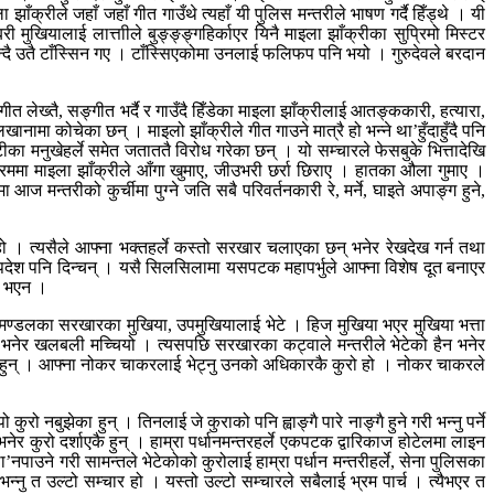
ाँक्रीले जहाँ जहाँ गीत गाउँथे त्यहाँ यी पुलिस मन्तरीले भाषण गर्दै हिँड्थे । यी
ुखियालाई लात्ताीले बुङ्ङ्ङ्गहिर्काएर यिनै माइला झाँक्रीका सुप्रिमो मिस्टर
श्वर भन्दै उतै टाँस्सिन गए । टाँस्सिएकोमा उनलाई फलिफप पनि भयो । गुरुदेवले बरदान
 लेख्तै, सङ्गीत भर्दै र गाउँदै हिँडेका माइला झाँक्रीलाई आतङ्ककारी, हत्यारा,
ानामा कोचेका छन् । माइलो झाँक्रीले गीत गाउने मात्रै हो भन्ने था’हुँदाहुँदै पनि
ा मनुखेहर्ले समेत जताततै विरोध गरेका छन् । यो सम्चारले फेसबुके भित्तादेखि
क्रममा माइला झाँक्रीले आँगा खुमाए, जीउभरी छर्रा छिराए । हातका औला गुमाए ।
्तरीको कुर्चीमा पुग्ने जति सबै परिवर्तनकारी रे, मर्ने, घाइते अपाङ्ग हुने,
ो । त्यसैले आफ्ना भक्तहर्ले कस्तो सरखार चलाएका छन् भनेर रेखदेख गर्न तथा
उपदेश पनि दिन्चन् । यसै सिलसिलामा यसपटक महापर्भुले आफ्ना विशेष दूत बनाएर
ो भएन ।
 मण्डलका सरखारका मुखिया, उपमुखियालाई भेटे । हिज मुखिया भएर मुखिया भत्ता
 भनेर खलबली मच्चियो । त्यसपछि सरखारका कट्वाले मन्तरीले भेटेको हैन भनेर
 हिनेका हुन् । आफ्ना नोकर चाकरलाई भेट्नु उनको अधिकारकै कुरो हो । नोकर चाकरले
ो नबुझेका हुन् । तिनलाई जे कुराको पनि ह्वाङ्गै पारे नाङ्गै हुने गरी भन्नु पर्ने
नेर कुरो दर्शाएकै हुन् । हाम्रा पर्धानमन्तरहर्ले एकपटक द्वारिकाज होटेलमा लाइन
नपाउने गरी सामन्तले भेटेकोको कुरोलाई हाम्रा पर्धान मन्तरीहर्ले, सेना पुलिसका
न्नु त उल्टो सम्चार हो । यस्तो उल्टो सम्चारले सबैलाई भ्रम पार्च । त्यैभएर त