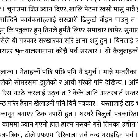
 । चुनाउमा जिउ ज्यान दिएर, खालि पेटमा रक्सी मासु मात्रै
्दिने कार्यकर्ताहलाई सरखारी ढिकुटी बाँड्न पाउनु 
हुन् कि पत्रुकार हुन् तिनले हुर्मतै लिएर समाचार छापेर, सुना
, त्यसैले यी पत्रकार सरखारका सोरै आना शत्रु हुन् । यिनलाई
 गराएर भ्mयालखानामा कोच्नै पर्च सरखार । यो कैलुब्राह
च । नेताहर्को पछि पछि पनि यै दगुर्च । मान्ने मन्तरीका दै
 डुलेको सोमरसमा झुलेको र आची गरेको पनि देखिन्च । अनि
स नउठे कस्लाई उठ्च त ? केके जाति अन्तरबार्त सन्तरर्बा
न्ठ पारेर हैरान खेलाउनी पनि यिनै पत्रकार । यस्तालाई ढाड भ
ून बनाएर ठिक नपारी हुन्न । घरघरै बिजुली पत्रकारिता
 त्यो काममा ज्यान गएनी हात हाल्न नसक्ने गरी तिनका उद्यो
त्रपत्रिका, टोले एफएम रिरिबाजा सबै बन्द गराइदिन पर्च 