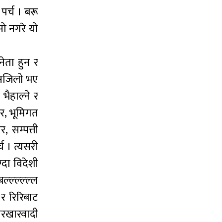
पर्च । बरू
ो नगरे यो
ेता हुन र
 सजिलो भए
भैहाल्ने र
ेर, भूमिगत
, सम्पत्ती
च । त्यसरी
्दा विदेशी
ल्ल्ल्ल्ल्ल
 र रिरिबाट
सरखारवादी