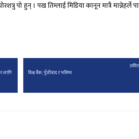
रु, घोरशत्रु पो हुन् । पख तिम्लाई मिडिया कानून मात्रै मान्नेहर्ले
अघिल
नका लागि
विश्व वैंक, पुँजीवाद र भविष्य