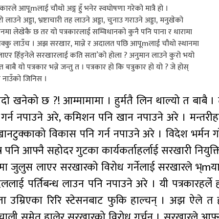
त्रकारले आपूmलाई चौथो अङ्ग हुँ भनेर स्वघोषणा गरेको मात्रै हो ।
 लाउने अड्डा, भ्रष्टाचारी तह लाउने अड्डा, चुनाउ गराउने अड्डा, मनुखेको
ानमा लेखेकै छ तर यो पत्रकारलाई सम्विधानको कुनै पनि पाना र धारामा
ाकधक्कु लाउँच । अझ सरखार, मान्ने र अदालत पछि आपूmलाई चौथो स्थानमा
ु लाएर हिँड्नेले सरखारलाई कति सता’को होला ? अनुमान लाउने कुरो भयो
ै यो पत्रकार भन्ने जन्तु त । पत्रकार हो कि पत्रुकार हो यो ? जे होस्
 नाउँको जिनिस ।
दो खनेको छ ?! आम्मामामा । हुर्मतै लिन थाल्यो त बाबै । 
 गर्न नपाउने अरे, कमिशन पनि खान नपाउने अरे । मन्तरीहर
उखानटुक्काको विकास पनि गर्न नपाउने अरे । विदेश भर्मन ग
्र पनि आफ्नै सहोदर गुटका कार्यकर्ताहर्लाई सरखारी नियुक्
मा जुलुस लाएर सरखारको विरोध गर्नेलाई सरखारले भ्m
लाई पर्तिबन्ध लाउन पनि नपाउने अरे । यी पत्रकारहर्ले ह
स्ता उम्रिएका रिरि स्टेसनबाट फुकि हाल्चन् । अझ ऐले त
ाली समेत हालेर सरखारको विरोध गर्चन् । सरखारले आफ्