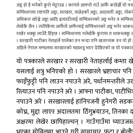
अङ्ग हो है भनेको कुरो भेट्टाउन्न । कागले आफ्नो नाउँ आफैँ काडेझैँ यो प
सम्विधानमा राष्टपति अड्डा, सरखार, मान्नेहर्को अड्डा, अदालती अड्डा, नोकरी
अधिकार खोज्ने अड्डा आदि इत्यादीलाई सम्विधानको अङ्ग भनेर त सम्विध
लेखेकै छैन । त्यत्तिकैमा आफैँले आफैलाई सम्विधानको अङ्ग भनेर ध
राखेर धक्कु लाउँदै हिँड्छ । सम्विधानमा नलेखेकै कुरामा त धाकधक्क
। सरखारी पाटीका नेताहर्ले पालेका डन भन्दा पनि खतरनाक डन पो हो त बाब
अहिले नेपाल मण्डलमा सरखारको महाशत्रू भएर देखिएको छ यो पत्रकार
यो पत्रकारले सरखार र सरखारी नेताहर्लाई कम्ता खे
यसलाई शत्रु भनिएको हो । सरखारले भ्रष्टाचार पनि
फाइँफुट्टी पनि लाउन नपाउने अरे, पर्धानमन्तरीले 
रित्याउन पनि नपाउने अरे । आफ्ना पाटीका, पाटीभित
नपाउने अरे । सरखारलाई हानिपजनी हुनेगरी सडक
कोच्न, मुद्दा लाएर अदालतमा ठिँगु¥याउन, तिनका दल
अक्षरमा लेखेर छापिहाल्चन् । गाउँगाउँमा च्याउज
भएका मोविलमा आउने गरी सामाचार, फुटा र बोलीच