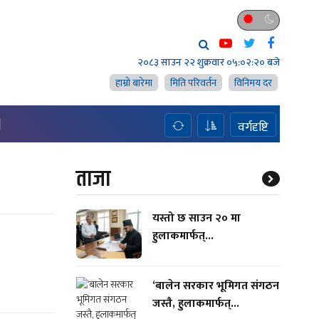
२०८३ साउन २२ शुक्रवार
०५:०२:२० बजे
हाम्राे बारेमा
मिति परिवर्तन
विनिमय दर
H
वर्गदृष्टि
ताजा
यस्तो छ साउन २० मा
हुलाकमार्फत्...
‘बालेन सरकार भूमिगत संगठन
जस्तै, हुलाकमार्फत्...