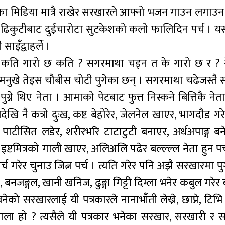
एका मिडिया मात्रै राखेर सरखारले आफ्नो भजन गाउन लगाउन 
िकुटीबाट दुईचारोटा सुटकेशको कलो फालिदिन पर्च । यस
इँद्वाहर्ले ।
न् कति गारो छ कति ? सगरमाथा चड्न त के गारो छ र ? न
 मनुखे तेइस चौबीस चोटी पुगेका छन् । सगरमाथा चढेजस्तै
 थिए नेता । आमाको पेटबाट फुत्त निस्कने बित्तिकै नेता 
लदेखि नै कत्रो दुःख, कष्ट बेहोरेर, जेलनेल खाएर, भागदौड गर
पाटीसित लडेर, शरीरभरि टाटाटुटी बनाएर, अर्धअपाङ्ग बनेर
 इष्टमित्रको गाली खाएर, अलिअलि पढेर बल्ल्ल्ल नेता हुन पर्
्च गरेर चुनाउ जित्न पर्च । त्यति गरेर पनि अझै सरखारमा पुग
, बनजङ्गल, खानी खनिज, ढुङ्गा गिट्टी दिम्ला भनेर कबुल गरेर ब
को सरखारलाई यी पत्रकारले नानाभाँती लेख्ने, छाप्ने, टिभि
 चाला हो ? त्यसैले यी पत्रकार भनेका सरखार, सरखारी र 