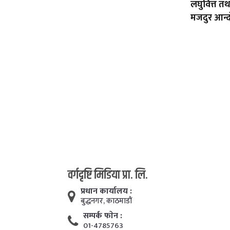
लघुवित्त त
मजदुर आन्द
वर्गदृष्टि मिडिया प्रा. लि.
प्रधान कार्यालय :
बुद्धनगर, काठमाडाैं
सम्पर्क फाेन :
01-4785763