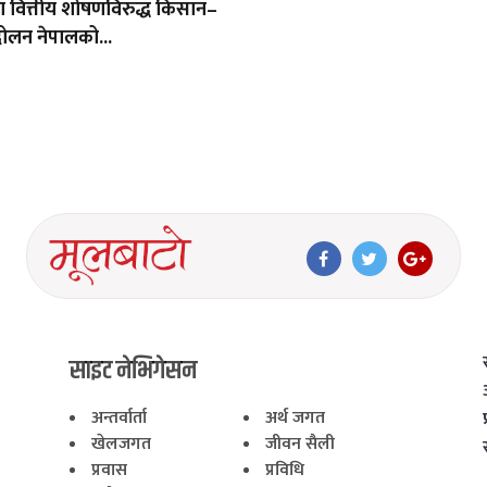
था वित्तीय शोषणविरुद्ध किसान–
ोलन नेपालको...
साइट नेभिगेसन
अन्तर्वार्ता
अर्थ जगत
खेलजगत
जीवन सैली
प्रवास
प्रविधि