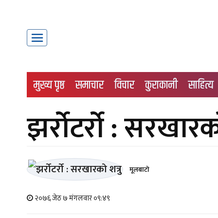
मुख्य पृष्ठ
समाचार
विचार
कुराकानी
साहित्य
झर्रोटर्रो : सरखारको
मूलबाटाे
२०७६ जेठ ७ मंगलवार ०९:४९