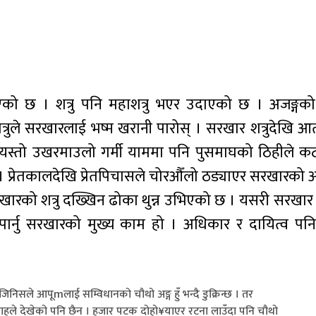
ो छ । शत्रु पनि महाशत्रु भएर उदाएको छ । अजङ्गको श
रुले सरखारलाई भष्म खरानी पारोस् । सरखार शत्रुदेखि आत
स्तो उखरमाउलो गर्मी याममा पनि पुसमाघको ठिहीले कठ्य
द्रो छ । प्रेतकालदेखि प्रेतपिचासले चोरऔँलो ठड्याएर सरखारको 
सरखारको शत्रु दख्खिन ढोका थुन्न उभिएको छ । यसरी सरखार
क पार्नु सरखारको मुख्य काम हो । अधिकार र दायित्व पनि
जिनिसले आपूmलाई सम्विधानको चौथो अङ्ग हुँ भन्दै डुक्रिन्छ । तर
्राहले देखेको पनि छैन । हजार पटक दोहो¥याएर रटना लाउँदा पनि चौथो