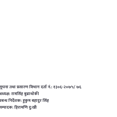
सूचना तथा प्रसारण विभाग दर्ता नं.: १३०६-२०७५/ ७६
अध्यक्ष: रामसिंह बुढाथाेकी
प्रबन्ध निर्देशक: हुकुम बहादुर सिंह
सम्पादक: हिरामणि दु:खी