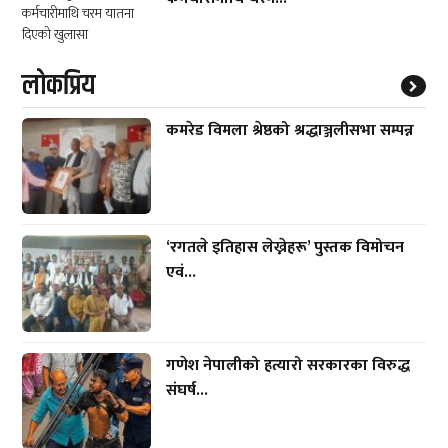
लाेकप्रिय
कमरेड विमला श्रेष्ठको श्रद्धाञ्जलीसभा सम्पन्न
‘रगतले इतिहास लेख्नेहरू’ पुस्तक विमोचन
एवं...
गणेश नेपालीको हत्यारो सरकारका विरुद्ध
संघर्ष...