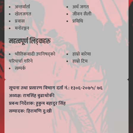
अन्तर्वार्ता
अर्थ जगत
खेलजगत
जीवन सैली
प्रवास
प्रविधि
मनोरञ्जन
महत्वपूर्ण लिङ्कहरू
भाैतिकवादी उपनिषद्काे
हाम्राे बारेमा
परिचर्चा गरिने
हाम्राे टिम
सम्पर्क
सूचना तथा प्रसारण विभाग दर्ता नं.: १३०६-२०७५/ ७६
अध्यक्ष: रामसिंह बुढाथाेकी
प्रबन्ध निर्देशक: हुकुम बहादुर सिंह
सम्पादक: हिरामणि दु:खी