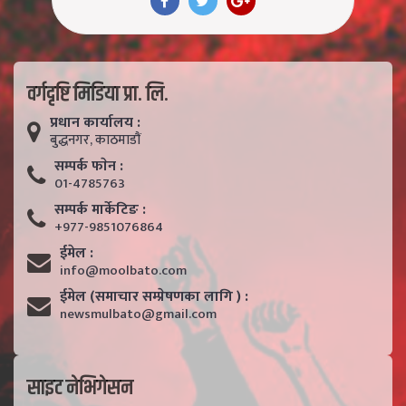
वर्गदृष्टि मिडिया प्रा. लि.
प्रधान कार्यालय :
बुद्धनगर, काठमाडाैं
सम्पर्क फाेन :
01-4785763
सम्पर्क मार्केटिङ :
+977-9851076864
ईमेल :
info@moolbato.com
ईमेल (समाचार सम्प्रेषणका लागि ) :
newsmulbato@gmail.com
साइट नेभिगेसन