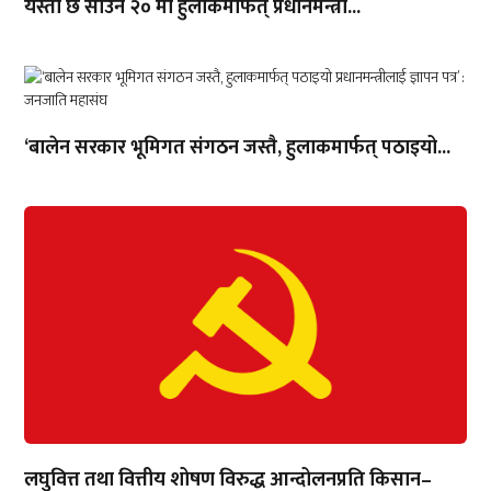
यस्तो छ साउन २० मा हुलाकमार्फत् प्रधानमन्त्री...
‘बालेन सरकार भूमिगत संगठन जस्तै, हुलाकमार्फत् पठाइयो...
लघुवित्त तथा वित्तीय शोषण विरुद्ध आन्दोलनप्रति किसान–