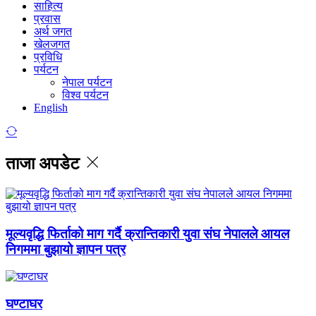
साहित्य
प्रवास
अर्थ जगत
खेलजगत
प्रविधि
पर्यटन
नेपाल पर्यटन
विश्व पर्यटन
English
ताजा अपडेट
मूल्यवृद्धि फिर्ताको माग गर्दै क्रान्तिकारी युवा संघ नेपालले आयल
निगममा बुझायो ज्ञापन पत्र
घण्टाघर