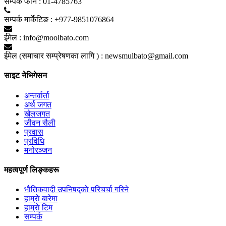
सम्पर्क फाेन :
01-4785763
सम्पर्क मार्केटिङ :
+977-9851076864
ईमेल :
info@moolbato.com
ईमेल (समाचार सम्प्रेषणका लागि ) :
newsmulbato@gmail.com
साइट नेभिगेसन
अन्तर्वार्ता
अर्थ जगत
खेलजगत
जीवन सैली
प्रवास
प्रविधि
मनोरञ्जन
महत्वपूर्ण लिङ्कहरू
भाैतिकवादी उपनिषद्काे परिचर्चा गरिने
हाम्राे बारेमा
हाम्राे टिम
सम्पर्क