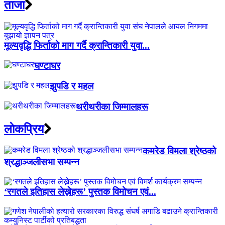
ताजा
मूल्यवृद्धि फिर्ताको माग गर्दै क्रान्तिकारी युवा...
घण्टाघर
झुपडि र महल
थरीथरीका जिम्मालहरू
लाेकप्रिय
कमरेड विमला श्रेष्ठको
श्रद्धाञ्जलीसभा सम्पन्न
‘रगतले इतिहास लेख्नेहरू’ पुस्तक विमोचन एवं...