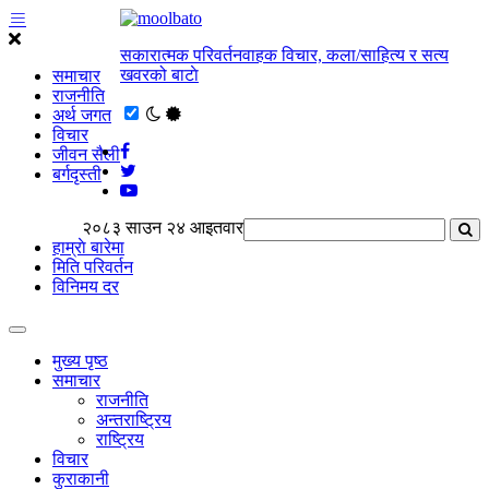
सकारात्मक परिवर्तनवाहक विचार, कला/साहित्य र सत्य
खवरको बाटाे
समाचार
राजनीति
अर्थ जगत
विचार
जीवन सैली
बर्गदृस्ती
२०८३ साउन २४ आइतवार
हाम्राे बारेमा
मिति परिवर्तन
विनिमय दर
मुख्य पृष्ठ
समाचार
राजनीति
अन्तराष्ट्रिय
राष्ट्रिय
विचार
कुराकानी